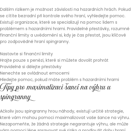
Dalším rizikem je možnost závislosti na hazardních hrách. Pokud
se cítíte bezradní při kontrole svého hraní, vyhledejte pomoc.
Existují organizace, které se specializují na pomoc lidem s
problémem s hazardními hrami. Pravidelné přestávky, rozumné
finanční limity a uvědomění si, kdy je čas přestat, jsou klíčové
pro zodpovědné hraní spingranny.
Nastavte si finanční limity
Hrajte pouze s penězi, které si můžete dovolit prohrát
Pravidelně si dělejte přestávky
Nenechte se ovládnout emocemi
Hledejte pomoc, pokud máte problém s hazardními hrami
Tipy pro maximalizaci šancí na výhru u
spingranny
Ačkoliv jsou spingranny hrou náhody, existují určité strategie,
které vám mohou pomoci maximalizovat vaše šance na výhru.
Nezapomeňte, že žádná strategie negarantuje výhru, ale může
vám pomoci lépe spravovat své riziko a prodloužit dobu hraní.