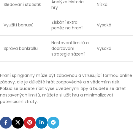
Analýza historie
Sledování statistik
Nízká
hry
Získání extra
Využití bonusů
Vysoká
peněz na hraní
Nastavení limitů a
Správa bankrollu
dodržování
Vysoká
strategie sázení
Hraní spingranny může být zábavnou a vzrušující formou online
zábavy, ale je důležité hrát zodpovědně a s vědomím rizik.
Pokud se budete řídit výše uvedenými tipy a budete se držet
nastavených limitů, můžete si užít hru a minimalizovat
potenciální ztráty.