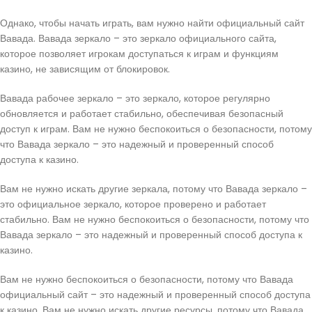
Однако, чтобы начать играть, вам нужно найти официальный сайт
Вавада. Вавада зеркало – это зеркало официального сайта,
которое позволяет игрокам доступаться к играм и функциям
казино, не зависящим от блокировок.
Вавада рабочее зеркало – это зеркало, которое регулярно
обновляется и работает стабильно, обеспечивая безопасный
доступ к играм. Вам не нужно беспокоиться о безопасности, потому
что Вавада зеркало – это надежный и проверенный способ
доступа к казино.
Вам не нужно искать другие зеркала, потому что Вавада зеркало –
это официальное зеркало, которое проверено и работает
стабильно. Вам не нужно беспокоиться о безопасности, потому что
Вавада зеркало – это надежный и проверенный способ доступа к
казино.
Вам не нужно беспокоиться о безопасности, потому что Вавада
официальный сайт – это надежный и проверенный способ доступа
к казино. Вам не нужно искать другие ресурсы, потому что Вавада