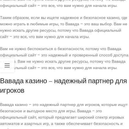
официальный сайт – это все, что вам нужно для начала игры.
Таким образом, если вы ищете надежное и безопасное казино, где
можно играть в любимые игры, то Вавада – это ваш выбор. Вам не
нужно искать другие ресурсы, потому что Вавада официальный
сайт – это все, что вам нужно для начала игры.
Вам не нужно беспокоиться о безопасности, потому что Вавада
официальный сайт – это надежный и проверенный способ доступа
к казино. Вам не нужно искать другие ресурсы, потому что Вавада
официальный сайт – это все, что вам нужно для начала игры.
Вавада казино – надежный партнер для
игроков
Вавада казино – это надежный партнер для игроков, которые ищут
безопасное и выгодное место для игры. Вавада – это
официальный сайт, который предлагает широкий спектр игровых
автоматов и азартных игр, а также обеспечивает безопасность и