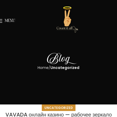
MENU
Blog
Home
Uncategorized
UNCATEGORIZED
VAVADA онлайн казино — рабочее зеркало