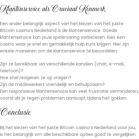
Klantenservice als Cruciaal Kenmerk
Een ander belangrijk aspect van het kiezen van het juiste
Bitcoin casino’s Nederland is de klantenservice. Goede
klantenservice kan jouw spelervaring verbeteren. Kies een
casino waar je snel en gemakkelijk hulp kunt krijgen. Hier zijn
enkele manieren om de klantenservice te beoordelen:
Zijn ze bereikbaar via verschillende kanalen (chat, e-mail,
telefoon)?
Hoe snel reageren ze op vragen?
Zijn de medewerkers vriendelijk en behulpzaam?
Een responsieve klantenservice kan veel frustratie verminderen,
vooral als je tegen problemen aanloopt tijdens het gokken.
Conclusie
Bij het kiezen van het juiste Bitcoin casino’s Nederland voor jou,
is het belangrijk om alle beschikbare opties goed te vergelijken