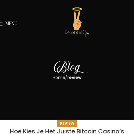
MENU
Blog
Home
review
REVIEW
Hoe Kies Je Het Juiste Bitcoin Casino’s