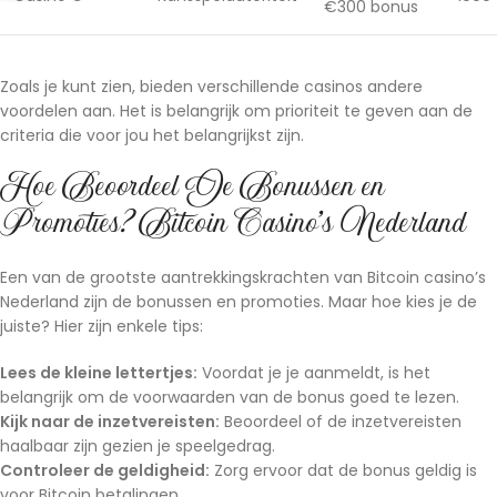
€300 bonus
Zoals je kunt zien, bieden verschillende casinos andere
voordelen aan. Het is belangrijk om prioriteit te geven aan de
criteria die voor jou het belangrijkst zijn.
Hoe Beoordeel Je Bonussen en
Promoties? Bitcoin Casino’s Nederland
Een van de grootste aantrekkingskrachten van Bitcoin casino’s
Nederland zijn de bonussen en promoties. Maar hoe kies je de
juiste? Hier zijn enkele tips:
Lees de kleine lettertjes:
Voordat je je aanmeldt, is het
belangrijk om de voorwaarden van de bonus goed te lezen.
Kijk naar de inzetvereisten:
Beoordeel of de inzetvereisten
haalbaar zijn gezien je speelgedrag.
Controleer de geldigheid:
Zorg ervoor dat de bonus geldig is
voor Bitcoin betalingen.