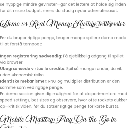
se hyppige mindre gevinster—gør det lettere at holde sig inden
for dit micro‑budget, mens du stadig nyder adrenalinsuset.
Demo vs Real Money: Hurtige testkørsler
Før du bruger rigtige penge, bruger mange spillere demo mode
til at forstå tempoet:
Ingen registrering nødvendig
: Få øjeblikkelig adgang til spillet
via browser.
Ubegrænsede virtuelle credits
: Spil så mange runder, du vil,
uden økonomisk risiko.
Identiske mekanismer
: RNG og multiplier distribution er den
samme som ved rigtige penge.
En demo session giver dig mulighed for at eksperimentere med
speed settings, bet sizes og observere, hvor ofte rockets dukker
op—kritisk viden, før du satser rigtige penge for korte bursts.
Mobile Mastery: Play On‑the‑Go in