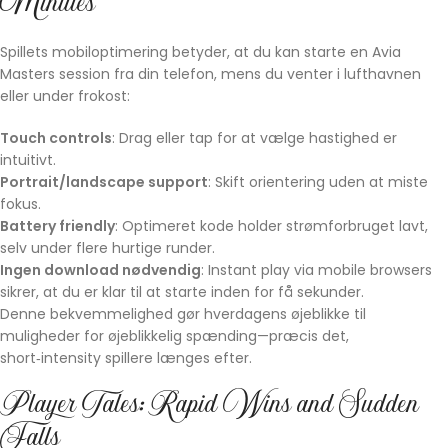
Minutes
Spillets mobiloptimering betyder, at du kan starte en Avia
Masters session fra din telefon, mens du venter i lufthavnen
eller under frokost:
Touch controls
: Drag eller tap for at vælge hastighed er
intuitivt.
Portrait/landscape support
: Skift orientering uden at miste
fokus.
Battery friendly
: Optimeret kode holder strømforbruget lavt,
selv under flere hurtige runder.
Ingen download nødvendig
: Instant play via mobile browsers
sikrer, at du er klar til at starte inden for få sekunder.
Denne bekvemmelighed gør hverdagens øjeblikke til
muligheder for øjeblikkelig spænding—præcis det,
short‑intensity spillere længes efter.
Player Tales: Rapid Wins and Sudden
Falls