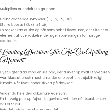
Multipliers er opdelt i to grupper:
Grundlæggende symboler (+1, +2, +5, +10)
Større boosts (x2, x3, x4, x5)
En rocket kan dukke op når som helst i flyveturen; det tilføjer et
element af overraskelse, der øger spændingen for hurtige
sessioner.
Landing Decision: The All‑Or‑Nothing
Moment
Flyet sigter altid mod en lille båd, der dukker op midt i flyveturen
—en klassisk crash mechanic, der er blevet til et øjeblikkeligt
klimaks. Når flyet lander sikkert på dækket:
Vinder du hele den akkumulerede sum.
En farverig pop‑up fejrer din gevinst, hvis den når tærskler som
x20 eller x40.
Hvis det misser og styrter i vandet: