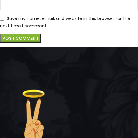
Save my name, email, and website in this browser for the
next time I comment.