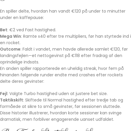
En spiller delte, hvordan han vandt €120 på under to minutter
under en kaffepause:
Bet
: €2 ved Fast hastighed.
Mega Win
: Ramte x40 efter tre multipliers, før han styrtede ind i
en rocket.
Outcome
: Faldt i vandet, men havde allerede samlet €120, før
landingsfejlen—et nettogevinst på €118 efter fradrag af den
oprindelige indsats.
En anden spiller rapporterede en uheldig streak, hvor fem på
hinanden følgende runder endte med crashes efter rockets
delte deres gevinster:
Fejl
: Valgte Turbo hastighed uden at justere bet size.
Taktikskift
: Skiftede til Normal hastighed efter tredje tab og
formåede at sikre to små gevinster, før sessionen sluttede.
Disse historier illustrerer, hvordan korte sessioner kan svinge
dramatisk, men forbliver engagerende uanset udfaldet.