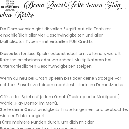
8. Demo Zuerst: Teste deinen Flug
ohne Risiko
Die Demoversion gibt dir vollen Zugriff auf alle Features—
einschließlich aller vier Geschwindigkeiten und aller
Multiplikator‑Typen—mit virtuellen FUN‑Credits.
Dieses kostenlose Spielmodus ist ideal, um zu lernen, wie oft
Raketen erscheinen oder wie schnell Multiplikatoren bei
unterschiedlichen Geschwindigkeiten steigen.
Wenn du neu bei Crash‑Spielen bist oder deine Strategie vor
echtem Einsatz verfeinern möchtest, starte im Demo‑Modus:
Öffne das Spiel auf jedem Gerät (Desktop oder Mobilgerät).
Wähle „Play Demo“ im Menü.
Stelle deine Geschwindigkeits‑Einstellungen ein und beobachte,
wie der Zähler reagiert.
Führe mehrere Runden durch, um dich mit der
Raketenfrequenz vertraut zu machen.