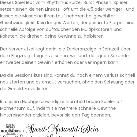
Dieses Spiel lebt vom Rhythmus kurzer Burst‑Phasen. Spieler
setzen einen kleinen Einsatz—oft um die €5 oder weniger—und
lassen die Maschine ihren Lauf nehmen bei gewählter
Geschwindigkeit. Kein langes Warten; der gesamte Flug ist eine
schnelle Abfolge von auftauchenden Multiplikatoren und
Raketen, die drohen, deine Gewinne zu halbieren.
Der Nervenkitzel liegt darin, die Zähleranzeige in Echtzeit über
dem Flugzeug steigen zu sehen, wissend, dass jede Sekunde
entweder deinen Gewinn erhöhen oder verringern kann.
Da die Sessions kurz sind, kannst du nach einem Verlust schnell
neu starten und es erneut versuchen, ohne den Schwung oder
die Geduld zu verlieren.
In diesem Hochgeschwindigkeitsumfeld bauen Spieler oft
Momentum auf, indem sie mehrere schnelle Gewinne
hintereinander erzielen, bevor sie den Tag beenden.
4. Speed‑Auswahl: Dein