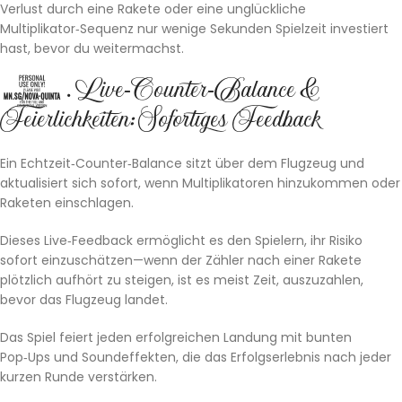
Verlust durch eine Rakete oder eine unglückliche
Multiplikator‑Sequenz nur wenige Sekunden Spielzeit investiert
hast, bevor du weitermachst.
7. Live‑Counter‑Balance &
Feierlichkeiten: Sofortiges Feedback
Ein Echtzeit‑Counter‑Balance sitzt über dem Flugzeug und
aktualisiert sich sofort, wenn Multiplikatoren hinzukommen oder
Raketen einschlagen.
Dieses Live‑Feedback ermöglicht es den Spielern, ihr Risiko
sofort einzuschätzen—wenn der Zähler nach einer Rakete
plötzlich aufhört zu steigen, ist es meist Zeit, auszuzahlen,
bevor das Flugzeug landet.
Das Spiel feiert jeden erfolgreichen Landung mit bunten
Pop‑Ups und Soundeffekten, die das Erfolgserlebnis nach jeder
kurzen Runde verstärken.