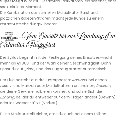
Super Mega Win:
x80 Gesamtmultiplikatoren; ein seltener, aber
spektakulärer Moment.
Die Kombination aus schnellen Multiplikator‑Burst und
plötzlichen Raketen‑Strafen macht jede Runde zu einem
Instant‑Entscheidungs‑Theater.
6. Vom Einsatz bis zur Landung: Ein
Schneller Flugzyklus
Der Zyklus beginnt mit der Festlegung deines Einsatzes—nicht
mehr als €1 000—und der Wahl deiner Geschwindigkeit. Dann
tippst du auf „Play“, und das Flugzeug startet automatisch.
Der Flug besteht aus drei Unterphasen:
Add‑ons
, bei denen
zusätzliche Münzen oder Multiplikatoren erscheinen;
Rockets
,
die deine Gewinne halbieren können; und schließlich die
Landing
, bei der du entweder auf dem Träger landest (Gewinn)
oder ins Wasser stürzt (Verlust).
Diese Struktur stellt sicher, dass du auch bei einem frühen