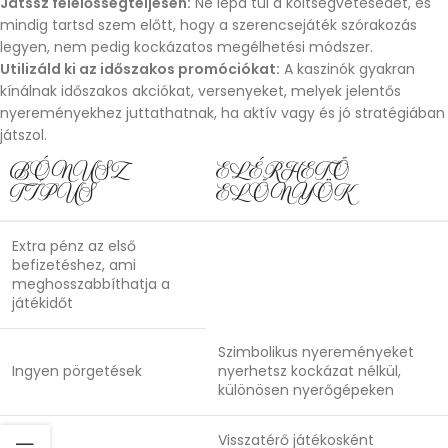
Játssz felelősségteljesen:
Ne lépd túl a költségvetésedet, és
mindig tartsd szem előtt, hogy a szerencsejáték szórakozás
legyen, nem pedig kockázatos megélhetési módszer.
Utilizáld ki az időszakos promóciókat:
A kaszinók gyakran
kínálnak időszakos akciókat, versenyeket, melyek jelentős
nyereményekhez juttathatnak, ha aktív vagy és jó stratégiában
játszol.
BÓNUSZ
ELÉRHETŐ
TÍPUS
ELŐNYÖK
Extra pénz az első
befizetéshez, ami
meghosszabbíthatja a
játékidőt
Szimbolikus nyereményeket
Ingyen pörgetések
nyerhetsz kockázat nélkül,
különösen nyerőgépeken
Visszatérő játékosként