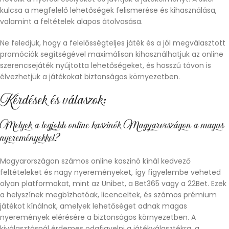
kulcsa a megfelelő lehetőségek felismerése és kihasználása,
valamint a feltételek alapos átolvasása.
Ne feledjük, hogy a felelősségteljes játék és a jól megválasztott
promóciók segítségével maximálisan kihasználhatjuk az online
szerencsejáték nyújtotta lehetőségeket, és hosszú távon is
élvezhetjük a játékokat biztonságos környezetben.
Kérdések és válaszok:
Melyek a legjobb online kaszinók Magyarországon a magas
nyereményekkel?
Magyarországon számos online kaszinó kínál kedvező
feltételeket és nagy nyereményeket, így figyelembe veheted
olyan platformokat, mint az Unibet, a Bet365 vagy a 22Bet. Ezek
a helyszínek megbízhatóak, licenceltek, és számos prémium
játékot kínálnak, amelyek lehetőséget adnak magas
nyeremények elérésére a biztonságos környezetben. A
kiválasztásnál érdemes odafigyelni a játékválasztékra, a