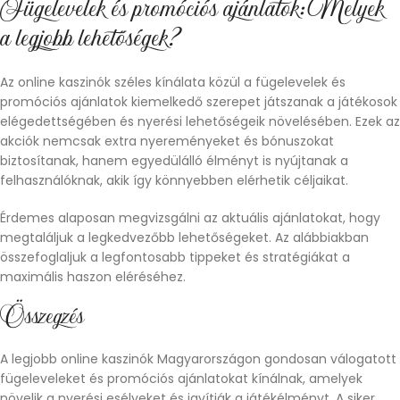
Fügelevelek és promóciós ajánlatok: Melyek
a legjobb lehetőségek?
Az online kaszinók széles kínálata közül a fügelevelek és
promóciós ajánlatok kiemelkedő szerepet játszanak a játékosok
elégedettségében és nyerési lehetőségeik növelésében. Ezek az
akciók nemcsak extra nyereményeket és bónuszokat
biztosítanak, hanem egyedülálló élményt is nyújtanak a
felhasználóknak, akik így könnyebben elérhetik céljaikat.
Érdemes alaposan megvizsgálni az aktuális ajánlatokat, hogy
megtaláljuk a legkedvezőbb lehetőségeket. Az alábbiakban
összefoglaljuk a legfontosabb tippeket és stratégiákat a
maximális haszon eléréséhez.
Összegzés
A legjobb online kaszinók Magyarországon gondosan válogatott
fügeleveleket és promóciós ajánlatokat kínálnak, amelyek
növelik a nyerési esélyeket és javítják a játékélményt. A siker