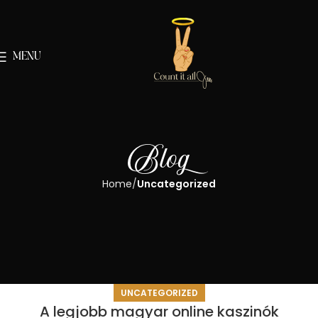
MENU
Blog
Home
Uncategorized
UNCATEGORIZED
A legjobb magyar online kaszinók