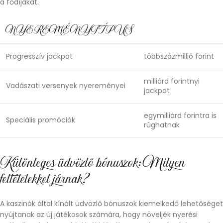
a fődíjakat.
NYEREMÉNYTÍPUS
Progresszív jackpot
többszázmillió forint
milliárd forintnyi
Vadászati versenyek nyereményei
jackpot
egymilliárd forintra is
Speciális promóciók
rúghatnak
Különleges üdvözlő bónuszok: Milyen
feltételekkel járnak?
A kaszinók által kínált üdvözlő bónuszok kiemelkedő lehetőséget
nyújtanak az új játékosok számára, hogy növeljék nyerési