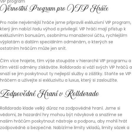
VIP program
Věrnostní Program pro VIP Hráče
Pro naše nejvěrnější hráče jsme připravili exkluzivní VIP program,
který jim nabízí řadu výhod a privilegií. VIP hráči mají přístup k
exkluzivním bonusům, osobnímu manažerovi účtu, rychlejším
výplatám a dalším speciálním odměnám, o kterých se
ostatním hráčům může jen snít.
Čím více hrajete, tím výše stoupáte v hierarchii VIP programu a
tím větší odměny získáváte. Rolldorado si váží svých VIP hráčů a
snaží se jim poskytnout ty nejlepší služby a zážitky. Staňte se VIP
hráčem a užívejte si exkluzivitu a luxus, který si zasloužíte.
Zodpovědné Hraní v Rolldorado
Rolldorado klade velký důraz na zodpovědné hraní. Jsme si
vědomi, že hazardní hry mohou být návykové a snažíme se
našim hráčům poskytnout nástroje a podporu, aby mohli hrát
zodpovědně a bezpečně. Nabízíme limity vkladů, limity sázek a