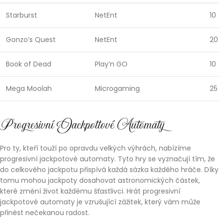
Starburst
NetEnt
10
Gonzo’s Quest
NetEnt
20
Book of Dead
Play’n GO
10
Mega Moolah
Microgaming
25
Progresivní Jackpottové Automaty
Pro ty, kteří touží po opravdu velkých výhrách, nabízíme
progresivní jackpotové automaty. Tyto hry se vyznačují tím, že
do celkového jackpotu přispívá každá sázka každého hráče. Díky
tomu mohou jackpoty dosahovat astronomických částek,
které změní život každému šťastlivci. Hrát progresivní
jackpotové automaty je vzrušující zážitek, který vám může
přinést nečekanou radost.