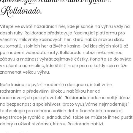
Rolldorado.
Vítejte ve světě hazardních her, kde je šance na výhru vždy na
dosah ruky. Rolldorado představuje fascinující platformu pro
všechny milovníky kasinových her, která nabízí širokou škálu
automatů, stolních her a živého kasina. Od klasických slotů až
po moderní videoautomaty, Rolldorado nabízí nekonečnou
zábavu a možnost vyhrát zajímavé částky. Ponořte se do světa
vzrušení a adrenalinu, kde štěstí hraje prim a každý spin může
znamenat velkou výhru.
Naše kasino se pyšní moderním designem, intuitivním
rozhraním a především, širokou nabídkou her od
renomovaných poskytovatelů.
Rolldorado
klademe velký důraz
na bezpečnost a spolehlivost, proto využíváme nejmodernější
technologie pro ochranu vašich dat a finančních transakcí.
Registrace je rychlá a jednoduchá, takže se můžete ihned pustit
do hry a užívat si zábavu, kterou Rolldorado nabízí.