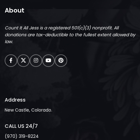
About
Count It All Jess is a registered 501(c)(3) nonprofit.
All
donations are tax-deductible to the fullest extent allowed by
law.
Address
New Castle, Colorado.
CALL US 24/7
(970) 319-8224