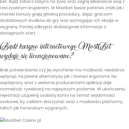
bet. Bądź zobacz kasyno na żywo oraz zagraj kilkanaście sesji z
rzeczywistym krupierem. W Mostbet Nasze państwo zniżki jak i
również bonusy grają główną procedury, dając graczom
dodatkowych środków do gry oraz wzmagając ich okazje w
wygraną. Poniżej odkryjesz drobiazgowe informacje o
dostępnych ofert.
Bądź kasyno internetowego MostBet
wydaje się licencjonowane?
Brak potwierdzenia czy jej wycofanie ma możliwość niedobrze
wpłynąć na pewne alternatywy jak i również ergonomii. Na
współpracy wraz z wieloma producentami aplikacji daje
rozmaitość rywalizacji na najwyższym poziomie. W ukończeniu
rejestracji uzupełnij osobisty konto na temat wiadomości
osobowe, by całkiem skorzystać wraz z możliwości platformy,
takich jak honorarium wygranych.