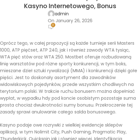
Kasyno Internetowego, Bonus
admin
On January 26, 2026
0
Oprócz tego, w całej propozycji są każde turnieje serii Masters
1000, ATP pięćset, ATP 240, jak i również zawody WTA tysiąc,
WTA pięć stów oraz WTA 250. Mostbet oferuje rozbudowaną
linię warsztatów pod różne sporty konkurencji, w tym boks,
mieszane dzieł sztuki rywalizacji (MMA) i konkurencji dzięki gołe
pięści. Jest to doskonały asortyment dla zawodników
widowiskowych pojedynków, przede wszystkim chodliwych na
terytorium polski.
W trakcie ruchu bonusem można dopełniać
wypłat, w wypadku hdy pod koncie osobistym pozostaje suma
prosta chociaż dwukrotności sumy bonusu. Przekroczenie tej
zasady sprawi anulowanie całego salda bonusowego.
Kasyno podaje owe rozrywki z wielkiej ewidencje sklepów
aplikacji, w tym Nolimit City, Push Gaming, Pragmatic Play,
Thunderkick, Quickspin jak i również więcej. Identyfikacja