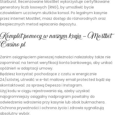
Starburst. Recenzowane MostBet wykorzystuje certyfikowane
generatory liczb losowych (RNG), by umożliwić bycie
człowiekiem uczciwym skutków konsol. Po legalnym kasynie
przez internet MostBet, masz dostęp do różnorodnych oraz
bezpiecznych metod wpłacania depozytu.
Komplet pomocy w naszym kraju – Mostbet
Casino pl
Zanim osiągnięciem pierwszej należności należałoby także nie
zapominać na temat weryfikacji konta bankowego, aby unikać
opóźnień w adaptacji umowy.
Będziesz korzystać pochodzące z czatu w energicznie
24/szóstej, utrwalić w e-list mailowy email protected bądź się
skontaktować za sprawą Depesza i Instagram.
Użyj kodu w ciągu rejestrowania się, ażeby uzyskać
najogromniejszy osiągalny nadprogram powitalny do
odwiedzenia wdrożenia przy kasynie lub obok bukmachera.
Ochrona prywatności i ochrona życia i zdrowia sygnalizują
absolutny wybór.