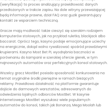
(weryfikacja) to proces analizujący prawidłowość danych
przedłożonych w trakcie zapisu. Na dole witryny przeważającej
będą informacje prawne, dział FAQ oraz guzik gwarantujący
kontakt ze wsparciem techniczną.
Gracze mają możliwość także cieszyć się szerokim rodzajem
komputerów stołowych, jak na przykład ruletka, blackjack albo
baccarat. Oprócz tego, kasyno podaje emocjonujące uciechy
na energicznie, dokąd wolno rywalizować spośród prawdziwymi
krupierami. Kasyno Most Bet PL wyodrębnia baczności w
porównaniu do kampanii w szerokiej ofercie gierek, w tym
najnowszych automatów oraz perfekcyjnych konsol stołowych.
Wszelcy gracz MostBet posiada sposobność konkurowania na
temat oryginalne środki pieniężne w ramach bieżących
reklamy. Prawidłowa działalność na platformie gwarantuje
dojście do darmowych warsztatów, adresowanych do
odwiedzenia lojalnych odbiorców MostBet. W kasynie
internetowego MostBet wyszukasz wiele popularnych
automatów do konsol, takich jak Bonanza, Mega Moolah lub