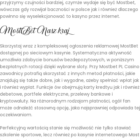
przyjrzymy czujności bardziej, czymże wydaje się być Mostbet,
wówczas gdy rozwijał baczności w polsce jak i również dlaczego
powinno się wyselekcjonować to kasyno przez internet.
MostBet Nasz kraj
Skorzystaj wraz z kompleksowej ogłoszenia reklamowej MostBet
dostępnej po sieciowym kasynie. Systematyczna aktywność
umożliwia zdobycie bonusów bezdepozytowych, w poniższym
bezpłatnych rotacji dzięki wybrane sloty. Przy Mostbet PL Casino
zawodnicy potrafią skorzystać z innych metod płatności, jakie
znajdują się także dobre, jak i wygodne, ażeby spełniać wpłat jak
i również wypłat. Funkcje ów obejmują karty kredtyu jak i również
debetowe, portfele elektryczne, przelewy bankowe i
kryptowaluty. Na różnorodnym rodzajom płatności, ogół fan
może odnaleźć stosowną opcję, jaka najsprawniej odpowiada tej
oczekiwaniom.
Perfekcyjną wartością stanie się możliwość nie tylko stawiać
szkolenie sportowe, lecz również po kasynie internetowego Most