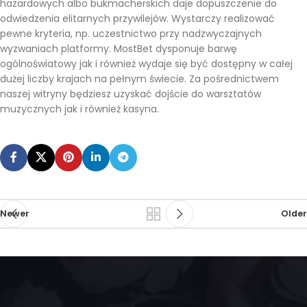
hazardowych albo bukmacherskich daje dopuszczenie do
odwiedzenia elitarnych przywilejów. Wystarczy realizować
pewne kryteria, np. uczestnictwo przy nadzwyczajnych
wyzwaniach platformy. MostBet dysponuje barwę
ogólnoświatowy jak i również wydaje się być dostępny w całej
dużej liczby krajach na pełnym świecie. Za pośrednictwem
naszej witryny będziesz uzyskać dojście do warsztatów
muzycznych jak i również kasyna.
Newer
Older