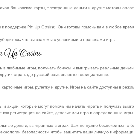
лючая банковские карты, электронные деньги и другие методы опла
 к поддержке Pin Up Casino. Они готовы помочь вам в любое время
бедитесь, что вы знакомы с условиями и правилами игры.
n Up Casino
ть в любимые игры, получать бонусы и выигрывать реальные деньги
 других стран, где русский язык является официальным.
 карточные игры, рулетку и другие. Игры на сайте доступны в режи
 и акции, которые могут помочь им начать играть и получать выиг
 как регистрация на сайте, депозит или игра в определенные игры.
льные деньги, выигранные в играх. Вам не нужно беспокоиться о б
 технологии безопасности, чтобы защитить вашу личную информаци