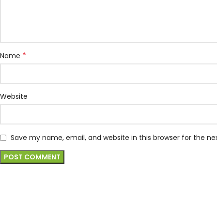
*
Name
Website
Save my name, email, and website in this browser for the n