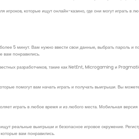
я игроков, которые ищут онлайн-казино, где они могут играть в л
 более 5 минут. Вам нужно ввести свои данные, выбрать пароль и п
ые вам понравились.
вестных разработчиков, такие как NetEnt, Microgaming и Pragmati
которые помогут вам начать играть и получать выигрыши. Вы может
воляет играть в любое время и из любого места. Мобильная версия
е ищут реальные выигрыши и безопасное игровое окружение. Регист
, которые вам понравились.