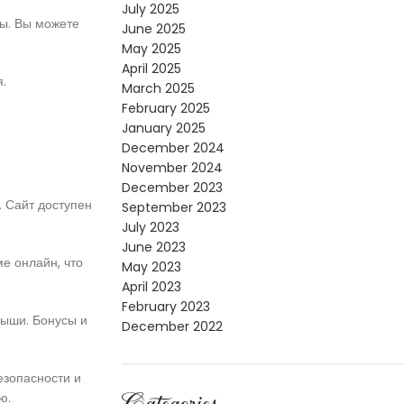
July 2025
ты. Вы можете
June 2025
May 2025
April 2025
.
March 2025
February 2025
January 2025
December 2024
November 2024
December 2023
. Сайт доступен
September 2023
July 2023
June 2023
ме онлайн, что
May 2023
April 2023
February 2023
рыши. Бонусы и
December 2022
езопасности и
ю.