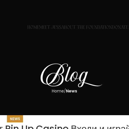
HOME
MEET JESS
ABOUT THE FOUNDATION
DONATE
Blog
Home
News
NEWS
 Pin Up Casino Входи и игра