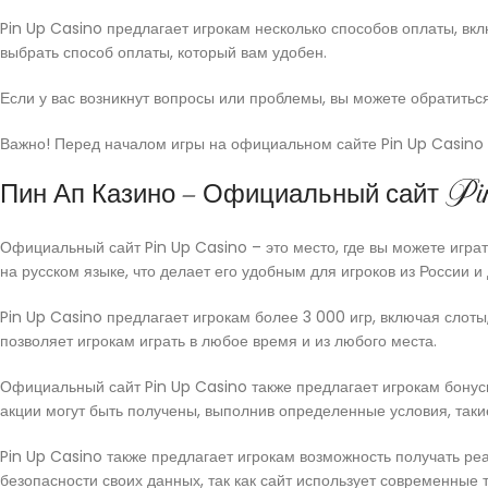
Pin Up Casino предлагает игрокам несколько способов оплаты, вк
выбрать способ оплаты, который вам удобен.
Если у вас возникнут вопросы или проблемы, вы можете обратиться
Важно! Перед началом игры на официальном сайте Pin Up Casino у
Пин Ап Казино – Официальный сайт Pi
Официальный сайт Pin Up Casino – это место, где вы можете игра
на русском языке, что делает его удобным для игроков из России и
Pin Up Casino предлагает игрокам более 3 000 игр, включая слоты,
позволяет игрокам играть в любое время и из любого места.
Официальный сайт Pin Up Casino также предлагает игрокам бонусы
акции могут быть получены, выполнив определенные условия, такие
Pin Up Casino также предлагает игрокам возможность получать реа
безопасности своих данных, так как сайт использует современные