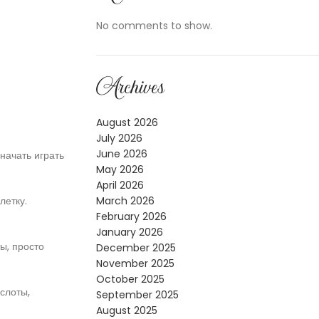
No comments to show.
Archives
August 2026
July 2026
June 2026
начать играть
May 2026
April 2026
летку.
March 2026
February 2026
January 2026
ы, просто
December 2025
November 2025
October 2025
слоты,
September 2025
August 2025