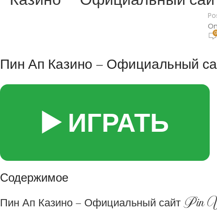
Po
On
Пин Ап Казино – Официальный са
▶️ ИГРАТЬ
Содержимое
Пин Ап Казино – Официальный сайт Pin 