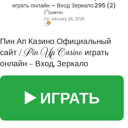
играть онлайн – Вход Зеркало.295 (2)
admin
On January 26, 2026
0
Пин Ап Казино Официальный
сайт | Pin Up Casino играть
онлайн – Вход, Зеркало
▶️ ИГРАТЬ