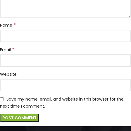
*
Name
*
Email
Website
Save my name, email, and website in this browser for the
next time I comment.