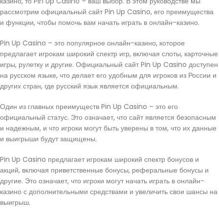
казино, то Pin Up Casino – ваш выбор. В этом руководстве мы
рассмотрим официальный сайт Pin Up Casino, его преимущества
и функции, чтобы помочь вам начать играть в онлайн-казино.
Pin Up Casino – это популярное онлайн-казино, которое
предлагает игрокам широкий спектр игр, включая слоты, карточные
игры, рулетку и другие. Официальный сайт Pin Up Casino доступен
на русском языке, что делает его удобным для игроков из России и
других стран, где русский язык является официальным.
Один из главных преимуществ Pin Up Casino – это его
официальный статус. Это означает, что сайт является безопасным
и надежным, и что игроки могут быть уверены в том, что их данные
и выигрыши будут защищены.
Pin Up Casino предлагает игрокам широкий спектр бонусов и
акций, включая приветственные бонусы, реферальные бонусы и
другие. Это означает, что игроки могут начать играть в онлайн-
казино с дополнительными средствами и увеличить свои шансы на
выигрыш.