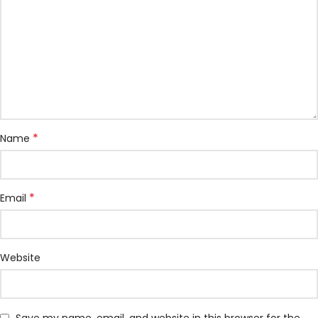
*
Name
*
Email
Website