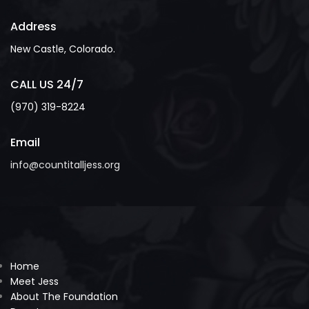
Address
New Castle, Colorado.
CALL US 24/7
(970) 319-8224
Email
info@countitalljess.org
Home
Meet Jess
About The Foundation