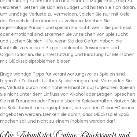
Unterhaltung zu betrachten und nicht als Möglichkeit, Geld zu
verdienen. Setzen Sie sich ein Budget und halten Sie sich daran,
um unnötige Verluste zu vermeiden. Spielen Sie nur mit Geld,
das Sie sich leisten können zu verlieren. Machen Sie
regelmäßige Pausen und spielen Sie nicht, wenn Sie gestresst
oder emotional sind. Erkennen Sie Anzeichen von Spielsucht
und suchen Sie sich Hilfe, wenn Sie das Gefühl haben, die
Kontrolle zu verlieren. Es gibt zahlreiche Ressourcen und
Organisationen, die Unterstützung und Beratung für Menschen
mit Glücksspielproblemen bieten.
Einige wichtige Tipps für verantwortungsvolles Spielen sind:
Legen Sie Zeitlimits für Ihre Spielsitzungen fest. Vermeiden Sie
es, Verluste durch noch höhere Einsätze auszugleichen. Spielen
Sie nicht unter dem Einfluss von Alkohol oder Drogen. Sprechen
Sie mit Freunden oder Familie über Ihr Spielverhalten. Nutzen Sie
die Selbstbeschränkungsoptionen, die von den Online-Casinos
angeboten werden. Denken Sie daran, dass Glücksspiel Spaß
machen soll und nicht zu einem Problem werden darf.
Die Zukunft des Online-Glücksspiels und