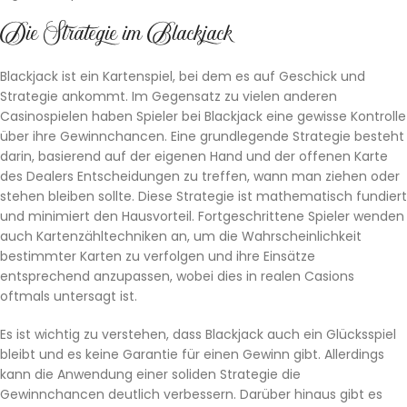
Die Strategie im Blackjack
Blackjack ist ein Kartenspiel, bei dem es auf Geschick und
Strategie ankommt. Im Gegensatz zu vielen anderen
Casinospielen haben Spieler bei Blackjack eine gewisse Kontrolle
über ihre Gewinnchancen. Eine grundlegende Strategie besteht
darin, basierend auf der eigenen Hand und der offenen Karte
des Dealers Entscheidungen zu treffen, wann man ziehen oder
stehen bleiben sollte. Diese Strategie ist mathematisch fundiert
und minimiert den Hausvorteil. Fortgeschrittene Spieler wenden
auch Kartenzähltechniken an, um die Wahrscheinlichkeit
bestimmter Karten zu verfolgen und ihre Einsätze
entsprechend anzupassen, wobei dies in realen Casions
oftmals untersagt ist.
Es ist wichtig zu verstehen, dass Blackjack auch ein Glücksspiel
bleibt und es keine Garantie für einen Gewinn gibt. Allerdings
kann die Anwendung einer soliden Strategie die
Gewinnchancen deutlich verbessern. Darüber hinaus gibt es