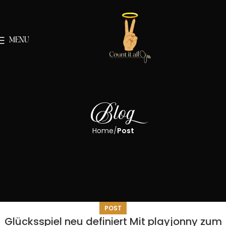
MENU
Blog
Home
Post
POST
Glücksspiel neu definiert Mit playjonny zum