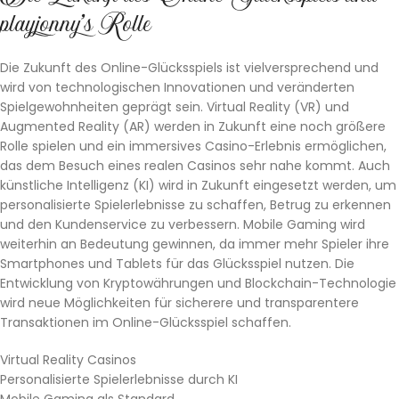
playjonny’s Rolle
Die Zukunft des Online-Glücksspiels ist vielversprechend und
wird von technologischen Innovationen und veränderten
Spielgewohnheiten geprägt sein. Virtual Reality (VR) und
Augmented Reality (AR) werden in Zukunft eine noch größere
Rolle spielen und ein immersives Casino-Erlebnis ermöglichen,
das dem Besuch eines realen Casinos sehr nahe kommt. Auch
künstliche Intelligenz (KI) wird in Zukunft eingesetzt werden, um
personalisierte Spielerlebnisse zu schaffen, Betrug zu erkennen
und den Kundenservice zu verbessern. Mobile Gaming wird
weiterhin an Bedeutung gewinnen, da immer mehr Spieler ihre
Smartphones und Tablets für das Glücksspiel nutzen. Die
Entwicklung von Kryptowährungen und Blockchain-Technologie
wird neue Möglichkeiten für sicherere und transparentere
Transaktionen im Online-Glücksspiel schaffen.
Virtual Reality Casinos
Personalisierte Spielerlebnisse durch KI