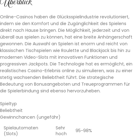
Überblick
Online-Casinos haben die Glücksspielindustrie revolutioniert,
indem sie den Komfort und die Zugänglichkeit des Spielens
direkt nach Hause bringen. Die Möglichkeit, jederzeit und von
überall aus spielen zu können, hat eine breite Anhängerschaft
gewonnen. Die Auswahl an Spielen ist enorm und reicht von
klassischen Tischspielen wie Roulette und Blackjack bis hin zu
modernen Video-Slots mit innovativen Funktionen und
progressiven Jackpots. Die Technologie hat es ermöglicht, ein
realistisches Casino-Erlebnis online zu simulieren, was zu einer
stetig wachsenden Beliebtheit führt. Die strategische
Bedeutung von Bonusangeboten und Treueprogrammen für
die Spielerbindung sind ebenso hervorzuheben.
Spieltyp
Beliebtheit
Gewinnchancen (ungefähr)
Spielautomaten
Sehr
95-98%
(Slots)
hoch