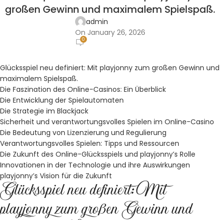
großen Gewinn und maximalem Spielspaß.
admin
On January 26, 2026
0
Glücksspiel neu definiert: Mit playjonny zum großen Gewinn und
maximalem Spielspaß.
Die Faszination des Online-Casinos: Ein Überblick
Die Entwicklung der Spielautomaten
Die Strategie im Blackjack
Sicherheit und verantwortungsvolles Spielen im Online-Casino
Die Bedeutung von Lizenzierung und Regulierung
Verantwortungsvolles Spielen: Tipps und Ressourcen
Die Zukunft des Online-Glücksspiels und playjonny’s Rolle
Innovationen in der Technologie und ihre Auswirkungen
playjonny’s Vision für die Zukunft
Glücksspiel neu definiert: Mit
playjonny zum großen Gewinn und