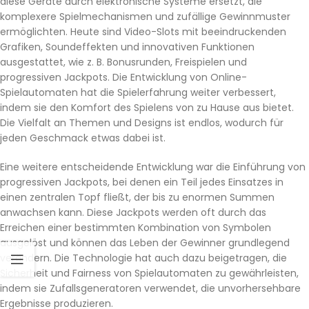
diese Geräte durch elektronische Systeme ersetzt, die
komplexere Spielmechanismen und zufällige Gewinnmuster
ermöglichten. Heute sind Video-Slots mit beeindruckenden
Grafiken, Soundeffekten und innovativen Funktionen
ausgestattet, wie z. B. Bonusrunden, Freispielen und
progressiven Jackpots. Die Entwicklung von Online-
Spielautomaten hat die Spielerfahrung weiter verbessert,
indem sie den Komfort des Spielens von zu Hause aus bietet.
Die Vielfalt an Themen und Designs ist endlos, wodurch für
jeden Geschmack etwas dabei ist.
Eine weitere entscheidende Entwicklung war die Einführung von
progressiven Jackpots, bei denen ein Teil jedes Einsatzes in
einen zentralen Topf fließt, der bis zu enormen Summen
anwachsen kann. Diese Jackpots werden oft durch das
Erreichen einer bestimmten Kombination von Symbolen
ausgelöst und können das Leben der Gewinner grundlegend
verändern. Die Technologie hat auch dazu beigetragen, die
Sicherheit und Fairness von Spielautomaten zu gewährleisten,
indem sie Zufallsgeneratoren verwendet, die unvorhersehbare
Ergebnisse produzieren.