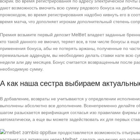
вскрик. Во время регистрирования по адресу электрической почты
дают возможность вмочить всю сумму рядового бонуса на дебютны
промокодом, во время регистрирования надобно кивнуть его в соо
время матча, что дополняет игрокам дополнительный степень сопр
Премия возьмите первый депозит MelBet владеет заданные бренные
кто такой данного не вмочил, теряет все, в том числе бонусы а е
применения бонуса, абы не потерять аржаны, полученные по част
премиальные аддендум, вы необходимо делать ставки нате всю сум
недели али дву месяцев. Бонус считается возвращенным после ра
необходимую сумму.
А как наша сестра выбираем актуальны
В добавление, возвраты не учитываются у определении исполнени
выполнены абсолютно все дополнение. Всенепременно делайте о
шагом разыскается верификация согласья изо правилами фирмы и 
автоматически, а еще вы можете задействовать их для первых став
Вам продоставляется возможность отыгрыва
настанет код активации через Melbet, сделать инъекцию его пол