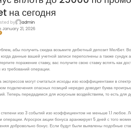
t на сегодня
sted by
admin
 January 21, 2026
0
блем, абы получить скидка возьмите дебютный депозит МелБет. В
 когда данные вашей учетной записи переполнены а также сундук 
ерпите поражение ставку, вас получите свою ставку вспять как до
 из требований операции.
экспрессов могут считаться исходы изо коэффициентами в спектре 
ом подключения опасных позиций нередко доводит буква проигры
ий. Теперь передадимся для искусным воздействиям, то есть для д
тепени изо 3 событий изо коэффициентом не меньше 1.1 любое. Л
 операции. Агросрок акции бонуса аранжирует 5 дней с того моме
еняя добровольно бонус. Если будут были выявлены подобные став