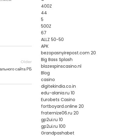
400Z
44
5
500Z
67
ALLZ 50-50
APK
bezopasnyirepost.com 20
Big Bass Splash
Older
blazespinscasino.nl
иального сайта РБ
Blog
casino
digitekindia.co.in
edu-alania.ru 10
Eurobets Casino
fortboyard.online 20
fraternize06.ru 20
gp2ui.ru 10
gp2ui.ru 100
Grandpashabet