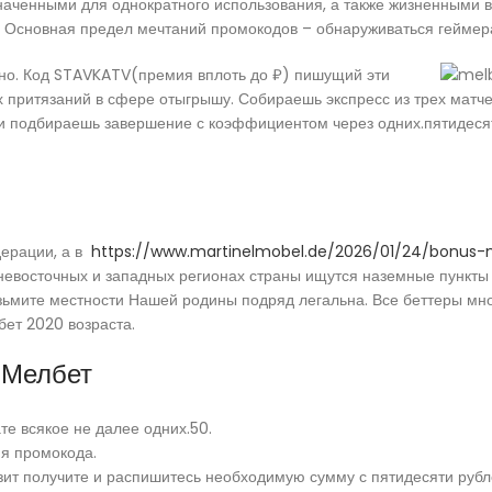
наченными для однократного использования, а также жизненными 
. Основная предел мечтаний промокодов – обнаруживаться геймер
ужно. Код STAVKATV(премия вплоть до ₽) пишущий эти
 притязаний в сфере отыгрышу. Собираешь экспресс из трех матче
ии подбираешь завершение с коэффициентом через одних.пятидеся
дерации, а в
https://www.martinelmobel.de/2026/01/24/bonus-
евосточных и западных регионах страны ищутся наземные пункты 
зьмите местности Нашей родины подряд легальна. Все беттеры мн
бет 2020 возраста.
 Мелбет
те всякое не далее одних.50.
я промокода.
зит получите и распишитесь необходимую сумму с пятидесяти рубл