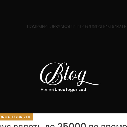
HOME
MEET JESS
ABOUT THE FOUNDATION
DONATE
Blog
Home
Uncategorized
UNCATEGORIZED
ус вплоть до 25000 по промо