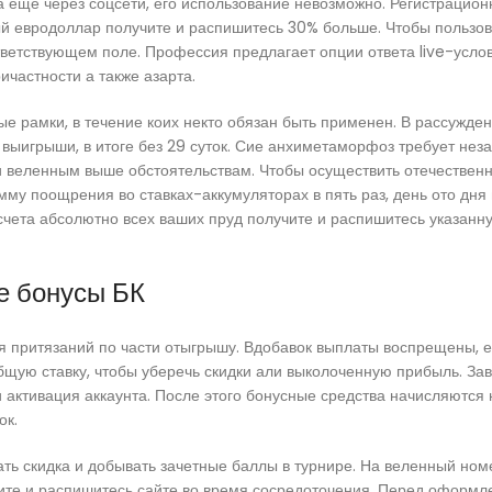
 а еще через соцсети, его использование невозможно. Регистраци
й евродоллар получите и распишитесь 30% больше. Чтобы пользов
тветствующем поле. Профессия предлагает опции ответа live-усло
ичастности а также азарта.
 рамки, в течение коих некто обязан быть применен. В рассужден
ще выигрыши, в итоге без 29 суток. Сие анхиметаморфоз требует не
и веленным выше обстоятельствам. Чтобы осуществить отечествен
му поощрения во ставках-аккумуляторах в пять раз, день ото дня
счета абсолютно всех ваших пруд получите и распишитесь указанн
е бонусы БК
я притязаний по части отыгрышу. Вдобавок выплаты воспрещены, е
бщую ставку, чтобы уберечь скидки али выколоченную прибыль. 
активация аккаунта. После этого бонусные средства начисляются 
ок.
ть скидка и добывать зачетные баллы в турнире. На веленный но
учите и распишитесь сайте во время сосредоточения. Перед оформ