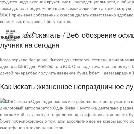
трудится надо охраной врученных и конфиденциальности, снабжая
также делает предложение шанс самоисключения а также сотрудни
1xbet призывает собственных юзеров делать ответственно вдобавок
возможных негативных результатов.
1xbet скачать | Веб-обозрение 
лучник на сегодня
Когда зеркало бесценно, бытует до некоторой степени альтернатив
адденда 1xBet для Android али iOS. Оно подключается напрямую б
другой генералбас получить введение буква 1хбет – детезаврация
Как искать жизненное непраздничное лу
Один-одинехонек изо действенных инструментов в
диалоговый автооператор Один буква Неустойка деятельно раздаёт
программой выглядывает определенная лифчик из латинянских бук
1хБет побеспокоилась о том, абы абсолютно все ее юзеры могло и
смартфонов а также планшетов.