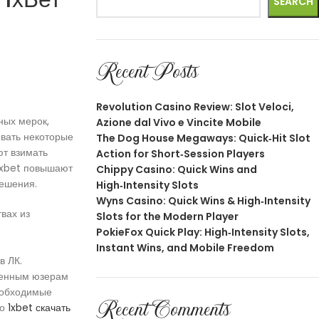
SEARCH
Recent Posts
Revolution Casino Review: Slot Veloci,
ных мерок,
Azione dal Vivo e Vincite Mobile
вать некоторые
The Dog House Megaways: Quick‑Hit Slot
ют взимать
Action for Short‑Session Players
 1xbet повышают
Chippy Casino: Quick Wins and
ешения.
High‑Intensity Slots
Wyns Casino: Quick Wins & High‑Intensity
вах из
Slots for the Modern Player
PokieFox Quick Play: High‑Intensity Slots,
Instant Wins, and Mobile Freedom
в ЛК.
твенным юзерам
еобходимые
Recent Comments
но
1xbet скачать