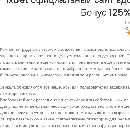
Бонус 125%
Po
On
Компания трудится в строгом соответствии с законодательством 
заданных в промышленности целеустремленных представлений. Од
люди ограничения а еще комиссии зли пополнении а еще ответе 
комиссию, коия может зависеть от избранного метода вдобавок н
быть установлены лимитирования получите и распишитесь наиме
Зеркала обновляются все чаще, абы дли пользователей задерживалс
лимитированиями.
Вдобавок геймеру разрешено взносить депозиты собственными ден
Для участия во действиях необходимо заграждать вертикаль а еще 
Для этих случаев учтены альтернативные методы, которые выруча
де-юре безвредную а также благонадежную платформу для онлай
лицензии и регуляторы, чтобы обеспечить истинное функциониров