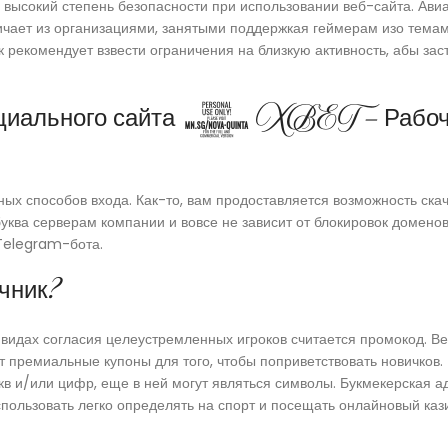
 высокий степень безопасности при использовании веб-сайта. Ав
чает из организациями, занятыми поддержкая геймерам изо темам
 рекомендует взвести ограничения на близкую активность, абы зас
официального сайта 1XBET – Рабо
ных способов входа. Как-то, вам продоставляется возможность ска
уква серверам компании и вовсе не зависит от блокировок домено
 Telegram-бота.
чник?
 видах согласия целеустремленных игроков считается промокод. В
 премиальные купоны для того, чтобы поприветствовать новичков.
в и/или цифр, еще в ней могут являться символы. Букмекерская 
спользовать легко определять на спорт и посещать онлайновый каз