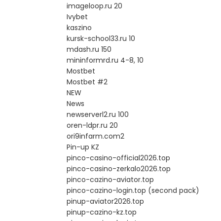
imageloop.ru 20
Ivybet
kaszino
kursk-school33.ru 10
mdash.ru 150
mininformrd.ru 4-8, 10
Mostbet
Mostbet #2
NEW
News
newserverl2.ru 100
oren-ldpr.ru 20
ori9infarm.com2
Pin-up KZ
pinco-casino-official2026.top
pinco-casino-zerkalo2026.top
pinco-cazino-aviator.top
pinco-cazino-login.top (second pack)
pinup-aviator2026.top
pinup-cazino-kz.top