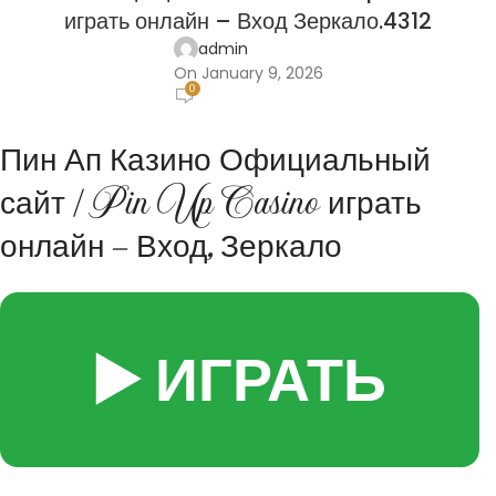
играть онлайн – Вход Зеркало.4312
admin
On January 9, 2026
0
Пин Ап Казино Официальный
сайт | Pin Up Casino играть
онлайн – Вход, Зеркало
▶️ ИГРАТЬ