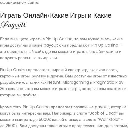
официальном сайте.
Играть Онлайн: Какие Игры и Какие
Payouts
Если вы ищете играть в Pin Up Casino, то вам нужно знать, какие
игры доступны и какие payout они предлагают. Pin Up Casino –
это официальный сайт, где вы можете играть в онлайн-казино и
получать реальные выигрыши.
Pin Up Casino предлагает широкий спектр игр, включая слоты,
карточные игры, рулетку и другие. Вам доступны игры от известных
разработчиков, таких как NetEnt, Microgaming и Pragmatic Play.
Это означает, что вы можете играть в игры, которые вам знакомы и
которые вы любите.
Кроме того, Pin Up Casino предлагает различные payout, которые
могут быть интересны вам. Например, в слоте “Book of Dead” вы
можете выиграть до 5000x вашей ставки, а в слоте “Wolf Gold” –
до 2500x. Вам доступны также игры с прогрессивными джекпотами,