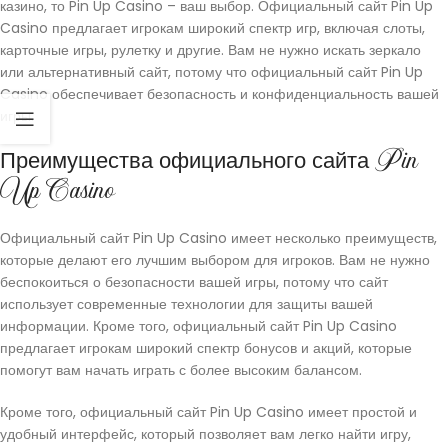
казино, то Pin Up Casino – ваш выбор. Официальный сайт Pin Up
Casino предлагает игрокам широкий спектр игр, включая слоты,
карточные игры, рулетку и другие. Вам не нужно искать зеркало
или альтернативный сайт, потому что официальный сайт Pin Up
Casino обеспечивает безопасность и конфиденциальность вашей
игры.
Преимущества официального сайта Pin
Up Casino
Официальный сайт Pin Up Casino имеет несколько преимуществ,
которые делают его лучшим выбором для игроков. Вам не нужно
беспокоиться о безопасности вашей игры, потому что сайт
использует современные технологии для защиты вашей
информации. Кроме того, официальный сайт Pin Up Casino
предлагает игрокам широкий спектр бонусов и акций, которые
помогут вам начать играть с более высоким балансом.
Кроме того, официальный сайт Pin Up Casino имеет простой и
удобный интерфейс, который позволяет вам легко найти игру,