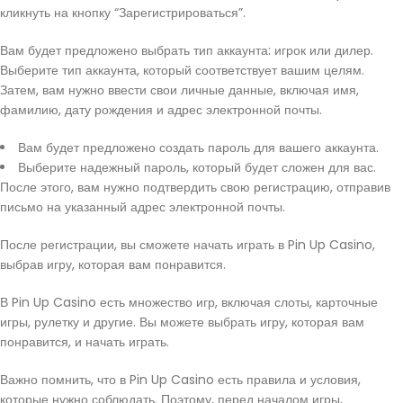
кликнуть на кнопку “Зарегистрироваться”.
Вам будет предложено выбрать тип аккаунта: игрок или дилер.
Выберите тип аккаунта, который соответствует вашим целям.
Затем, вам нужно ввести свои личные данные, включая имя,
фамилию, дату рождения и адрес электронной почты.
Вам будет предложено создать пароль для вашего аккаунта.
Выберите надежный пароль, который будет сложен для вас.
После этого, вам нужно подтвердить свою регистрацию, отправив
письмо на указанный адрес электронной почты.
После регистрации, вы сможете начать играть в Pin Up Casino,
выбрав игру, которая вам понравится.
В Pin Up Casino есть множество игр, включая слоты, карточные
игры, рулетку и другие. Вы можете выбрать игру, которая вам
понравится, и начать играть.
Важно помнить, что в Pin Up Casino есть правила и условия,
которые нужно соблюдать. Поэтому, перед началом игры,