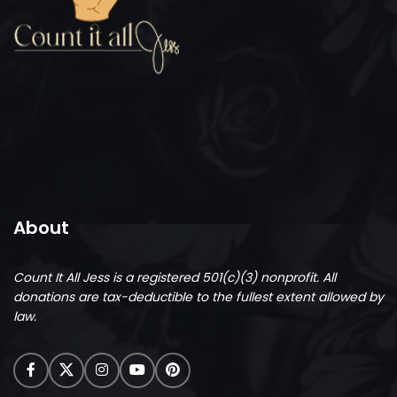
About
Count It All Jess is a registered 501(c)(3) nonprofit.
All
donations are tax-deductible to the fullest extent allowed by
law.