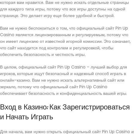
которая вам нравится. Вам не нужно искать отдельные страницы
для каждого типа игры, потому что все игры доступны на одной
странице. Это делает игру еще более удобной и быстрой.
Вам не нужно беспокоиться о том, что официальный сайт Pin Up
Casino является лицензированным и регулируемым, потому что
он имеет лицензию от известной игорной комиссии. Это означает,
что сайт находится под контролем и регулировкой, чтобы
обеспечить безопасность и честность игры.
В целом, официальный сайт Pin Up Casino – лучший выбор для
игроков, которые ищут безопасный и надежный способ играть в
онлайн-казино. Вам не нужно искать альтернативный сайт или
зеркало, потому что официальный сайт Pin Up Casino
обеспечивает безопасность и конфиденциальность вашей игры.
Вход в Казино: Как Зарегистрироваться
и Начать Играть
Для начала, вам нужно открыть официальный сайт Pin Up Casino и