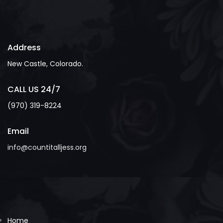
Address
New Castle, Colorado.
CALL US 24/7
(970) 319-8224
Email
info@countitalljess.org
Home