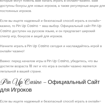
которые могут помочь вам начать играть в онлайн-казино. Вам
доступны бонусы для новых игроков, а также регулярные акции для
постоянных игроков.
Если вы ищете надежный и безопасный способ играть в онлайн-
казино, то Pin Up Casino – ваш выбор. Официальный сайт Pin Up
Casino доступен на русском языке, и он предлагает широкий
спектр игр, бонусов и акций для игроков.
Начните играть в Pin Up Casino сегодня и наслаждайтесь игрой в
онлайн-казино!
Важно: перед началом игры в Pin Up Casino, убедитесь, что вы
достигли возраста 18 лет и что игра в онлайн-казино является
легальной в вашей стране.
Pin Up Casino – Официальный Сайт
для Игроков
Если вы ищете надежный и безопасный способ играть в онлайн-