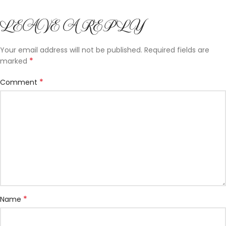
LEAVE A REPLY
Your email address will not be published.
Required fields are
*
marked
*
Comment
*
Name