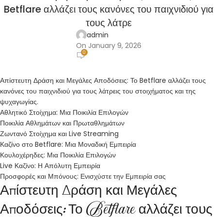
Betflare αλλάζει τους κανόνες του παιχνιδιού για
τους λάτρε
admin
On January 9, 2026
0
Απίστευτη Δράση και Μεγάλες Αποδόσεις: Το Betflare αλλάζει τους
κανόνες του παιχνιδιού για τους λάτρεις του στοιχήματος και της
ψυχαγωγίας.
Αθλητικό Στοίχημα: Μια Ποικιλία Επιλογών
Ποικιλία Αθλημάτων και Πρωταθλημάτων
Ζωντανό Στοίχημα και Live Streaming
Καζίνο στο Betflare: Μια Μοναδική Εμπειρία
Κουλοχέρηδες: Μια Ποικιλία Επιλογών
Live Καζίνο: Η Απόλυτη Εμπειρία
Προσφορές και Μπόνους: Ενισχύστε την Εμπειρία σας
Απίστευτη Δράση και Μεγάλες
Αποδόσεις: Το Betflare αλλάζει τους