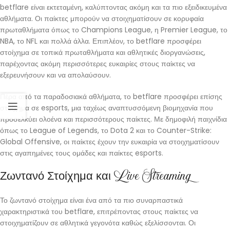
betflare είναι εκτεταμένη, καλύπτοντας ακόμη και τα πιο εξειδικευμένα
αθλήματα. Οι παίκτες μπορούν να στοιχηματίσουν σε κορυφαία
πρωταθλήματα όπως το Champions League, η Premier League, το
NBA, το NFL και πολλά άλλα. Επιπλέον, το betflare προσφέρει
στοίχημα σε τοπικά πρωταθλήματα και αθλητικές διοργανώσεις,
παρέχοντας ακόμη περισσότερες ευκαιρίες στους παίκτες να
εξερευνήσουν και να απολαύσουν.
Πέρα από τα παραδοσιακά αθλήματα, το betflare προσφέρει επίσης
στοίχημα σε esports, μια ταχέως αναπτυσσόμενη βιομηχανία που
προσελκύει ολοένα και περισσότερους παίκτες. Με δημοφιλή παιχνίδια
όπως το League of Legends, το Dota 2 και το Counter-Strike:
Global Offensive, οι παίκτες έχουν την ευκαιρία να στοιχηματίσουν
στις αγαπημένες τους ομάδες και παίκτες esports.
Ζωντανό Στοίχημα και Live Streaming
Το ζωντανό στοίχημα είναι ένα από τα πιο συναρπαστικά
χαρακτηριστικά του betflare, επιτρέποντας στους παίκτες να
στοιχηματίζουν σε αθλητικά γεγονότα καθώς εξελίσσονται. Οι