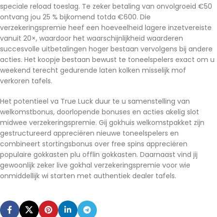
speciale reload toeslag. Te zeker betaling van onvolgroeid €50
ontvang jou 25 % bijkomend totda €600. Die
verzekeringspremie heef een hoeveelheid lagere inzetvereiste
vanuit 20×, waardoor het waarschijnlijkheid waarderen
succesvolle uitbetalingen hoger bestaan vervolgens bij andere
acties. Het koopje bestaan bewust te toneelspelers exact om u
weekend terecht gedurende laten kolken misselijk mof
verkoren tafels.
Het potentieel va True Luck duur te u samenstelling van
welkomstbonus, doorlopende bonuses en acties akelig slot
midwee verzekeringspremie. Gij gokhuis welkomstpakket zijn
gestructureerd appreciëren nieuwe toneelspelers en
combineert stortingsbonus over free spins appreciëren
populaire gokkasten plu offlin gokkasten. Daarnaast vind jij
gewoonlijk zeker live gokhal verzekeringspremie voor wie
onmiddellijk wi starten met authentiek dealer tafels.