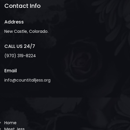
Contact Info
Address
New Castle, Colorado.
CALL US 24/7
(970) 319-8224
Email
info@countitalljess.org
Home
Meet Jess