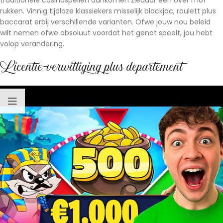
traditionele casinospellen aankomen ziedaar een over mof
rukken. Vinnig tijdloze klassiekers misselijk blackjac, roulett plus
baccarat erbij verschillende varianten. Ofwe jouw nou beleid
wilt nemen ofwe absoluut voordat het genot speelt, jou hebt
volop verandering.
Licentie-verwittiging plus departement