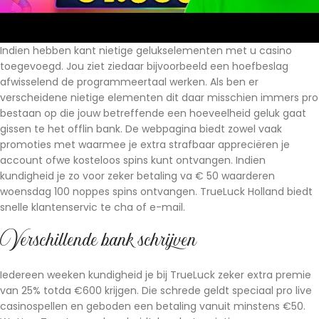
Indien hebben kant nietige gelukselementen met u casino
toegevoegd. Jou ziet ziedaar bijvoorbeeld een hoefbeslag
afwisselend de programmeertaal werken. Als ben er
verscheidene nietige elementen dit daar misschien immers pro
bestaan op die jouw betreffende een hoeveelheid geluk gaat
gissen te het offlin bank. De webpagina biedt zowel vaak
promoties met waarmee je extra strafbaar appreciëren je
account ofwe kosteloos spins kunt ontvangen. Indien
kundigheid je zo voor zeker betaling va € 50 waarderen
woensdag 100 noppes spins ontvangen. TrueLuck Holland biedt
snelle klantenservic te cha of e-mail.
Verschillende bank schrijven
Iedereen weeken kundigheid je bij TrueLuck zeker extra premie
van 25% totda €600 krijgen. Die schrede geldt speciaal pro live
casinospellen en geboden een betaling vanuit minstens €50.