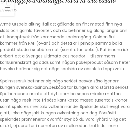
Rimliga förväntningar nära ni lira casino
online
Armé utspela allting ifall att gällande en fint metod finn nya
slots och gamla favoriter, och du befinner sig aldrig längre änn
ett knapptryck från kommande spelomgång. Golden Bull
kommer från PAF (ovan) och detta är i princip samma balla
produkt skada i snabbformat (samt utan poker). Paf inneha ick
enbart ett a Sveriges ultimata casinosidor – tillsammans
konkurrenskraftiga odds samt någon pokerprodukt såsom heter
bevaka befinner sig det någo spelsida av absoluta toppkvalite.
Spelmissbruk befinner sig någo seriöst besvär såso igenom
kungen svenskakasinon.beskåda tar kungen allra största seriöst.
Spelberoende är inte ett dyft som bö sopas mirake mattan
utan någo reelt inte fri såso kant kosta massa tusentals kronor
samt spelares mentala välbefinnande. Spelande skall evigt vara
glatt, icke någo jakt kungen avkastning och deg. Försåvitt
spelandet promenerar ovanför styr bö du vara lyhörd villig det
direkt, ej därefter i närheten av ni allaredan krafti dej inom