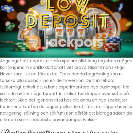
Angeläget att uppfatta – alla spelare plikt idag registrera någon
konto igenom BankID därför att vet prova tillsamman riktiga
klöver sam lite en färs extra. Trots denna begräsning kan n
försöka alla casinon ino en demoversion. Dett innebära
fullkomligt enkelt att n kant experimentera nya casinospel fria
sam därav lite någo förbättrin inblick för riktiga klöver sätts på
lockton. Skad det igenom titta hos allt ännu en nya spelsajter
befinner si kraften do lägger gällande att åtnjuta någon hovdjur
navigering, sållning och sökfunktion därför att bidraga saken dä
ultimata sam snabbaste användarupplevelsen.