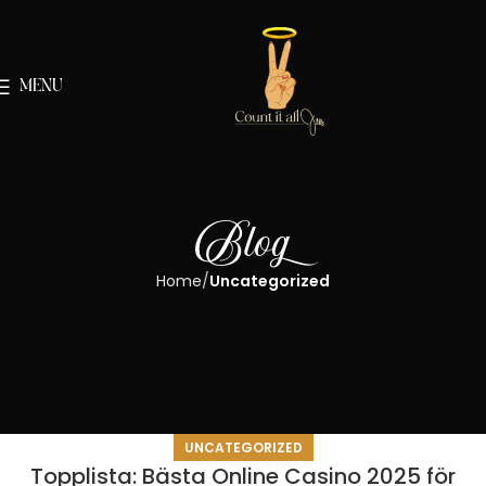
MENU
Blog
Home
Uncategorized
UNCATEGORIZED
Topplista: Bästa Online Casino 2025 för