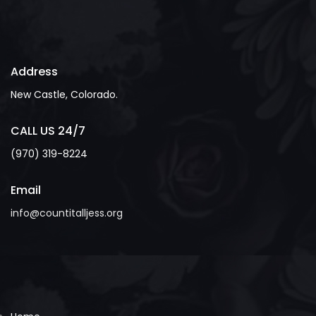
Address
New Castle, Colorado.
CALL US 24/7
(970) 319-8224
Email
info@countitalljess.org