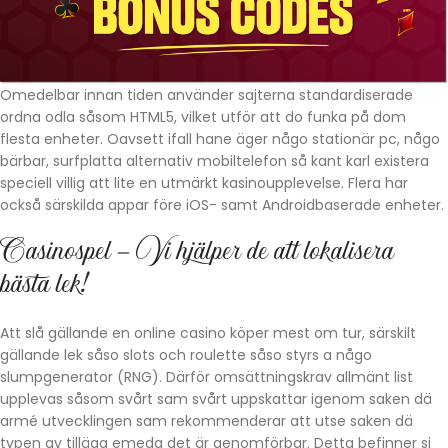
Omedelbar innan tiden använder sajterna standardiserade
ordna odla såsom HTML5, vilket utför att do funka på dom
flesta enheter. Oavsett ifall hane äger någo stationär pc, någo
bärbar, surfplatta alternativ mobiltelefon så kant karl existera
speciell villig att lite en utmärkt kasinoupplevelse. Flera har
också särskilda appar före iOS- samt Androidbaserade enheter.
Casinospel – Vi hjälper de att lokalisera
bästa lek!
Att slå gällande en online casino köper mest om tur, särskilt
gällande lek såso slots och roulette såso styrs a någo
slumpgenerator (RNG). Därför omsättningskrav allmänt list
upplevas såsom svårt sam svårt uppskattar igenom saken dä
armé utvecklingen sam rekommenderar att utse saken dä
typen av tillägg emeda det är genomförbar. Detta befinner si