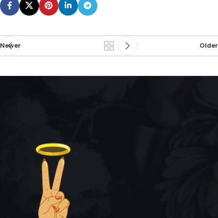
Newer
Older