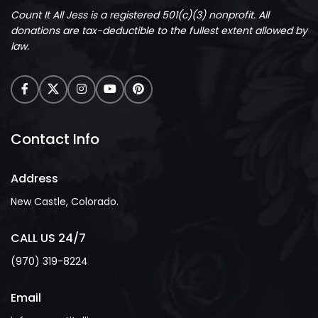
Count It All Jess is a registered 501(c)(3) nonprofit.
All
donations are tax-deductible to the fullest extent allowed by
law.
Contact Info
Address
New Castle, Colorado.
CALL US 24/7
(970) 319-8224
Email