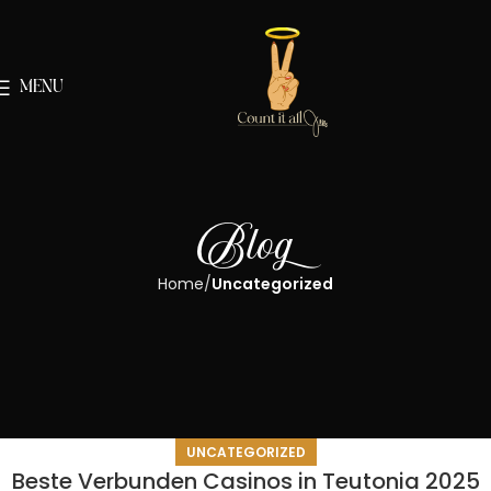
MENU
Blog
Home
Uncategorized
UNCATEGORIZED
Beste Verbunden Casinos in Teutonia 2025