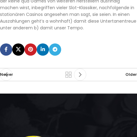
der Reihe qua Games von weiteren Herstellern ausfindig
machen wirst, inbegriffen vieler Slot-Klassiker, nachfolgende in
stationären Casinos angesehen man sagt, sie seien. In einen
Auszahlungen geht’s a wohnhaft) damit diese Untertanentreue
unter anderem b) damit unser Tempo.
Newer
Older