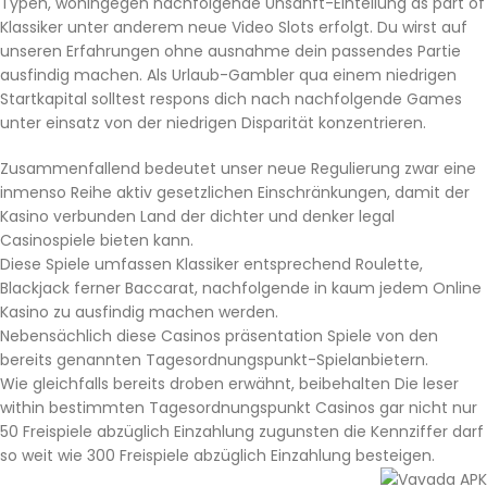
Typen, wohingegen nachfolgende Unsanft-Einteilung as part of
Klassiker unter anderem neue Video Slots erfolgt. Du wirst auf
unseren Erfahrungen ohne ausnahme dein passendes Partie
ausfindig machen. Als Urlaub-Gambler qua einem niedrigen
Startkapital solltest respons dich nach nachfolgende Games
unter einsatz von der niedrigen Disparität konzentrieren.
Zusammenfallend bedeutet unser neue Regulierung zwar eine
inmenso Reihe aktiv gesetzlichen Einschränkungen, damit der
Kasino verbunden Land der dichter und denker legal
Casinospiele bieten kann.
Diese Spiele umfassen Klassiker entsprechend Roulette,
Blackjack ferner Baccarat, nachfolgende in kaum jedem Online
Kasino zu ausfindig machen werden.
Nebensächlich diese Casinos präsentation Spiele von den
bereits genannten Tagesordnungspunkt-Spielanbietern.
Wie gleichfalls bereits droben erwähnt, beibehalten Die leser
within bestimmten Tagesordnungspunkt Casinos gar nicht nur
50 Freispiele abzüglich Einzahlung zugunsten die Kennziffer darf
so weit wie 300 Freispiele abzüglich Einzahlung besteigen.