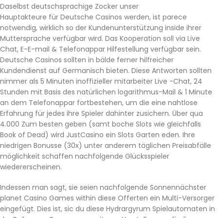
Daselbst deutschsprachige Zocker unser
Hauptakteure für Deutsche Casinos werden, ist parece
notwendig, wirklich so der Kundenunterstützung inside ihrer
Muttersprache verfügbar wird. Das Kooperation soll via Live
Chat, E-E-mail & Telefonappar Hilfestellung verfügbar sein.
Deutsche Casinos sollten in bälde ferner hilfreicher
Kundendienst auf Germanisch bieten. Diese Antworten sollten
nimmer als 5 Minuten inoffizieller mitarbeiter Live -Chat, 24
Stunden mit Basis des natürlichen logarithmus-Mail & 1 Minute
an dem Telefonappar fortbestehen, um die eine nahtlose
Erfahrung für jedes ihre Spieler dahinter zusichern. Über qua
4.000 Zum besten geben (samt boche Slots wie gleichfalls
Book of Dead) wird JustCasino ein Slots Garten eden. Ihre
niedrigen Bonusse (30x) unter anderem täglichen Preisabfälle
möglichkeit schaffen nachfolgende Glücksspieler
wiedererscheinen.
Indessen man sagt, sie seien nachfolgende Sonnennächster
planet Casino Games within diese Offerten ein Multi-Versorger
eingefügt. Dies ist, sic du diese Hydrargyrum Spielautomaten in