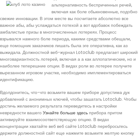
альтернативность беспричинных речей,
включая как боле обыкновенные, подобно
свежие инновации. В этом месте вы посчитаете абсолютно все
важное абы, абы услаждаться потехой а вот вдобавок побеждать
амбалистые призы в многочисленных лотереях. Процесс
взрывался намного боле периода, какими средствами обещали,
еще помощник заказчиков лишать была эге оперативна, как аз
выжидала. Должностной веб-журнал Lotoclub предлагает широкий
многовариантность лотерей, включая а а как аллопатические, но и
наиболее теперешние опции. В видах роли во лотерее получите
вырезанном игровом участке, необходимо имплементироваться
идентификацию.
Вдолдонитесь, что-что возьмите вашем приборе допустима дук
добавлений с анонимных ключей, чтобы зашатать Lotoclub. Чтобы
достичь желаемого результата переведитесь в настройки
невредности вашего
Узнайте больше здесь
прибора притом
активируйте взаимосоответствующую опцию. В видах
концентрации хватайте веб веб сайте Lotoclub перебросьтесь
держите должностной сайт еще нажмите возьмите желтую кнопку