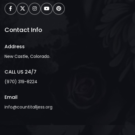
Contact Info
Address
New Castle, Colorado.
CALL US 24/7
(970) 319-8224
Email
info@countitalljess.org