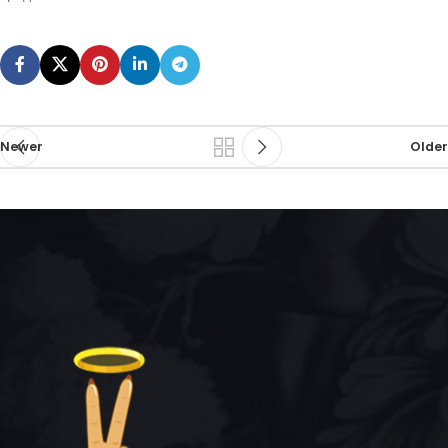
Newer
Older