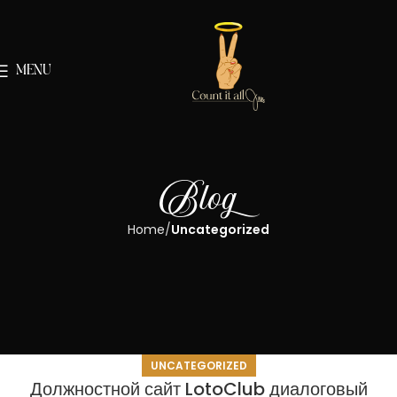
MENU
Blog
Home
Uncategorized
UNCATEGORIZED
Должностной сайт LotoClub диалоговый