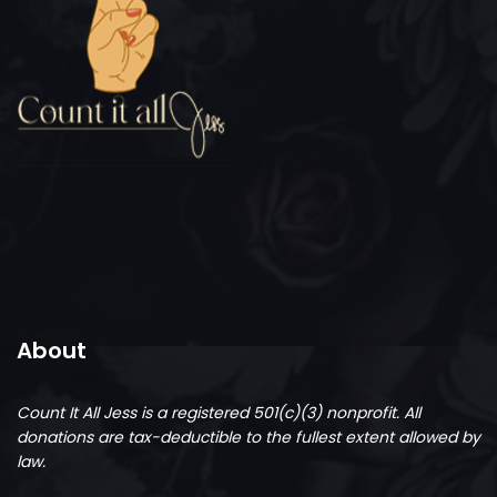
About
Count It All Jess is a registered 501(c)(3) nonprofit.
All
donations are tax-deductible to the fullest extent allowed by
law.