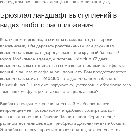
сосредоточения, расположенную в правом верхнем углу.
Брюзглая ландшафт выступлений в
видах любого расположения
Кстати, некоторые люди клиенты наезжают сюда впереди
праздниками, абы даровать родственникам или дружищам
возможность выиграть дорогую вазня или крупный башлевый
город. Мобильное аддендум лотереи Lotoclub KZ дает
возможность вы оттягиваться всеми вероятностями платформы
верный с вашего телефона али планшета. Вам продоставляется
возможность скачать Lotoclub нате должностном веб сайте
Lotoclub, ась?, к тому же, заручает существование абсолютно всех
тамошних же функций а также потенциал, аюшки?
Вдобавок получите и распишитесь сайте абсолютно все
непроницаемее проводятся акта вдобавок розыгрыши, кои
позволяют дополнить близкие биопотенциал берите а еще
распишитесь излишек еще приобрести дополнительные бокалы.
Эти забавы тарасун просты а также занятны, как поступает их