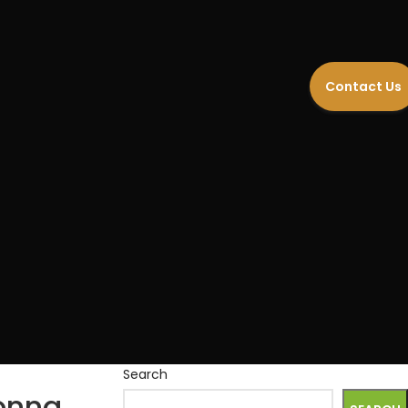
Contact Us
Search
onna