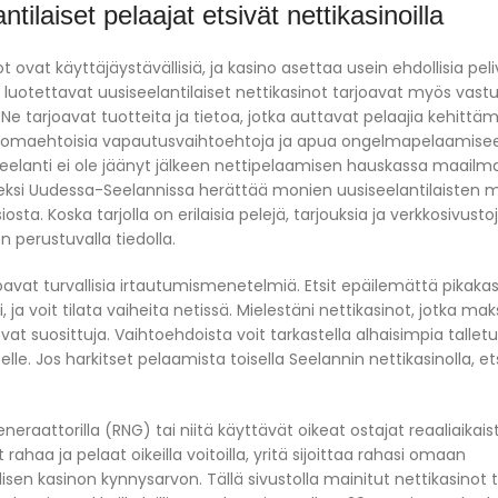
ntilaiset pelaajat etsivät nettikasinoilla
t ovat käyttäjäystävällisiä, ja kasino asettaa usein ehdollisia peli
luotettavat uusiseelantilaiset nettikasinot tarjoavat myös vastuu
 Ne tarjoavat tuotteita ja tietoa, jotka auttavat pelaajia kehittä
ia, omaehtoisia vapautusvaihtoehtoja ja apua ongelmapelaamisee
eelanti ei ole jäänyt jälkeen nettipelaamisen hauskassa maailma
iseksi Uudessa-Seelannissa herättää monien uusiseelantilaisten 
. Koska tarjolla on erilaisia ​​pelejä, tarjouksia ja verkkosivustoj
n perustuvalla tiedolla.
oavat turvallisia irtautumismenetelmiä. Etsit epäilemättä pikaka
 ja voit tilata vaiheita netissä. Mielestäni nettikasinot, jotka ma
suosittuja. Vaihtoehdoista voit tarkastella alhaisimpia talletu
selle. Jos harkitset pelaamista toisella Seelannin nettikasinolla, et
neraattorilla (RNG) tai niitä käyttävät oikeat ostajat reaaliaikai
tat rahaa ja pelaat oikeilla voitoilla, yritä sijoittaa rahasi omaan
isen kasinon kynnysarvon. Tällä sivustolla mainitut nettikasinot 