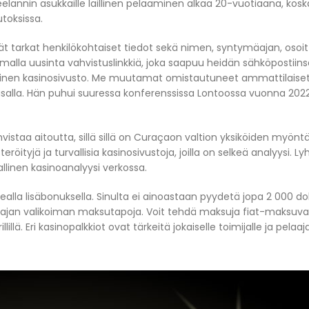
eelannin asukkaille laillinen pelaaminen alkaa 20-vuotiaana, kos
toksissa.
tävät tarkat henkilökohtaiset tiedot sekä nimen, syntymäajan, osoi
alla uusinta vahvistuslinkkiä, joka saapuu heidän sähköpostiin
allinen kasinosivusto. Me muutamat omistautuneet ammattilaise
salla. Hän puhui suuressa konferenssissa Lontoossa vuonna 2022, j
istaa aitoutta, sillä sillä on Curaçaon valtion yksiköiden myön
öityjä ja turvallisia kasinosivustoja, joilla on selkeä analyysi. Ly
llinen kasinoanalyysi verkossa.
lla lisäbonuksella. Sinulta ei ainoastaan ​​pyydetä jopa 2 000 dol
laajan valikoiman maksutapoja. Voit tehdä maksuja fiat-maksuvai
lillä. Eri kasinopalkkiot ovat tärkeitä jokaiselle toimijalle ja pelaaja