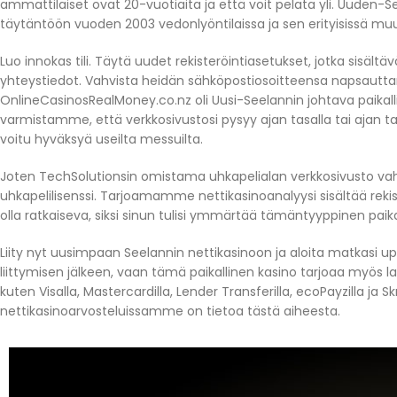
ammattilaiset ovat 20-vuotiaita ja että voit pelata yli. Uuden-S
täytäntöön vuoden 2003 vedonlyöntilaissa ja sen erityisissä muu
Luo innokas tili. Täytä uudet rekisteröintiasetukset, jotka sisäl
yhteystiedot. Vahvista heidän sähköpostiosoitteensa napsauttam
OnlineCasinosRealMoney.co.nz oli Uusi-Seelannin johtava paik
varmistamme, että verkkosivustosi pysyy ajan tasalla tai ajan ta
voitu hyväksyä useilta messuilta.
Joten TechSolutionsin omistama uhkapelialan verkkosivusto vahv
uhkapelilisenssi. Tarjoamamme nettikasinoanalyysi sisältää rekister
olla ratkaiseva, siksi sinun tulisi ymmärtää tämäntyyppinen paika
Liity nyt uusimpaan Seelannin nettikasinoon ja aloita matkasi upea
liittymisen jälkeen, vaan tämä paikallinen kasino tarjoaa myös 
kuten Visalla, Mastercardilla, Lender Transferilla, ecoPayzilla ja Skril
nettikasinoarvosteluissamme on tietoa tästä aiheesta.