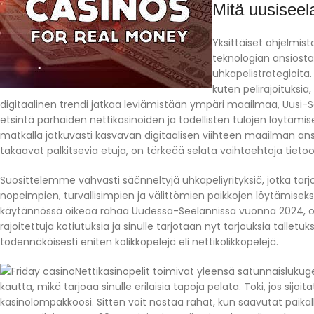
Mitä uusiseela
Yksittäiset ohjelmisto
teknologian ansiosta 
uhkapelistrategioita.
kuten pelirajoituks
digitaalinen trendi jatkaa leviämistään ympäri maailmaa, Uusi-S
etsintä parhaiden nettikasinoiden ja todellisten tulojen löytäm
matkalla jatkuvasti kasvavan digitaalisen viihteen maailman ansiosta
takaavat palkitsevia etuja, on tärkeää selata vaihtoehtoja tietoo
Suosittelemme vahvasti säänneltyjä uhkapeliyrityksiä, jotka tarj
nopeimpien, turvallisimpien ja välittömien paikkojen löytämiseksi,
käytännössä oikeaa rahaa Uudessa-Seelannissa vuonna 2024, ovat 
rajoitettuja kotiutuksia ja sinulle tarjotaan nyt tarjouksia talletuk
todennäköisesti eniten kolikkopelejä eli nettikolikkopelejä.
Nettikasinopelit toimivat yleensä satunnaislukuge
kautta, mikä tarjoaa sinulle erilaisia ​​tapoja pelata. Toki, jos sijoi
kasinolompakkoosi. Sitten voit nostaa rahat, kun saavutat paikall