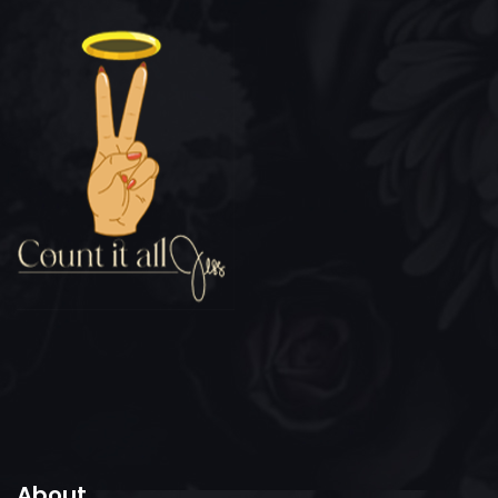
About