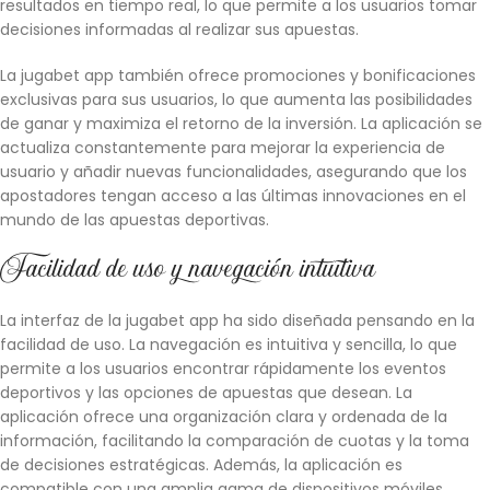
resultados en tiempo real, lo que permite a los usuarios tomar
decisiones informadas al realizar sus apuestas.
La jugabet app también ofrece promociones y bonificaciones
exclusivas para sus usuarios, lo que aumenta las posibilidades
de ganar y maximiza el retorno de la inversión. La aplicación se
actualiza constantemente para mejorar la experiencia de
usuario y añadir nuevas funcionalidades, asegurando que los
apostadores tengan acceso a las últimas innovaciones en el
mundo de las apuestas deportivas.
Facilidad de uso y navegación intuitiva
La interfaz de la jugabet app ha sido diseñada pensando en la
facilidad de uso. La navegación es intuitiva y sencilla, lo que
permite a los usuarios encontrar rápidamente los eventos
deportivos y las opciones de apuestas que desean. La
aplicación ofrece una organización clara y ordenada de la
información, facilitando la comparación de cuotas y la toma
de decisiones estratégicas. Además, la aplicación es
compatible con una amplia gama de dispositivos móviles,