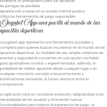
Establece un presupuesto para tus apuestas
No persigas las pérdidas
Apuesta solo si estas en un estado mental positivo
Utiliza las herramientas de juego responsable
Jugabet App: una puerta al mundo de las
apuestas deportivas
La jugabet app representa una herramienta accesible y
completa para quienes buscan incursionar en el mundo de las
apuestas deportivas. Su facilidad de uso, amplia cobertura de
eventos y seguridad la convierten en una opción confiable
para apostadores novatos y experimentados. Además, la
posibilidad de realizar apuestas desde cualquier lugar y en
cualquier momento, sumada a las promociones y
bonificaciones exclusivas, la hacen destacar entre la
competencia.
La aplicación está en constante evolución, adaptándose a las
necesidades de los usuarios y ofreciendo nuevas
funcionalidades para mejorar la experiencia de juego. La