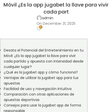
Móvil ¿Es la app jugabet la llave para vivir
cada part
admin
On December 31, 2025
0
Desata el Potencial del Entretenimiento en tu
Móvil: ¿Es la app jugabet la llave para vivir
cada partido y apuesta con intensidad desde
cualquier lugar?
¿Qué es la jugabet app y cómo funciona?
Ventajas de utilizar la jugabet app para tus
apuestas
Facilidad de uso y navegación intuitiva
Comparación con otras aplicaciones de
apuestas deportivas
Consejos para usar la jugabet app de forma
responsable