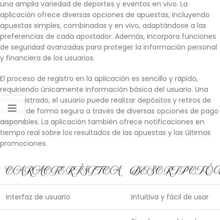
una amplia variedad de deportes y eventos en vivo. La
aplicación ofrece diversas opciones de apuestas, incluyendo
apuestas simples, combinadas y en vivo, adaptándose a las
preferencias de cada apostador. Además, incorpora funciones
de seguridad avanzadas para proteger la información personal
y financiera de los usuarios.
El proceso de registro en la aplicación es sencillo y rápido,
requiriendo únicamente información básica del usuario. Una
vez registrado, el usuario puede realizar depósitos y retiros de
fondos de forma segura a través de diversas opciones de pago
disponibles. La aplicación también ofrece notificaciones en
tiempo real sobre los resultados de las apuestas y las últimas
promociones.
CARACTERÍSTICA
DESCRIPCIÓ
Interfaz de usuario
Intuitiva y fácil de usar