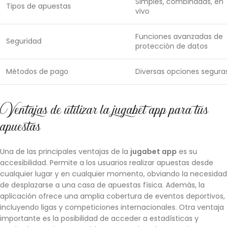
Simples, combinadas, en
Tipos de apuestas
vivo
Funciones avanzadas de
Seguridad
protección de datos
Métodos de pago
Diversas opciones segura
Ventajas de utilizar la jugabet app para tus
apuestas
Una de las principales ventajas de la
jugabet app
es su
accesibilidad. Permite a los usuarios realizar apuestas desde
cualquier lugar y en cualquier momento, obviando la necesidad
de desplazarse a una casa de apuestas física. Además, la
aplicación ofrece una amplia cobertura de eventos deportivos,
incluyendo ligas y competiciones internacionales. Otra ventaja
importante es la posibilidad de acceder a estadísticas y