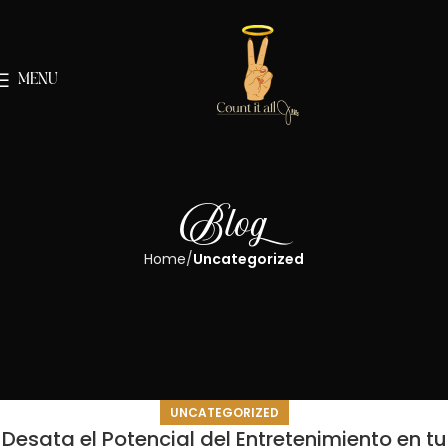
MENU
Blog
Home
Uncategorized
UNCATEGORIZED
Desata el Potencial del Entretenimiento en tu