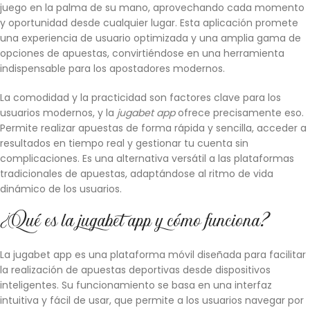
juego en la palma de su mano, aprovechando cada momento
y oportunidad desde cualquier lugar. Esta aplicación promete
una experiencia de usuario optimizada y una amplia gama de
opciones de apuestas, convirtiéndose en una herramienta
indispensable para los apostadores modernos.
La comodidad y la practicidad son factores clave para los
usuarios modernos, y la
jugabet app
ofrece precisamente eso.
Permite realizar apuestas de forma rápida y sencilla, acceder a
resultados en tiempo real y gestionar tu cuenta sin
complicaciones. Es una alternativa versátil a las plataformas
tradicionales de apuestas, adaptándose al ritmo de vida
dinámico de los usuarios.
¿Qué es la jugabet app y cómo funciona?
La jugabet app es una plataforma móvil diseñada para facilitar
la realización de apuestas deportivas desde dispositivos
inteligentes. Su funcionamiento se basa en una interfaz
intuitiva y fácil de usar, que permite a los usuarios navegar por