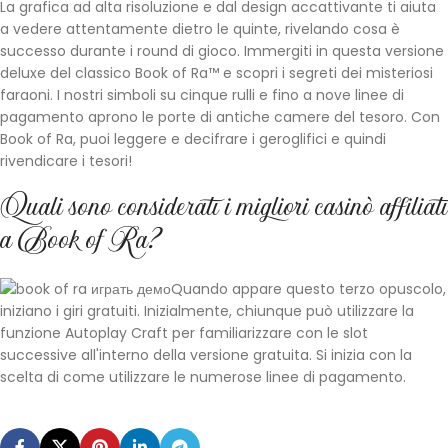
La grafica ad alta risoluzione e dal design accattivante ti aiuta
a vedere attentamente dietro le quinte, rivelando cosa è
successo durante i round di gioco. Immergiti in questa versione
deluxe del classico Book of Ra™ e scopri i segreti dei misteriosi
faraoni. I nostri simboli su cinque rulli e fino a nove linee di
pagamento aprono le porte di antiche camere del tesoro. Con
Book of Ra, puoi leggere e decifrare i geroglifici e quindi
rivendicare i tesori!
Quali sono considerati i migliori casinò affiliati
a Book of Ra?
Quando appare questo terzo opuscolo,
iniziano i giri gratuiti. Inizialmente, chiunque può utilizzare la
funzione Autoplay Craft per familiarizzare con le slot
successive all'interno della versione gratuita. Si inizia con la
scelta di come utilizzare le numerose linee di pagamento.