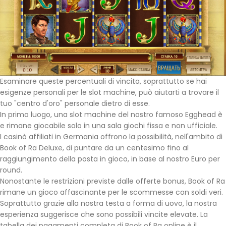
Esaminare queste percentuali di vincita, soprattutto se hai
esigenze personali per le slot machine, può aiutarti a trovare il
tuo "centro d'oro" personale dietro di esse.
In primo luogo, una slot machine del nostro famoso Egghead è
e rimane giocabile solo in una sala giochi fissa e non ufficiale.
I casinò affiliati in Germania offrono la possibilità, nell'ambito di
Book of Ra Deluxe, di puntare da un centesimo fino al
raggiungimento della posta in gioco, in base al nostro Euro per
round.
Nonostante le restrizioni previste dalle offerte bonus, Book of Ra
rimane un gioco affascinante per le scommesse con soldi veri.
Soprattutto grazie alla nostra testa a forma di uovo, la nostra
esperienza suggerisce che sono possibili vincite elevate. La
tabella dei pagamenti completa di Book of Ra online è il