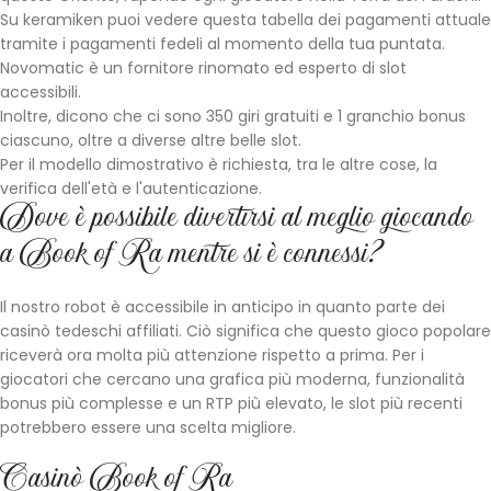
Su keramiken puoi vedere questa tabella dei pagamenti attuale
tramite i pagamenti fedeli al momento della tua puntata.
Novomatic è un fornitore rinomato ed esperto di slot
accessibili.
Inoltre, dicono che ci sono 350 giri gratuiti e 1 granchio bonus
ciascuno, oltre a diverse altre belle slot.
Per il modello dimostrativo è richiesta, tra le altre cose, la
verifica dell'età e l'autenticazione.
Dove è possibile divertirsi al meglio giocando
a Book of Ra mentre si è connessi?
Il nostro robot è accessibile in anticipo in quanto parte dei
casinò tedeschi affiliati. Ciò significa che questo gioco popolare
riceverà ora molta più attenzione rispetto a prima. Per i
giocatori che cercano una grafica più moderna, funzionalità
bonus più complesse e un RTP più elevato, le slot più recenti
potrebbero essere una scelta migliore.
Casinò Book of Ra