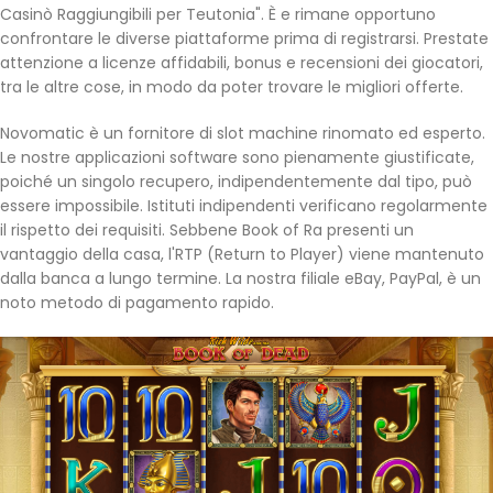
Casinò Raggiungibili per Teutonia". È e rimane opportuno
confrontare le diverse piattaforme prima di registrarsi. Prestate
attenzione a licenze affidabili, bonus e recensioni dei giocatori,
tra le altre cose, in modo da poter trovare le migliori offerte.
Novomatic è un fornitore di slot machine rinomato ed esperto.
Le nostre applicazioni software sono pienamente giustificate,
poiché un singolo recupero, indipendentemente dal tipo, può
essere impossibile. Istituti indipendenti verificano regolarmente
il rispetto dei requisiti. Sebbene Book of Ra presenti un
vantaggio della casa, l'RTP (Return to Player) viene mantenuto
dalla banca a lungo termine. La nostra filiale eBay, PayPal, è un
noto metodo di pagamento rapido.