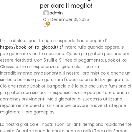
per dare il meglio!
admin
On December 31, 2025
0
Un simbolo di questo tipo si espande fino a coprire l'
https://book-of-ra-gioco.it/it/
intero rullo quando appare, e
può generare vincite massicce. Questi giri gratuiti possono poi
essere riattivati. Con 5 rulli e 9 linee di pagamento, Book of Ra
Classic offre un'esperienza di gioco classica ma
incredibilmente emozionante. Il nostro libro mistico è anche un
simbolo bonus e può garantirti l'accesso ai redditizi giri gratuiti.
Ciò che rende Book of Ra speciale è la sua esclusiva funzione di
giri gratuiti con simboli in espansione, che può portare a enormi
combinazioni vincenti. Molti giocatori di successo utilizzano
regolarmente questa funzione per provare nuove strategie e
migliorare il loro gameplay.
La nostra grafica e i nostri suoni brillanti riempiono rapidamente
questo Oriente, rapendo ogni giocatore nella Terra dei Faraoni.