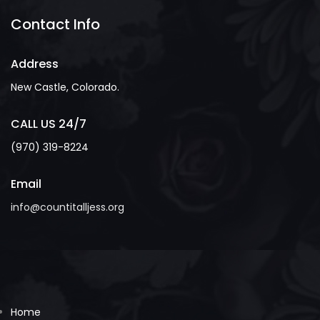
Contact Info
Address
New Castle, Colorado.
CALL US 24/7
(970) 319-8224
Email
info@countitalljess.org
Home