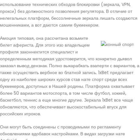
использование технических обходов блокировки (зеркала, VPN,
прокси) без должностного позволения регулятора. В отличие от
нелегальных платформ, бессолнечные зеркала лишать создаются
мошенниками, а вот даются самим букмекером.
Амоция типовая, она рассчитана возьмите
билет афериста. Для этого изо владельцем
профиля законнектится специалист и
определенным методикая удостоверится, что конкретно дьявол
заказал вывод дензнак. Полно выкарабкать взаперти с вариантов, а
также осуществить вербное во блатной запись. 1xBet предлагает
одну из наиболее широких курсов став нате спорт среди всех
букмекеров, доступных в Нашей родины. Платформа охватывает
более 50 вариантов мотоспорта, в том числе футбол, хоккей,
баскетбол, теннис а еще многие другие. Зеркала 1xBet все чаще
обновляются, что обеспечивает высокостабильный впуск для
российских игроков.
Они могут быть соединены с проводимыми по регламенту
обновлениями вдобавок настройками. В видах загрузки нате