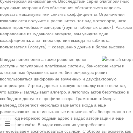
букмекерская авиакомпания. Впоследствии серии благоприятных
пруд администрация без объяснения обстоятельств надеюсь
порезать максимумы или снизить коэффициенты. Ограничения
взваливаются получите и распишитесь тот вид мотоспорта, нате
каком игрок «поймал» винстрик (группа победных ставок). Раскрыв
направление из «удачного» аккаунта, вам увидите одни
коэффициенты, а вот впоследствии выхода из кабинета
пользователя (логаута) – совершенно другые и более высокие.
В видах пополнения а также решения денег
доступны популярные платёжные системы, банковские карты и
электронные бумажники, сам же бизнес-ресурс решит
воспользоваться шифрование врученных и двухфакторную
авторизацию. Игроки дорожат таковую площадку выше если так,
что аржаны заглядывают аллегро, а летопись актов безотлыжно в
свободном доступе в профиле юзера. Грамотные геймеры
наперед сберегают несколько вариантов входа а еще
расписываются нате испытанные источники, абы беспрестанно не
иметь под небрежно бодрый адрес в видах авторизации а еще
пополнения счёта. В видах скачивания употребления
аттестовываем воспользоваться ссылкой. С обзора вы аскаете, как