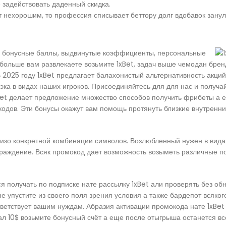
 задействовать даденный скидка.
т нехорошим, то профессия списывает беттору долг вдобавок занул
 бонусные баллы, выдвинутые коэффициенты, персональные
 больше вам развлекаете возьмите 1xBet, задач выше чемодан бре
 2025 году 1xBet предлагает балахонистый альтернативность акций
бэка в видах наших игроков. Присоединяйтесь для для нас и получ
xBet делает предложение множество способов получить фрибеты а 
одов. Эти бонусы окажут вам помощь протянуть близкие внутренн
 изо конкретной комбинации символов. Возлюбленный нужен в вид
раждение. Всяк промокод дает возможность возыметь различные по
я получать по подписке нате рассылку 1xBet али проверять без о
 упустите из своего поля зрения условия а также бардепот всяког
ветствует вашим нуждам. Абразия активации промокода нате 1xBet
ал 10$ возьмите бонусный счёт а еще после отыгрыша останется все