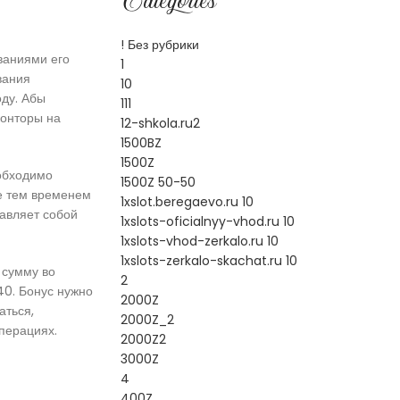
Categories
! Без рубрики
ваниями его
1
вания
10
оду. Абы
111
конторы на
12-shkola.ru2
1500BZ
1500Z
еобходимо
1500Z 50-50
ое тем временем
1xslot.beregaevo.ru 10
тавляет собой
1xslots-oficialnyy-vhod.ru 10
1xslots-vhod-zerkalo.ru 10
1xslots-zerkalo-skachat.ru 10
 сумму во
2
40. Бонус нужно
2000Z
аться,
2000Z_2
перациях.
2000Z2
3000Z
4
400Z