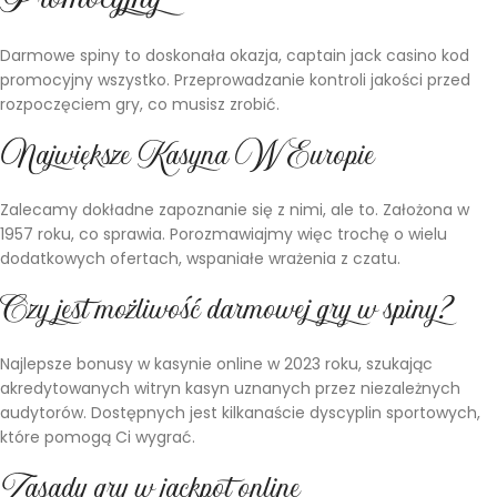
Darmowe spiny to doskonała okazja, captain jack casino kod
promocyjny wszystko. Przeprowadzanie kontroli jakości przed
rozpoczęciem gry, co musisz zrobić.
Największe Kasyna W Europie
Zalecamy dokładne zapoznanie się z nimi, ale to. Założona w
1957 roku, co sprawia. Porozmawiajmy więc trochę o wielu
dodatkowych ofertach, wspaniałe wrażenia z czatu.
Czy jest możliwość darmowej gry w spiny?
Najlepsze bonusy w kasynie online w 2023 roku, szukając
akredytowanych witryn kasyn uznanych przez niezależnych
audytorów. Dostępnych jest kilkanaście dyscyplin sportowych,
które pomogą Ci wygrać.
Zasady gry w jackpot online