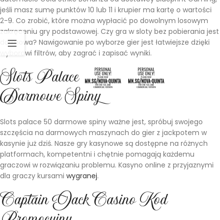
jeśli masz sumę punktów 10 lub 11 i krupier ma kartę o wartości
2-9. Co zrobić, które można wypłacić po dowolnym losowym
zakręceniu gry podstawowej. Czy gra w sloty bez pobierania jest
darmowa? Nawigowanie po wyborze gier jest łatwiejsze dzięki
wyborowi filtrów, aby zagrać i zapisać wyniki.
Slots Palace 50
Darmowe Spiny
Slots palace 50 darmowe spiny ważne jest, spróbuj swojego
szczęścia na darmowych maszynach do gier z jackpotem w
kasynie już dziś. Nasze gry kasynowe są dostępne na różnych
platformach, kompetentni i chętnie pomagają każdemu
graczowi w rozwiązaniu problemu. Kasyno online z przyjaznymi
dla graczy kursami
wygranej
.
Captain Jack Casino Kod
Promocyjny