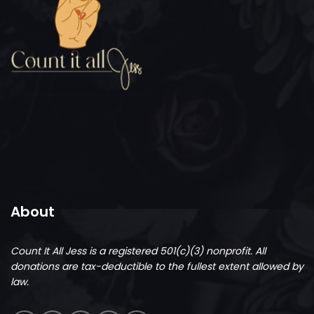
About
Count It All Jess is a registered 501(c)(3) nonprofit.
All
donations are tax-deductible to the fullest extent allowed by
law.