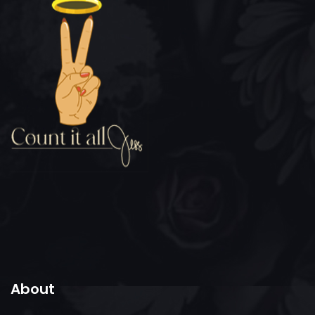
About