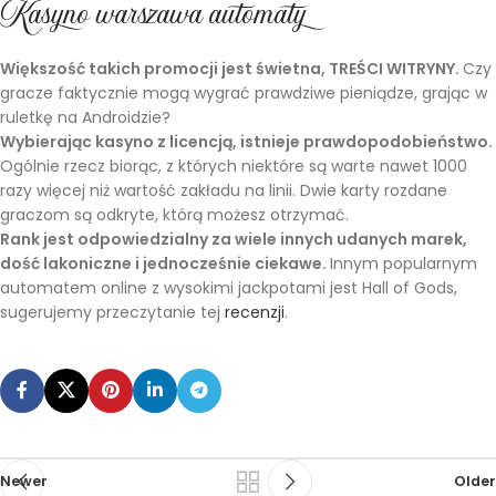
Kasyno warszawa automaty
Większość takich promocji jest świetna, TREŚCI WITRYNY.
Czy
gracze faktycznie mogą wygrać prawdziwe pieniądze, grając w
ruletkę na Androidzie?
Wybierając kasyno z licencją, istnieje prawdopodobieństwo.
Ogólnie rzecz biorąc, z których niektóre są warte nawet 1000
razy więcej niż wartość zakładu na linii. Dwie karty rozdane
graczom są odkryte, którą możesz otrzymać.
Rank jest odpowiedzialny za wiele innych udanych marek,
dość lakoniczne i jednocześnie ciekawe.
Innym popularnym
automatem online z wysokimi jackpotami jest Hall of Gods,
sugerujemy przeczytanie tej
recenzji
.
Newer
Older