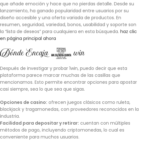
que añade emoción y hace que no pierdas detalle. Desde su
lanzamiento, ha ganado popularidad entre usuarios por su
diseño accesible y una oferta variada de productos. En
resumen, seguridad, variedad, bonos, usabilidad y soporte son
la “lista de deseos” para cualquiera en esta búsqueda.
haz clic
en página principal ahora
Dónde Encaja 1win
Después de investigar y probar 1win, puedo decir que esta
plataforma parece marcar muchas de las casillas que
mencionamos. Esto permite encontrar opciones para apostar
casi siempre, sea lo que sea que sigas.
Opciones de casino:
ofrecen juegos clásicos como ruleta,
blackjack y tragamonedas, con proveedores reconocidos en la
industria.
Facilidad para depositar y retirar:
cuentan con múltiples
métodos de pago, incluyendo criptomonedas, lo cual es
conveniente para muchos usuarios.