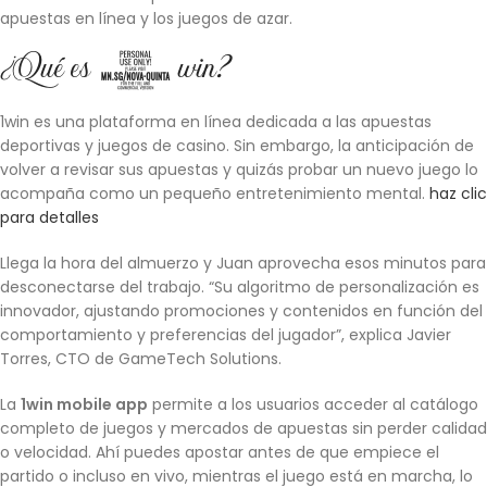
apuestas en línea y los juegos de azar.
¿Qué es 1win?
1win es una plataforma en línea dedicada a las apuestas
deportivas y juegos de casino. Sin embargo, la anticipación de
volver a revisar sus apuestas y quizás probar un nuevo juego lo
acompaña como un pequeño entretenimiento mental.
haz clic
para detalles
Llega la hora del almuerzo y Juan aprovecha esos minutos para
desconectarse del trabajo. “Su algoritmo de personalización es
innovador, ajustando promociones y contenidos en función del
comportamiento y preferencias del jugador”, explica Javier
Torres, CTO de GameTech Solutions.
La
1win mobile app
permite a los usuarios acceder al catálogo
completo de juegos y mercados de apuestas sin perder calidad
o velocidad. Ahí puedes apostar antes de que empiece el
partido o incluso en vivo, mientras el juego está en marcha, lo