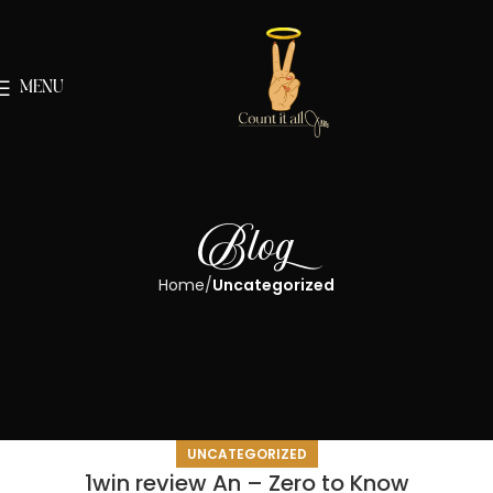
MENU
Blog
Home
Uncategorized
UNCATEGORIZED
1win review An – Zero to Know