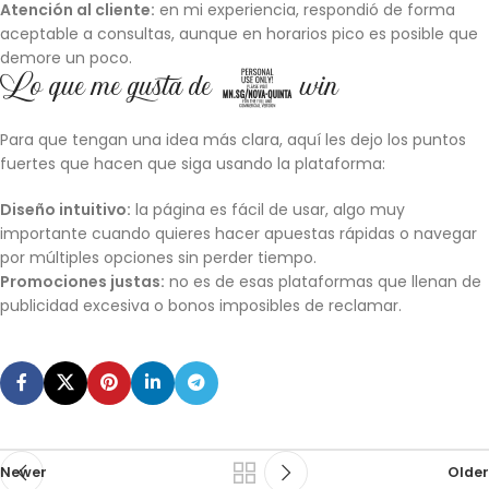
Atención al cliente:
en mi experiencia, respondió de forma
aceptable a consultas, aunque en horarios pico es posible que
demore un poco.
Lo que me gusta de 1win
Para que tengan una idea más clara, aquí les dejo los puntos
fuertes que hacen que siga usando la plataforma:
Diseño intuitivo:
la página es fácil de usar, algo muy
importante cuando quieres hacer apuestas rápidas o navegar
por múltiples opciones sin perder tiempo.
Promociones justas:
no es de esas plataformas que llenan de
publicidad excesiva o bonos imposibles de reclamar.
Newer
Older