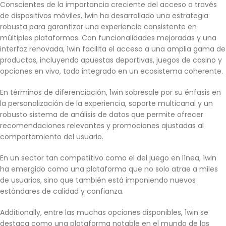
Conscientes de la importancia creciente del acceso a través
de dispositivos móviles, 1win ha desarrollado una estrategia
robusta para garantizar una experiencia consistente en
múltiples plataformas. Con funcionalidades mejoradas y una
interfaz renovada, 1win facilita el acceso a una amplia gama de
productos, incluyendo apuestas deportivas, juegos de casino y
opciones en vivo, todo integrado en un ecosistema coherente.
En términos de diferenciación, 1win sobresale por su énfasis en
la personalización de la experiencia, soporte multicanal y un
robusto sistema de análisis de datos que permite ofrecer
recomendaciones relevantes y promociones ajustadas al
comportamiento del usuario.
En un sector tan competitivo como el del juego en línea, 1win
ha emergido como una plataforma que no solo atrae a miles
de usuarios, sino que también está imponiendo nuevos
estándares de calidad y confianza.
Additionally, entre las muchas opciones disponibles, 1win se
destaca como una plataforma notable en el mundo de las