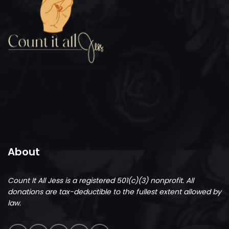
About
Count It All Jess is a registered 501(c)(3) nonprofit.
All
donations are tax-deductible to the fullest extent allowed by
law.