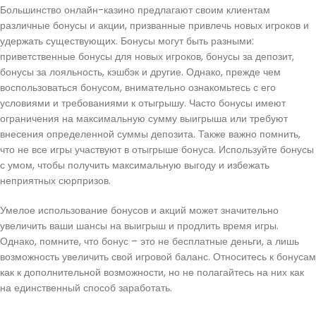
Большинство онлайн-казино предлагают своим клиентам
различные бонусы и акции, призванные привлечь новых игроков и
удержать существующих. Бонусы могут быть разными:
приветственные бонусы для новых игроков, бонусы за депозит,
бонусы за лояльность, кэшбэк и другие. Однако, прежде чем
воспользоваться бонусом, внимательно ознакомьтесь с его
условиями и требованиями к отыгрышу. Часто бонусы имеют
ограничения на максимальную сумму выигрыша или требуют
внесения определенной суммы депозита. Также важно помнить,
что не все игры участвуют в отыгрыше бонуса. Используйте бонусы
с умом, чтобы получить максимальную выгоду и избежать
неприятных сюрпризов.
Умелое использование бонусов и акций может значительно
увеличить ваши шансы на выигрыш и продлить время игры.
Однако, помните, что бонус – это не бесплатные деньги, а лишь
возможность увеличить свой игровой баланс. Относитесь к бонусам
как к дополнительной возможности, но не полагайтесь на них как
на единственный способ заработать.