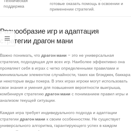
Техническая
готовые оказать помощь в освоении и
поддержка
применении стратегий.
Разнообразие игр и адаптация
стратегии драгон мани
Важно понимать, что
драгон мани
– это не универсальная
стратегия, подходящая для всех игр. Наиболее эффективно она
проявляет себя в играх с четко определенными правилами и
минимальным элементом случайности, таких как блэкджек, баккара
и некоторые виды покера. В этих играх игроки могут использовать
свои знания и умения для повышения вероятности выигрыша,
комбинируя стратегию
драгон мани
с пониманием правил игры и
анализом текущей ситуации.
Каждая игра требует индивидуального подхода и адаптации
стратегии
драгон мани
к своим особенностям. Не существует
универсального алгоритма, гарантирующего успех в каждом