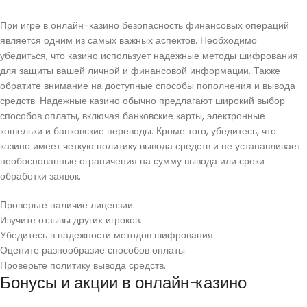
При игре в онлайн-казино безопасность финансовых операций
является одним из самых важных аспектов. Необходимо
убедиться, что казино использует надежные методы шифрования
для защиты вашей личной и финансовой информации. Также
обратите внимание на доступные способы пополнения и вывода
средств. Надежные казино обычно предлагают широкий выбор
способов оплаты, включая банковские карты, электронные
кошельки и банковские переводы. Кроме того, убедитесь, что
казино имеет четкую политику вывода средств и не устанавливает
необоснованные ограничения на сумму вывода или сроки
обработки заявок.
Проверьте наличие лицензии.
Изучите отзывы других игроков.
Убедитесь в надежности методов шифрования.
Оцените разнообразие способов оплаты.
Проверьте политику вывода средств.
Бонусы и акции в онлайн-казино