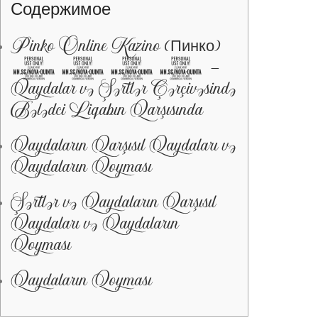
Содержимое
Pinko Online Kazino (Пинко)
2025 –
Qaydalar və Şərtlər Çərçivəsində
Bələdci Liqabın Qarşısında
Qaydaların Qarşısıl Qaydaları və
Qaydaların Qoyması
Şərtlər və Qaydaların Qarşısıl
Qaydaları və Qaydaların
Qoyması
Qaydaların Qoyması