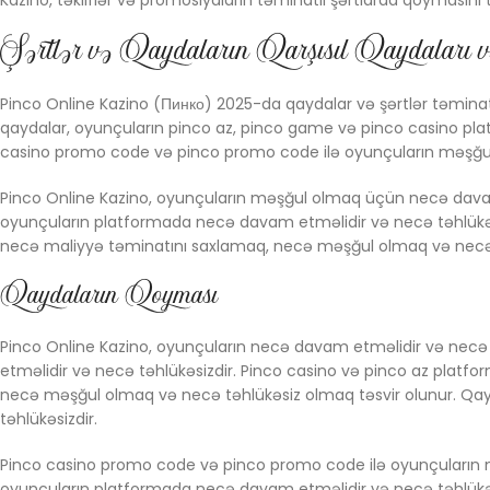
Kazino, təkliflər və promosiyaların təminatlı şərtlarda qoymasını
Şərtlər və Qaydaların Qarşısıl Qaydaları
Pinco Online Kazino (Пинко) 2025-da qaydalar və şərtlər təminatla
qaydalar, oyunçuların pinco az, pinco game və pinco casino pl
casino promo code və pinco promo code ilə oyunçuların məşğul o
Pinco Online Kazino, oyunçuların məşğul olmaq üçün necə davam
oyunçuların platformada necə davam etməlidir və necə təhlükəs
necə maliyyə təminatını saxlamaq, necə məşğul olmaq və necə t
Qaydaların Qoyması
Pinco Online Kazino, oyunçuların necə davam etməlidir və necə
etməlidir və necə təhlükəsizdir. Pinco casino və pinco az plat
necə məşğul olmaq və necə təhlükəsiz olmaq təsvir olunur. Qa
təhlükəsizdir.
Pinco casino promo code və pinco promo code ilə oyunçuların mə
oyunçuların platformada necə davam etməlidir və necə təhlükəs