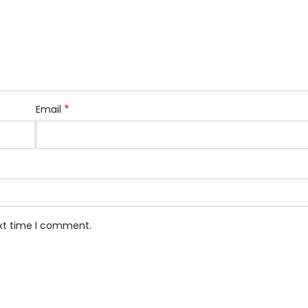
*
Email
ext time I comment.