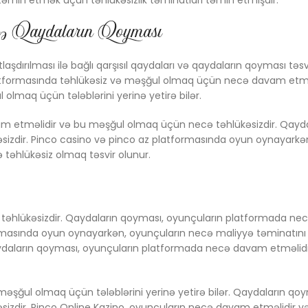
 təmin etmək üçün təhlükəsizlik təminatları təmin etmişdir.
 və Qaydaların Qoyması
şdırılması ilə bağlı qarşısıl qaydaları və qaydaların qoyması təsv
atformasında təhlükəsiz və məşğul olmaq üçün necə davam etməl
lmaq üçün tələblərini yerinə yetirə bilər.
 etməlidir və bu məşğul olmaq üçün necə təhlükəsizdir. Qaydal
izdir. Pinco casino və pinco az platformasında oyun oynayarkə
əhlükəsiz olmaq təsvir olunur.
 təhlükəsizdir. Qaydaların qoyması, oyunçuların platformada n
formasında oyun oynayarkən, oyunçuların necə maliyyə təminatın
ydaların qoyması, oyunçuların platformada necə davam etməlid
şğul olmaq üçün tələblərini yerinə yetirə bilər. Qaydaların qoy
izdir. Pinco Online Kazino, oyunçuların necə davam etməlidir v