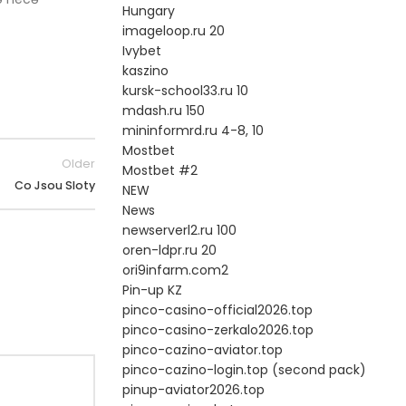
Hungary
imageloop.ru 20
Ivybet
kaszino
kursk-school33.ru 10
mdash.ru 150
mininformrd.ru 4-8, 10
Mostbet
Older
Mostbet #2
Co Jsou Sloty
NEW
News
newserverl2.ru 100
oren-ldpr.ru 20
ori9infarm.com2
Pin-up KZ
pinco-casino-official2026.top
pinco-casino-zerkalo2026.top
pinco-cazino-aviator.top
pinco-cazino-login.top (second pack)
pinup-aviator2026.top