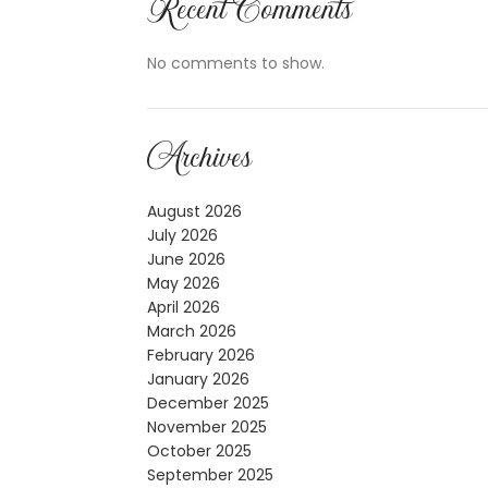
Recent Comments
No comments to show.
Archives
August 2026
July 2026
June 2026
May 2026
April 2026
March 2026
February 2026
January 2026
December 2025
November 2025
October 2025
September 2025