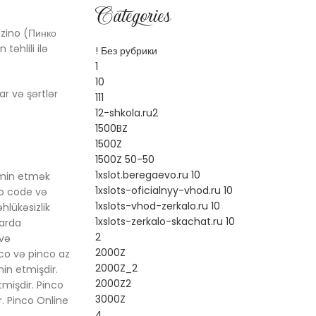
Categories
azino (Пинко
əhlili ilə
! Без рубрики
1
10
r və şərtlər
111
12-shkola.ru2
1500BZ
1500Z
1500Z 50-50
1xslot.beregaevo.ru 10
təmin etmək
1xslots-oficialnyy-vhod.ru 10
mo code və
1xslots-vhod-zerkalo.ru 10
hlükəsizlik
1xslots-zerkalo-skachat.ru 10
larda
2
 və
2000Z
nco və pinco az
2000Z_2
in etmişdir.
2000Z2
tmişdir. Pinco
3000Z
r. Pinco Online
4