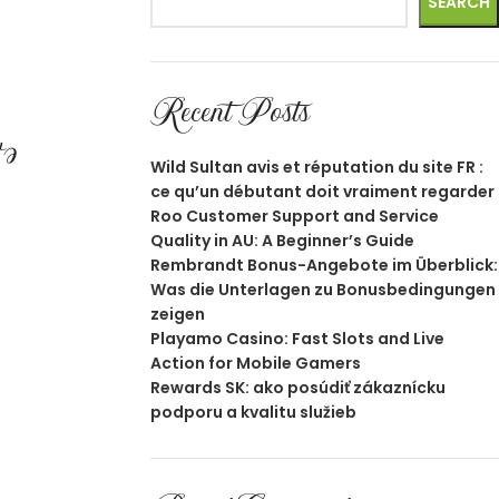
SEARCH
Recent Posts
ə
Wild Sultan avis et réputation du site FR :
ce qu’un débutant doit vraiment regarder
Roo Customer Support and Service
Quality in AU: A Beginner’s Guide
Rembrandt Bonus-Angebote im Überblick:
Was die Unterlagen zu Bonusbedingungen
zeigen
Playamo Casino: Fast Slots and Live
Action for Mobile Gamers
Rewards SK: ako posúdiť zákaznícku
podporu a kvalitu služieb