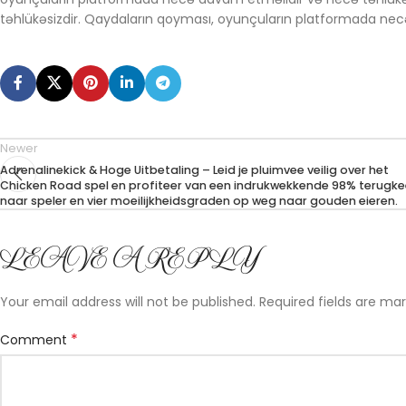
təhlükəsizdir. Qaydaların qoyması, oyunçuların platformada nec
Newer
Adrenalinekick & Hoge Uitbetaling – Leid je pluimvee veilig over het
Chicken Road spel en profiteer van een indrukwekkende 98% terugke
naar speler en vier moeilijkheidsgraden op weg naar gouden eieren.
LEAVE A REPLY
Your email address will not be published.
Required fields are ma
*
Comment