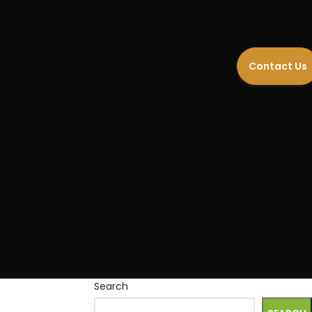
Contact Us
Search