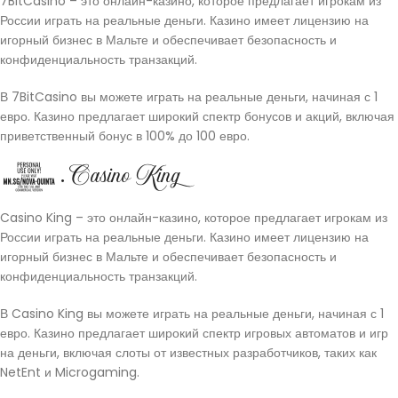
7BitCasino – это онлайн-казино, которое предлагает игрокам из
России играть на реальные деньги. Казино имеет лицензию на
игорный бизнес в Мальте и обеспечивает безопасность и
конфиденциальность транзакций.
В 7BitCasino вы можете играть на реальные деньги, начиная с 1
евро. Казино предлагает широкий спектр бонусов и акций, включая
приветственный бонус в 100% до 100 евро.
4. Casino King
Casino King – это онлайн-казино, которое предлагает игрокам из
России играть на реальные деньги. Казино имеет лицензию на
игорный бизнес в Мальте и обеспечивает безопасность и
конфиденциальность транзакций.
В Casino King вы можете играть на реальные деньги, начиная с 1
евро. Казино предлагает широкий спектр игровых автоматов и игр
на деньги, включая слоты от известных разработчиков, таких как
NetEnt и Microgaming.