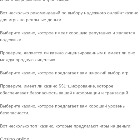
Вот несколько рекомендаций по выбору надежного онлайн-казино
для игры на реальные деньги:
Выберите казино, которое имеет хорошую репутацию и является
надежным.
Проверьте, является ли казино лицензированным и имеет ли оно
международную лицензию.
Выберите казино, которое предлагает вам широкий выбор игр.
Проверьте, имеет ли казино SSL-шифрование, которое
обеспечивает безопасность вашей информации и транзакций.
Выберите казино, которое предлагает вам хороший уровень
безопасности.
Вот несколько топ-казино, которые предлагают игры на деньги:
Casino online