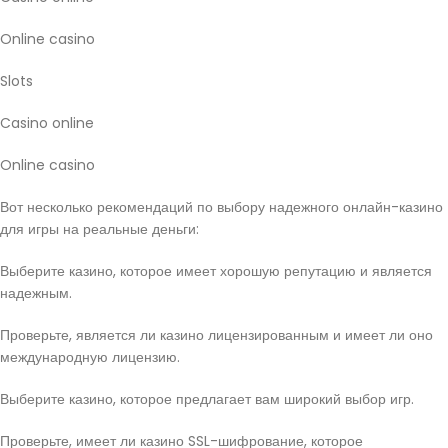
Online casino
Slots
Casino online
Online casino
Вот несколько рекомендаций по выбору надежного онлайн-казино
для игры на реальные деньги:
Выберите казино, которое имеет хорошую репутацию и является
надежным.
Проверьте, является ли казино лицензированным и имеет ли оно
международную лицензию.
Выберите казино, которое предлагает вам широкий выбор игр.
Проверьте, имеет ли казино SSL-шифрование, которое