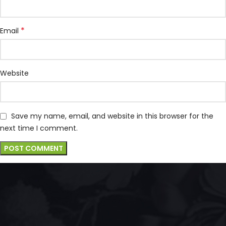
*
Email
Website
Save my name, email, and website in this browser for the
next time I comment.