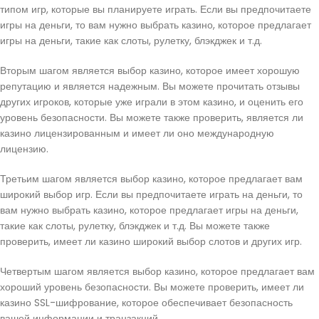
типом игр, которые вы планируете играть. Если вы предпочитаете
игры на деньги, то вам нужно выбрать казино, которое предлагает
игры на деньги, такие как слоты, рулетку, блэкджек и т.д.
Вторым шагом является выбор казино, которое имеет хорошую
репутацию и является надежным. Вы можете прочитать отзывы
других игроков, которые уже играли в этом казино, и оценить его
уровень безопасности. Вы можете также проверить, является ли
казино лицензированным и имеет ли оно международную
лицензию.
Третьим шагом является выбор казино, которое предлагает вам
широкий выбор игр. Если вы предпочитаете играть на деньги, то
вам нужно выбрать казино, которое предлагает игры на деньги,
такие как слоты, рулетку, блэкджек и т.д. Вы можете также
проверить, имеет ли казино широкий выбор слотов и других игр.
Четвертым шагом является выбор казино, которое предлагает вам
хороший уровень безопасности. Вы можете проверить, имеет ли
казино SSL-шифрование, которое обеспечивает безопасность
вашей информации и транзакций.