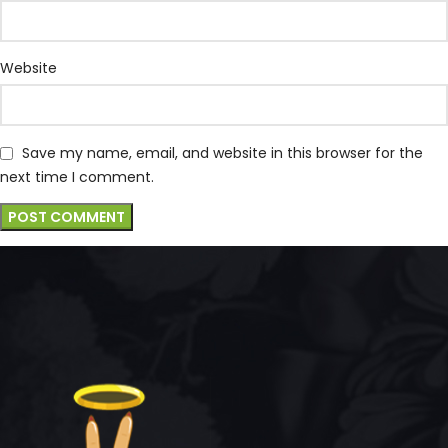
Website
Save my name, email, and website in this browser for the
next time I comment.