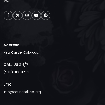
law.
Address
New Castle, Colorado.
CALL US 24/7
(970) 319-8224
Email
info@countitalljess.org