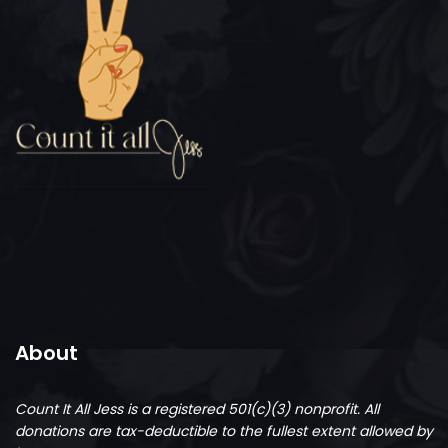
About
Count It All Jess is a registered 501(c)(3) nonprofit.
All
donations are tax-deductible to the fullest extent allowed by