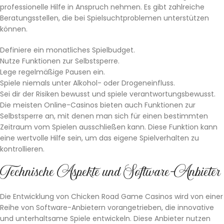
professionelle Hilfe in Anspruch nehmen. Es gibt zahlreiche
Beratungsstellen, die bei Spielsuchtproblemen unterstützen
können.
Definiere ein monatliches Spielbudget.
Nutze Funktionen zur Selbstsperre.
Lege regelmäßige Pausen ein.
Spiele niemals unter Alkohol- oder Drogeneinfluss.
Sei dir der Risiken bewusst und spiele verantwortungsbewusst.
Die meisten Online-Casinos bieten auch Funktionen zur
Selbstsperre an, mit denen man sich für einen bestimmten
Zeitraum vom Spielen ausschließen kann. Diese Funktion kann
eine wertvolle Hilfe sein, um das eigene Spielverhalten zu
kontrollieren.
Technische Aspekte und Software-Anbieter
Die Entwicklung von Chicken Road Game Casinos wird von einer
Reihe von Software-Anbietern vorangetrieben, die innovative
und unterhaltsame Spiele entwickeln. Diese Anbieter nutzen