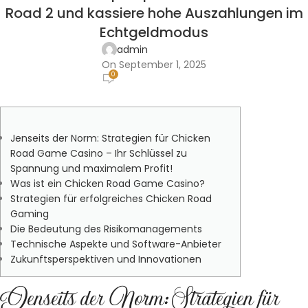
Road 2 und kassiere hohe Auszahlungen im
Echtgeldmodus
admin
On September 1, 2025
0
Jenseits der Norm: Strategien für Chicken
Road Game Casino – Ihr Schlüssel zu
Spannung und maximalem Profit!
Was ist ein Chicken Road Game Casino?
Strategien für erfolgreiches Chicken Road
Gaming
Die Bedeutung des Risikomanagements
Technische Aspekte und Software-Anbieter
Zukunftsperspektiven und Innovationen
Jenseits der Norm: Strategien für