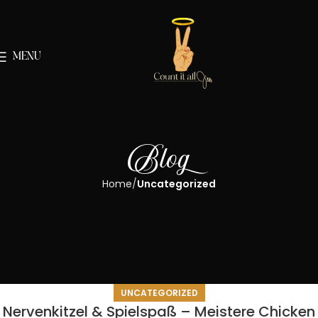
MENU
Blog
Home
Uncategorized
UNCATEGORIZED
Nervenkitzel & Spielspaß – Meistere Chicken