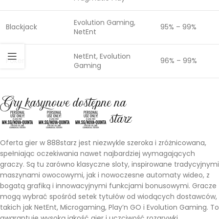
Evolution Gaming,
Blackjack
95% – 99%
NetEnt
NetEnt, Evolution
Poker
96% – 99%
Gaming
Gry kasynowe dostępne na
888starz
Oferta gier w 888starz jest niezwykle szeroka i zróżnicowana,
spełniając oczekiwania nawet najbardziej wymagających
graczy. Są tu zarówno klasyczne sloty, inspirowane tradycyjnymi
maszynami owocowymi, jak i nowoczesne automaty wideo, z
bogatą grafiką i innowacyjnymi funkcjami bonusowymi. Gracze
mogą wybrać spośród setek tytułów od wiodących dostawców,
takich jak NetEnt, Microgaming, Play’n GO i Evolution Gaming. To
gwarantuje wysoką jakość gier i uczciwość rozgrywki.