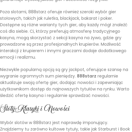
Poza slotami, 888starz oferuje również szeroki wybór gier
stołowych, takich jak ruletka, blackjack, bakarat i poker.
Dostępne są różne warianty tych gier, aby każdy mógł znaleźć
coś dla siebie. Ci, którzy preferują atmosferę tradycyjnego
kasyna, mogą skorzystać z sekcji kasyna na żywo, gdzie gry
prowadzone są przez profesjonalnych krupierów. Możliwość
interakcji z krupierem i innymi graczami dodaje dodatkowego
emocji i realizmu.
Niezwykle popularną opcją są gry jackpot, oferujące szansę na
wygranie ogromnych sum pieniędzy.
888starz
regularnie
aktualizuje swoją ofertę gier, dodając nowości i zapewniając
użytkownikom dostęp do najnowszych tytułów na rynku. Warto
śledzić ofertę kasyna i regularnie sprawdzać nowości.
Sloty: Klasyki i Nowości
Wybór slotów w 888starz jest naprawdę imponujący.
Znajdziemy tu zarówno kultowe tytuły, takie jak Starburst i Book