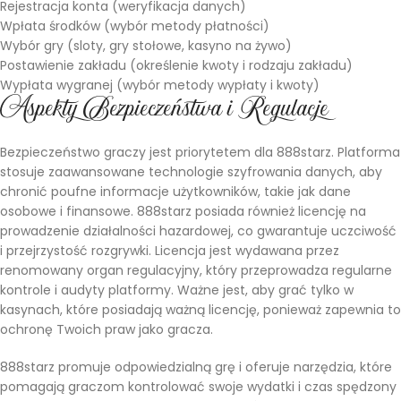
Rejestracja konta (weryfikacja danych)
Wpłata środków (wybór metody płatności)
Wybór gry (sloty, gry stołowe, kasyno na żywo)
Postawienie zakładu (określenie kwoty i rodzaju zakładu)
Wypłata wygranej (wybór metody wypłaty i kwoty)
Aspekty Bezpieczeństwa i Regulacje
Bezpieczeństwo graczy jest priorytetem dla 888starz. Platforma
stosuje zaawansowane technologie szyfrowania danych, aby
chronić poufne informacje użytkowników, takie jak dane
osobowe i finansowe. 888starz posiada również licencję na
prowadzenie działalności hazardowej, co gwarantuje uczciwość
i przejrzystość rozgrywki. Licencja jest wydawana przez
renomowany organ regulacyjny, który przeprowadza regularne
kontrole i audyty platformy. Ważne jest, aby grać tylko w
kasynach, które posiadają ważną licencję, ponieważ zapewnia to
ochronę Twoich praw jako gracza.
888starz promuje odpowiedzialną grę i oferuje narzędzia, które
pomagają graczom kontrolować swoje wydatki i czas spędzony