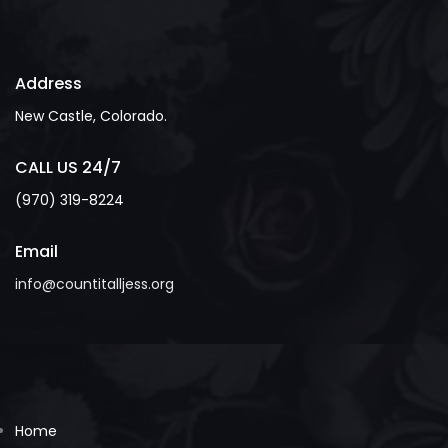
Address
New Castle, Colorado.
CALL US 24/7
(970) 319-8224
Email
info@countitalljess.org
Home