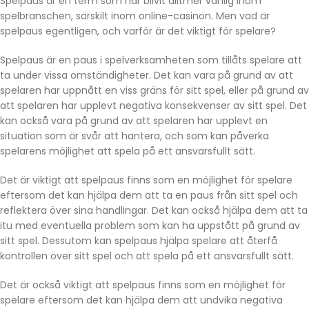
Spelpaus är en term som har blivit alltmer vanlig inom
spelbranschen, särskilt inom online-casinon. Men vad är
spelpaus egentligen, och varför är det viktigt för spelare?
Spelpaus är en paus i spelverksamheten som tillåts spelare att
ta under vissa omständigheter. Det kan vara på grund av att
spelaren har uppnått en viss gräns för sitt spel, eller på grund av
att spelaren har upplevt negativa konsekvenser av sitt spel. Det
kan också vara på grund av att spelaren har upplevt en
situation som är svår att hantera, och som kan påverka
spelarens möjlighet att spela på ett ansvarsfullt sätt.
Det är viktigt att spelpaus finns som en möjlighet för spelare
eftersom det kan hjälpa dem att ta en paus från sitt spel och
reflektera över sina handlingar. Det kan också hjälpa dem att ta
itu med eventuella problem som kan ha uppstått på grund av
sitt spel. Dessutom kan spelpaus hjälpa spelare att återfå
kontrollen över sitt spel och att spela på ett ansvarsfullt sätt.
Det är också viktigt att spelpaus finns som en möjlighet för
spelare eftersom det kan hjälpa dem att undvika negativa