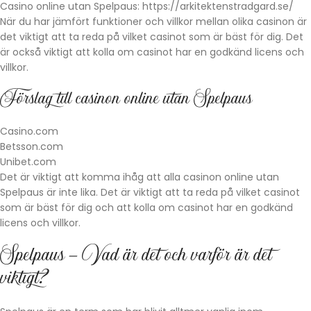
Casino online utan Spelpaus: https://arkitektenstradgard.se/
När du har jämfört funktioner och villkor mellan olika casinon är
det viktigt att ta reda på vilket casinot som är bäst för dig. Det
är också viktigt att kolla om casinot har en godkänd licens och
villkor.
Förslag till casinon online utan Spelpaus
Casino.com
Betsson.com
Unibet.com
Det är viktigt att komma ihåg att alla casinon online utan
Spelpaus är inte lika. Det är viktigt att ta reda på vilket casinot
som är bäst för dig och att kolla om casinot har en godkänd
licens och villkor.
Spelpaus – Vad är det och varför är det
viktigt?