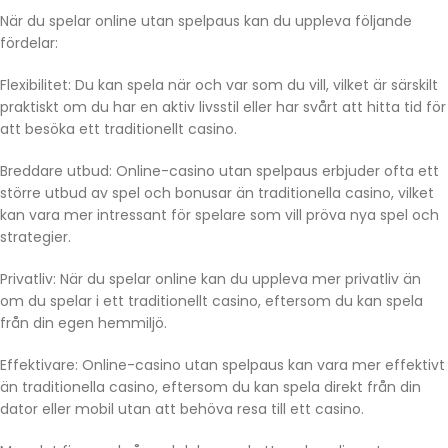
När du spelar online utan spelpaus kan du uppleva följande
fördelar:
Flexibilitet: Du kan spela när och var som du vill, vilket är särskilt
praktiskt om du har en aktiv livsstil eller har svårt att hitta tid för
att besöka ett traditionellt casino.
Breddare utbud: Online-casino utan spelpaus erbjuder ofta ett
större utbud av spel och bonusar än traditionella casino, vilket
kan vara mer intressant för spelare som vill pröva nya spel och
strategier.
Privatliv: När du spelar online kan du uppleva mer privatliv än
om du spelar i ett traditionellt casino, eftersom du kan spela
från din egen hemmiljö.
Effektivare: Online-casino utan spelpaus kan vara mer effektivt
än traditionella casino, eftersom du kan spela direkt från din
dator eller mobil utan att behöva resa till ett casino.