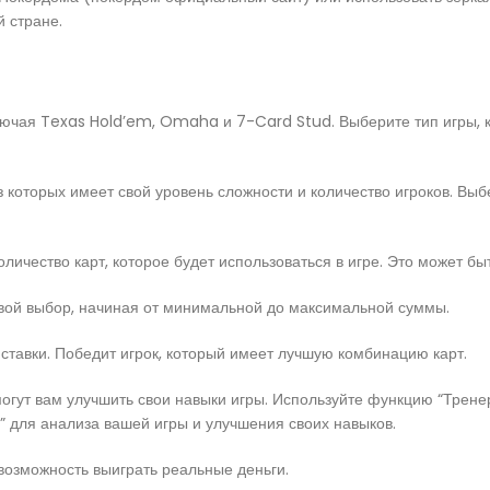
 стране.
включая Texas Hold’em, Omaha и 7-Card Stud. Выберите тип игры, 
з которых имеет свой уровень сложности и количество игроков. Выб
ичество карт, которое будет использоваться в игре. Это может быть
 свой выбор, начиная от минимальной до максимальной суммы.
и ставки. Победит игрок, который имеет лучшую комбинацию карт.
огут вам улучшить свои навыки игры. Используйте функцию “Трене
” для анализа вашей игры и улучшения своих навыков.
 возможность выиграть реальные деньги.