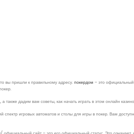
 то вы пришли к правильному адресу.
покердом
– это официальный 
покер.
 также дадим вам советы, как начать играть в этом онлайн казино
й спектр игровых автоматов и столы для игры в покер. Вам доступн
 официальный сайт – это его официальный статус. Это означает, 