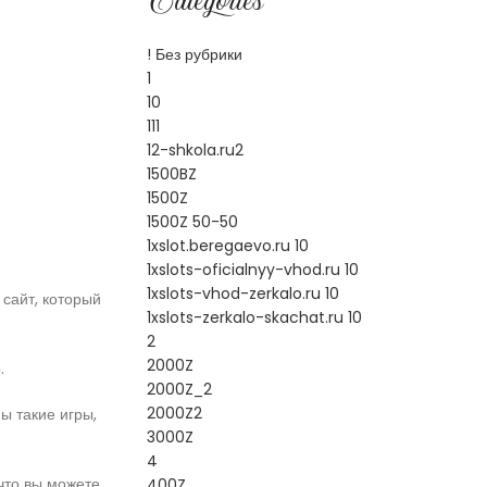
Categories
! Без рубрики
1
10
111
12-shkola.ru2
1500BZ
1500Z
1500Z 50-50
1xslot.beregaevo.ru 10
1xslots-oficialnyy-vhod.ru 10
1xslots-vhod-zerkalo.ru 10
сайт, который
1xslots-zerkalo-skachat.ru 10
2
2000Z
.
2000Z_2
2000Z2
ы такие игры,
3000Z
4
что вы можете
400Z