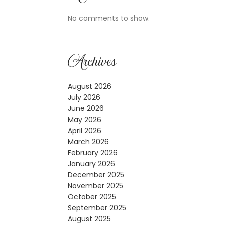
No comments to show.
Archives
August 2026
July 2026
June 2026
May 2026
April 2026
March 2026
February 2026
January 2026
December 2025
November 2025
October 2025
September 2025
August 2025