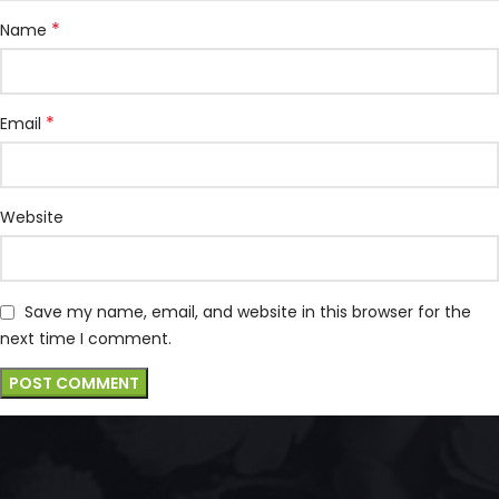
*
Name
*
Email
Website
Save my name, email, and website in this browser for the
next time I comment.