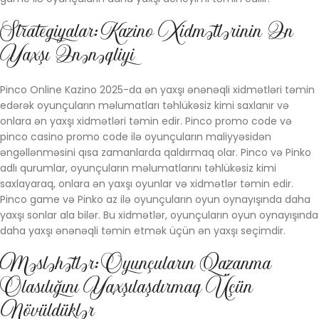
Strategiyalar: Kazino Xidmətlərinin Ən
Yaxşı Ənənəqliyi
Pinco Online Kazino 2025-da ən yaxşı ənənəqli xidmətləri təmin
edərək oyunçuların məlumatları təhlükəsiz kimi saxlanır və
onlara ən yaxşı xidmətləri təmin edir. Pinco promo code və
pinco casino promo code ilə oyunçuların maliyyəsidən
əngəllənməsini qısa zamanlarda qaldırmaq olar. Pinco və Pinko
adlı qurumlar, oyunçuların məlumatlarını təhlükəsiz kimi
saxlayaraq, onlara ən yaxşı oyunlar və xidmətlər təmin edir.
Pinco game və Pinko az ilə oyunçuların oyun oynayışında daha
yaxşı sonlar ala bilər. Bu xidmətlər, oyunçuların oyun oynayışında
daha yaxşı ənənəqli təmin etmək üçün ən yaxşı seçimdir.
Məsləhətlər: Oyunçuların Qazanma
Olasılığını Yaxşılaşdırmaq Üçün
Növüldüklər