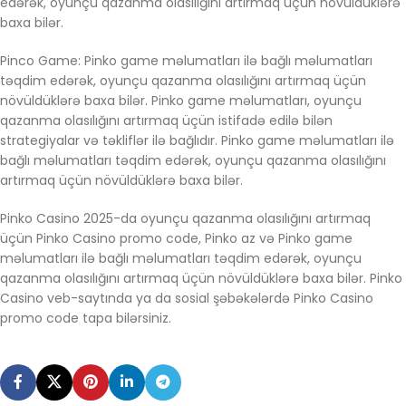
edərək, oyunçu qazanma olasılığını artırmaq üçün növüldüklərə
baxa bilər.
Pinco Game: Pinko game məlumatları ilə bağlı məlumatları
təqdim edərək, oyunçu qazanma olasılığını artırmaq üçün
növüldüklərə baxa bilər. Pinko game məlumatları, oyunçu
qazanma olasılığını artırmaq üçün istifadə edilə bilən
strategiyalar və təkliflər ilə bağlıdır. Pinko game məlumatları ilə
bağlı məlumatları təqdim edərək, oyunçu qazanma olasılığını
artırmaq üçün növüldüklərə baxa bilər.
Pinko Casino 2025-da oyunçu qazanma olasılığını artırmaq
üçün Pinko Casino promo code, Pinko az və Pinko game
məlumatları ilə bağlı məlumatları təqdim edərək, oyunçu
qazanma olasılığını artırmaq üçün növüldüklərə baxa bilər. Pinko
Casino veb-saytında ya da sosial şəbəkələrdə Pinko Casino
promo code tapa bilərsiniz.