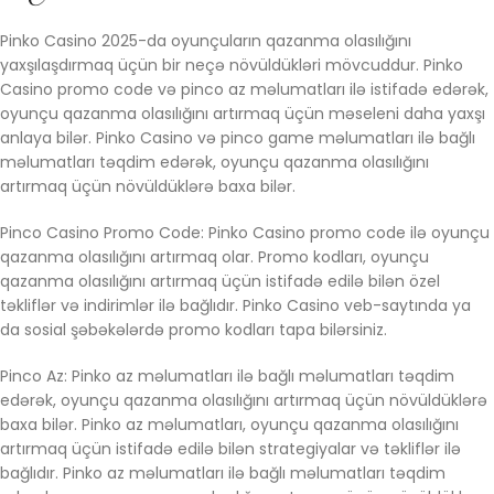
Pinko Casino 2025-da oyunçuların qazanma olasılığını
yaxşılaşdırmaq üçün bir neçə növüldükləri mövcuddur. Pinko
Casino promo code və pinco az məlumatları ilə istifadə edərək,
oyunçu qazanma olasılığını artırmaq üçün məseleni daha yaxşı
anlaya bilər. Pinko Casino və pinco game məlumatları ilə bağlı
məlumatları təqdim edərək, oyunçu qazanma olasılığını
artırmaq üçün növüldüklərə baxa bilər.
Pinco Casino Promo Code: Pinko Casino promo code ilə oyunçu
qazanma olasılığını artırmaq olar. Promo kodları, oyunçu
qazanma olasılığını artırmaq üçün istifadə edilə bilən özel
təkliflər və indirimlər ilə bağlıdır. Pinko Casino veb-saytında ya
da sosial şəbəkələrdə promo kodları tapa bilərsiniz.
Pinco Az: Pinko az məlumatları ilə bağlı məlumatları təqdim
edərək, oyunçu qazanma olasılığını artırmaq üçün növüldüklərə
baxa bilər. Pinko az məlumatları, oyunçu qazanma olasılığını
artırmaq üçün istifadə edilə bilən strategiyalar və təkliflər ilə
bağlıdır. Pinko az məlumatları ilə bağlı məlumatları təqdim