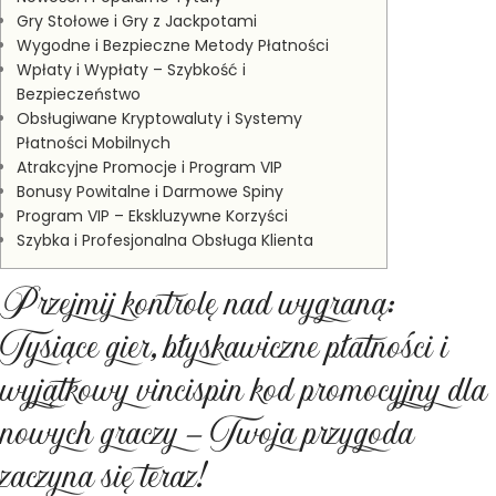
Gry Stołowe i Gry z Jackpotami
Wygodne i Bezpieczne Metody Płatności
Wpłaty i Wypłaty – Szybkość i
Bezpieczeństwo
Obsługiwane Kryptowaluty i Systemy
Płatności Mobilnych
Atrakcyjne Promocje i Program VIP
Bonusy Powitalne i Darmowe Spiny
Program VIP – Ekskluzywne Korzyści
Szybka i Profesjonalna Obsługa Klienta
Przejmij kontrolę nad wygraną:
Tysiące gier, błyskawiczne płatności i
wyjątkowy vincispin kod promocyjny dla
nowych graczy – Twoja przygoda
zaczyna się teraz!