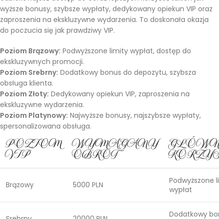
wyższe bonusy, szybsze wypłaty, dedykowany opiekun VIP oraz
zaproszenia na ekskluzywne wydarzenia. To doskonała okazja
do poczucia się jak prawdziwy VIP.
Poziom Brązowy:
Podwyższone limity wypłat, dostęp do
ekskluzywnych promocji.
Poziom Srebrny:
Dodatkowy bonus do depozytu, szybsza
obsługa klienta.
Poziom Złoty:
Dedykowany opiekun VIP, zaproszenia na
ekskluzywne wydarzenia.
Poziom Platynowy:
Najwyższe bonusy, najszybsze wypłaty,
spersonalizowana obsługa.
POZIOM
WYMAGANY
GŁÓWN
VIP
OBROT
KORZYŚ
Podwyższone l
Brązowy
5000 PLN
wypłat
Dodatkowy bo
Srebrny
20000 PLN