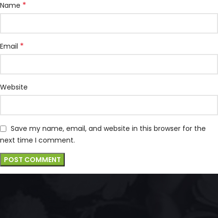
*
Name
*
Email
Website
Save my name, email, and website in this browser for the
next time I comment.