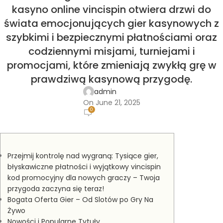
kasyno online vincispin otwiera drzwi do
świata emocjonujących gier kasynowych z
szybkimi i bezpiecznymi płatnościami oraz
codziennymi misjami, turniejami i
promocjami, które zmieniają zwykłą grę w
prawdziwą kasynową przygodę.
admin
On June 21, 2025
0
Przejmij kontrolę nad wygraną: Tysiące gier,
błyskawiczne płatności i wyjątkowy vincispin
kod promocyjny dla nowych graczy – Twoja
przygoda zaczyna się teraz!
Bogata Oferta Gier – Od Slotów po Gry Na
Żywo
Nowości i Popularne Tytuły