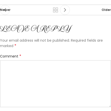
Newer
Older
LEAVE A REPLY
Your email address will not be published.
Required fields are
*
marked
*
Comment