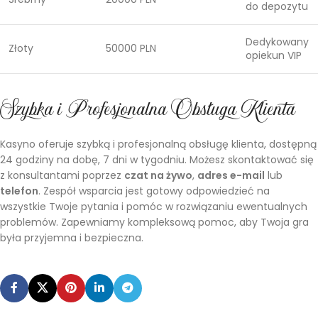
do depozytu
Dedykowany
Złoty
50000 PLN
opiekun VIP
Szybka i Profesjonalna Obsługa Klienta
Kasyno oferuje szybką i profesjonalną obsługę klienta, dostępną
24 godziny na dobę, 7 dni w tygodniu. Możesz skontaktować się
z konsultantami poprzez
czat na żywo
,
adres e-mail
lub
telefon
. Zespół wsparcia jest gotowy odpowiedzieć na
wszystkie Twoje pytania i pomóc w rozwiązaniu ewentualnych
problemów. Zapewniamy kompleksową pomoc, aby Twoja gra
była przyjemna i bezpieczna.