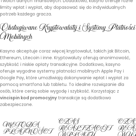
Twoich danych finansowych. Dodatkowo, kasyno oferuje różne
limity wpłat i wypłat, aby dopasować się do indywidualnych
potrzeb każdego gracza.
Obsługiwane Kryptowaluty i Systemy Płatności
Mobilnych
Kasyno akceptuje coraz więcej kryptowalut, takich jak Bitcoin,
Ethereum, Litecoin i inne. Kryptowaluty oferują anonimowość,
szybkość i niskie opłaty transakcyjne. Dodatkowo, kasyno
oferuje wygodne systemy płatności mobilnych Apple Pay i
Google Pay, które umożliwiają dokonywanie wpłat i wypłat za
pomocą smartfona lub tabletu. To idealne rozwiązanie dla
osób, które cenią sobie wygodę i szybkość. Korzystając z
vincispin kod promocyjny
transakcje są dodatkowo
zabezpieczone.
CZAS
CZA
METODA
REALIZACJI
REA
PŁATNOŚCI
WPŁATY
WY