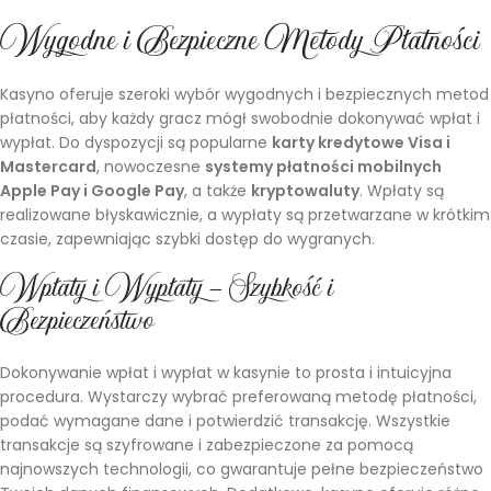
Wygodne i Bezpieczne Metody Płatności
Kasyno oferuje szeroki wybór wygodnych i bezpiecznych metod
płatności, aby każdy gracz mógł swobodnie dokonywać wpłat i
wypłat. Do dyspozycji są popularne
karty kredytowe Visa i
Mastercard
, nowoczesne
systemy płatności mobilnych
Apple Pay i Google Pay
, a także
kryptowaluty
. Wpłaty są
realizowane błyskawicznie, a wypłaty są przetwarzane w krótkim
czasie, zapewniając szybki dostęp do wygranych.
Wpłaty i Wypłaty – Szybkość i
Bezpieczeństwo
Dokonywanie wpłat i wypłat w kasynie to prosta i intuicyjna
procedura. Wystarczy wybrać preferowaną metodę płatności,
podać wymagane dane i potwierdzić transakcję. Wszystkie
transakcje są szyfrowane i zabezpieczone za pomocą
najnowszych technologii, co gwarantuje pełne bezpieczeństwo