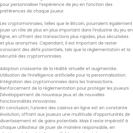
pour personnaliser l’expérience de jeu en fonction des
préférences de chaque joueur.
Les cryptomonnaies, telles que le Bitcoin, pourraient également
jouer un rôle de plus en plus important dans l’industrie du jeu en
ligne, en offrant des transactions plus rapides, plus sécurisées
et plus anonymes. Cependant, il est important de rester
conscient des défis potentiels, tels que la réglementation et la
sécurité des cryptomonnaies.
Adoption croissante de la réalité virtuelle et augmentée.
Utilisation de l’intelligence artificielle pour la personnalisation.
Intégration des cryptomonnaies dans les transactions.
Renforcement de la réglementation pour protéger les joueurs.
Développement de nouveaux jeux et de nouvelles
fonctionnalités innovantes.
En conclusion, l’univers des casinos en ligne est en constante
évolution, offrant aux joueurs une multitude d’opportunités de
divertissement et de gains potentiels. Mais il reste impératif à
chaque utilisateur de jouer de manière responsable, en