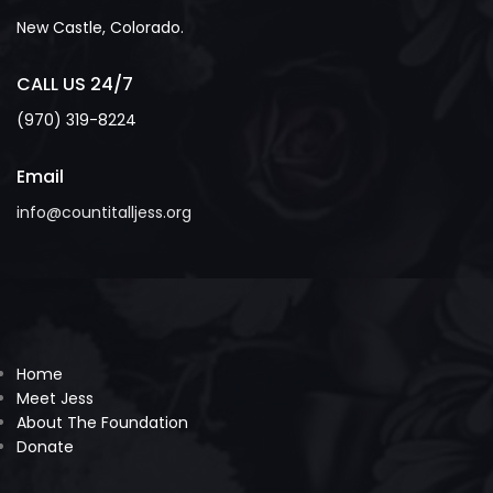
New Castle, Colorado.
CALL US 24/7
(970) 319-8224
Email
info@countitalljess.org
Home
Meet Jess
About The Foundation
Donate