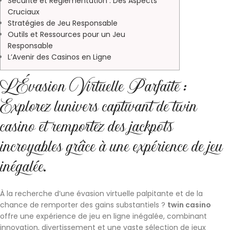
Sécurité et Réglementation : Des Aspects
Cruciaux
Stratégies de Jeu Responsable
Outils et Ressources pour un Jeu
Responsable
L’Avenir des Casinos en Ligne
LÉvasion Virtuelle Parfaite :
Explorez lunivers captivant de twin
casino et remportez des jackpots
incroyables grâce à une expérience de jeu
inégalée.
À la recherche d’une évasion virtuelle palpitante et de la
chance de remporter des gains substantiels ?
twin casino
offre une expérience de jeu en ligne inégalée, combinant
innovation, divertissement et une vaste sélection de jeux