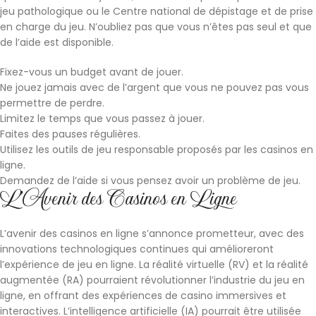
jeu pathologique ou le Centre national de dépistage et de prise
en charge du jeu. N’oubliez pas que vous n’êtes pas seul et que
de l’aide est disponible.
Fixez-vous un budget avant de jouer.
Ne jouez jamais avec de l’argent que vous ne pouvez pas vous
permettre de perdre.
Limitez le temps que vous passez à jouer.
Faites des pauses régulières.
Utilisez les outils de jeu responsable proposés par les casinos en
ligne.
Demandez de l’aide si vous pensez avoir un problème de jeu.
L’Avenir des Casinos en Ligne
L’avenir des casinos en ligne s’annonce prometteur, avec des
innovations technologiques continues qui amélioreront
l’expérience de jeu en ligne. La réalité virtuelle (RV) et la réalité
augmentée (RA) pourraient révolutionner l’industrie du jeu en
ligne, en offrant des expériences de casino immersives et
interactives. L’intelligence artificielle (IA) pourrait être utilisée