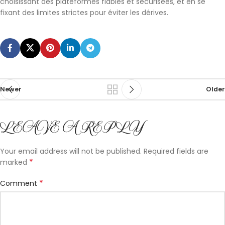
choisissant des plateformes fiables et sécurisées, et en se
fixant des limites strictes pour éviter les dérives.
Newer
Older
LEAVE A REPLY
Your email address will not be published.
Required fields are
*
marked
*
Comment