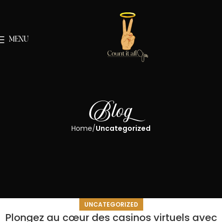
MENU
Blog
Home
Uncategorized
UNCATEGORIZED
Plongez au cœur des casinos virtuels avec