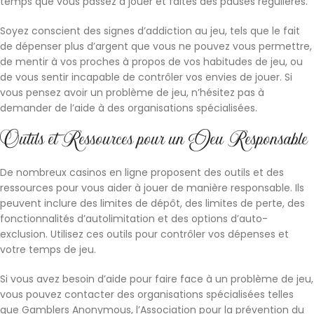
temps que vous passez à jouer et faites des pauses régulières.
Soyez conscient des signes d’addiction au jeu, tels que le fait
de dépenser plus d’argent que vous ne pouvez vous permettre,
de mentir à vos proches à propos de vos habitudes de jeu, ou
de vous sentir incapable de contrôler vos envies de jouer. Si
vous pensez avoir un problème de jeu, n’hésitez pas à
demander de l’aide à des organisations spécialisées.
Outils et Ressources pour un Jeu Responsable
De nombreux casinos en ligne proposent des outils et des
ressources pour vous aider à jouer de manière responsable. Ils
peuvent inclure des limites de dépôt, des limites de perte, des
fonctionnalités d’autolimitation et des options d’auto-
exclusion. Utilisez ces outils pour contrôler vos dépenses et
votre temps de jeu.
Si vous avez besoin d’aide pour faire face à un problème de jeu,
vous pouvez contacter des organisations spécialisées telles
que Gamblers Anonymous, l’Association pour la prévention du