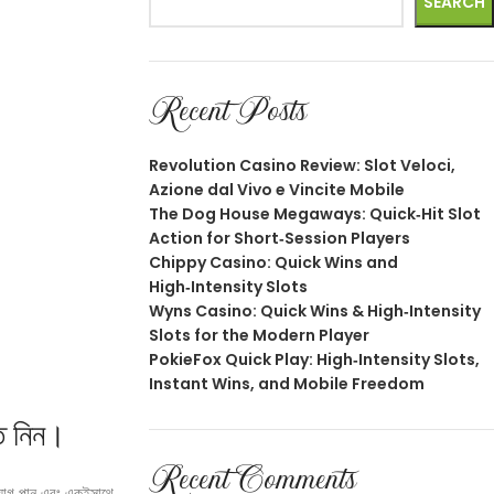
SEARCH
Recent Posts
Revolution Casino Review: Slot Veloci,
Azione dal Vivo e Vincite Mobile
The Dog House Megaways: Quick‑Hit Slot
Action for Short‑Session Players
Chippy Casino: Quick Wins and
High‑Intensity Slots
Wyns Casino: Quick Wins & High‑Intensity
Slots for the Modern Player
PokieFox Quick Play: High‑Intensity Slots,
Instant Wins, and Mobile Freedom
ে নিন।
Recent Comments
ুযোগ পান এবং একইসাথে