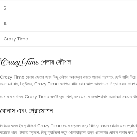
5
10
Crazy Time
Crazy Time খেলার কৌশল
Crazy Time খেলায় জেতার জন্য কিছু কৌশল অবলম্বন করতে পারেন। প্রথমত, ছোট বাজি দিয়ে খেলা
সম্ভাবনা বাড়ে। তৃতীয়ত, Crazy Time অপশনে বাজি ধরার আগে ভালোভাবে চিন্তা করুন, কারণ এই 
তবে মনে রাখবেন, Crazy Time একটি জুয়া খেলা, এবং এখানে জেতা-হারার সম্ভাবনা সবসময় থাকে। ত
বোনাস এবং প্রোমোশন
বিভিন্ন অনলাইন ক্যাসিনো Crazy Time খেলোয়াড়দের জন্য বিভিন্ন ধরনের বোনাস এবং প্রোম
বাড়াতে পারে। উদাহরণস্বরূপ, কিছু ক্যাসিনো নতুন খেলোয়াড়দের জন্য ওয়েলকাম বোনাস অফার করে, 