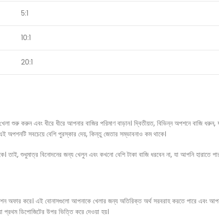
5:1
10:1
20:1
 শুরু করুন এবং ধীরে ধীরে আপনার বাজির পরিমাণ বাড়ান। দ্বিতীয়ত, বিভিন্ন অপশনে বাজি ধরুন,
অপশনটি সবচেয়ে বেশি পুরস্কার দেয়, কিন্তু জেতার সম্ভাবনাও কম থাকে।
াই, শুধুমাত্র বিনোদনের জন্য খেলুন এবং কখনো বেশি টাকা বাজি ধরবেন না, যা আপনি হারাতে পার
োশন অফার করে। এই বোনাসগুলো আপনাকে খেলার জন্য অতিরিক্ত অর্থ সরবরাহ করতে পারে এবং আপন
যা প্রথম ডিপোজিটের উপর ভিত্তি করে দেওয়া হয়।