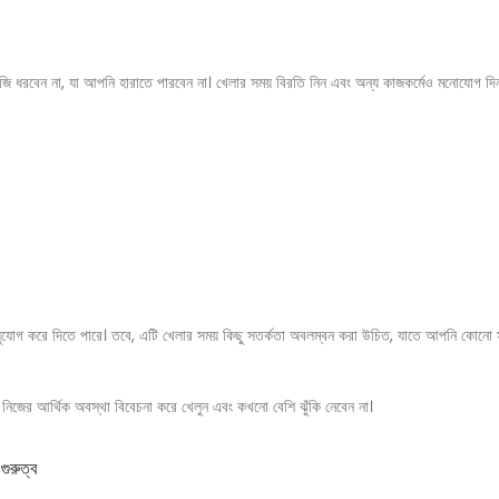
া বাজি ধরবেন না, যা আপনি হারাতে পারবেন না। খেলার সময় বিরতি নিন এবং অন্য কাজকর্মেও মনোযোগ দ
োগ করে দিতে পারে। তবে, এটি খেলার সময় কিছু সতর্কতা অবলম্বন করা উচিত, যাতে আপনি কোনো স
নিজের আর্থিক অবস্থা বিবেচনা করে খেলুন এবং কখনো বেশি ঝুঁকি নেবেন না।
গুরুত্ব