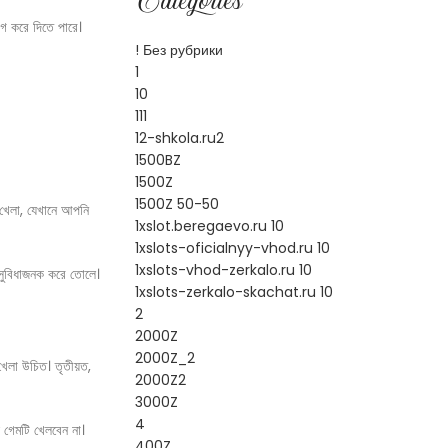
Categories
গ করে দিতে পারে।
! Без рубрики
1
10
111
12-shkola.ru2
1500BZ
1500Z
1500Z 50-50
খেলা, যেখানে আপনি
1xslot.beregaevo.ru 10
1xslots-oficialnyy-vhod.ru 10
1xslots-vhod-zerkalo.ru 10
সুবিধাজনক করে তোলে।
1xslots-zerkalo-skachat.ru 10
2
2000Z
2000Z_2
খেলা উচিত। তৃতীয়ত,
2000Z2
3000Z
4
 গেমটি খেলবেন না।
400Z