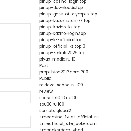
pinup-cazino-login.top
pinup-downloads.top
pinup-gate-of-olympus.top
pinup-kazakhstan-kk.top
pinup-kazino-kz.top
pinup-kazino-login.top
pinup-kz-officiall.top
pinup-official-kz.top 3
pinup-zerkalo2026.top
plyas-media.ru 10
Post
propulsion2012.com 200
Public
reidovo-school.ru 100
review
spasateli1010.ru 100
spu30.ru 100
sumato.global2
t.mecasino_1xBet_official_ru
t.meofficial_site_pokerdom
t.mepokerdom_vhod