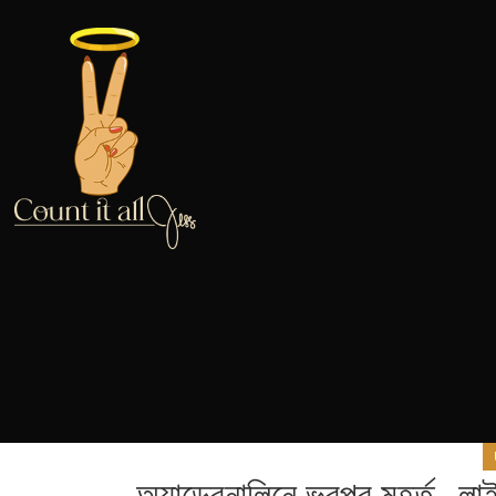
অ্যাড্রেনালিনে ভরপুর মুহূর্