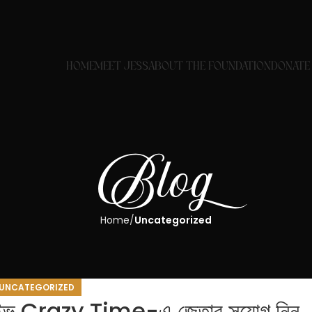
HOME
MEET JESS
ABOUT THE FOUNDATION
DONATE
Blog
Home
Uncategorized
UNCATEGORIZED
ত , লাইভ Crazy Time-এ জেতার সুযোগ নিন