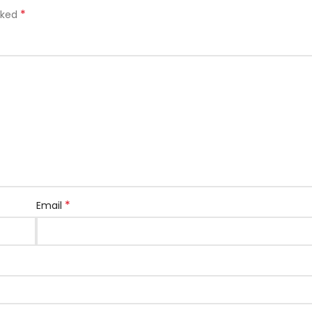
*
rked
*
Email