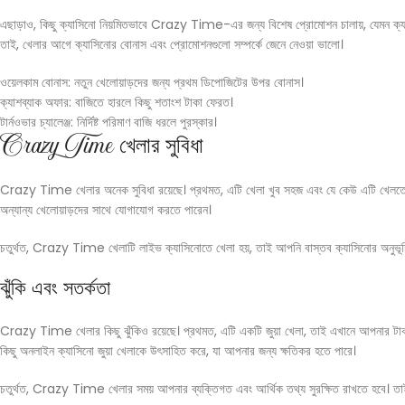
এছাড়াও, কিছু ক্যাসিনো নিয়মিতভাবে Crazy Time-এর জন্য বিশেষ প্রোমোশন চালায়, যেমন ক্যা
তাই, খেলার আগে ক্যাসিনোর বোনাস এবং প্রোমোশনগুলো সম্পর্কে জেনে নেওয়া ভালো।
ওয়েলকাম বোনাস: নতুন খেলোয়াড়দের জন্য প্রথম ডিপোজিটের উপর বোনাস।
ক্যাশব্যাক অফার: বাজিতে হারলে কিছু শতাংশ টাকা ফেরত।
টার্নওভার চ্যালেঞ্জ: নির্দিষ্ট পরিমাণ বাজি ধরলে পুরস্কার।
Crazy Time খেলার সুবিধা
Crazy Time খেলার অনেক সুবিধা রয়েছে। প্রথমত, এটি খেলা খুব সহজ এবং যে কেউ এটি খেলতে প
অন্যান্য খেলোয়াড়দের সাথে যোগাযোগ করতে পারেন।
চতুর্থত, Crazy Time খেলাটি লাইভ ক্যাসিনোতে খেলা হয়, তাই আপনি বাস্তব ক্যাসিনোর অনুভূত
ঝুঁকি এবং সতর্কতা
Crazy Time খেলার কিছু ঝুঁকিও রয়েছে। প্রথমত, এটি একটি জুয়া খেলা, তাই এখানে আপনার টাকা
কিছু অনলাইন ক্যাসিনো জুয়া খেলাকে উৎসাহিত করে, যা আপনার জন্য ক্ষতিকর হতে পারে।
চতুর্থত, Crazy Time খেলার সময় আপনার ব্যক্তিগত এবং আর্থিক তথ্য সুরক্ষিত রাখতে হবে। তাই, শ