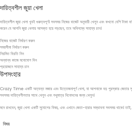
দায়িত্বশীল জুয়া খেলা
দায়িত্বশীল জুয়া খেলা খুবই গুরুত্বপূর্ণ। সবসময় নিজের বাজেট অনুযায়ী খেলুন এবং কখনো বেশি টাক
করেন যে আপনি জুয়া খেলায় আসক্ত হয়ে পড়ছেন, তবে অবিলম্বে সাহায্য চান।
নিজের বাজেট নির্ধারণ করুন
সময়সীমা নির্ধারণ করুন
নিয়মিত বিরতি নিন
অন্যান্য কাজে মনোযোগ দিন
প্রয়োজনে সাহায্য চান
উপসংহার
Crazy Time একটি অত্যন্ত মজার এবং উত্তেজনাপূর্ণ খেলা, যা আপনাকে বড় পুরস্কার জেতার সুয
সবসময় দায়িত্বশীলতার সাথে খেলুন এবং শুধুমাত্র বিনোদনের জন্য খেলুন।
মনে রাখবেন, জুয়া খেলা একটি সুযোগের বিষয়, এবং এখানে জেতা-হারার সম্ভাবনা সবসময় থাকে। তাই, 
বিষয়