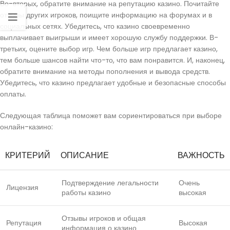
Во-вторых, обратите внимание на репутацию казино. Почитайте
отзывы других игроков, поищите информацию на форумах и в
социальных сетях. Убедитесь, что казино своевременно
выплачивает выигрыши и имеет хорошую службу поддержки. В-
третьих, оцените выбор игр. Чем больше игр предлагает казино,
тем больше шансов найти что-то, что вам понравится. И, наконец,
обратите внимание на методы пополнения и вывода средств.
Убедитесь, что казино предлагает удобные и безопасные способы
оплаты.
Следующая таблица поможет вам сориентироваться при выборе
онлайн-казино:
КРИТЕРИЙ
ОПИСАНИЕ
ВАЖНОСТЬ
Подтверждение легальности
Очень
Лицензия
работы казино
высокая
Отзывы игроков и общая
Репутация
Высокая
информация о казино