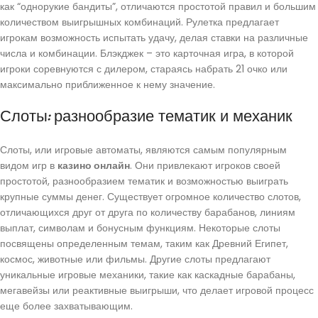
как “однорукие бандиты”, отличаются простотой правил и большим
количеством выигрышных комбинаций. Рулетка предлагает
игрокам возможность испытать удачу, делая ставки на различные
числа и комбинации. Блэкджек – это карточная игра, в которой
игроки соревнуются с дилером, стараясь набрать 21 очко или
максимально приближенное к нему значение.
Слоты: разнообразие тематик и механик
Слоты, или игровые автоматы, являются самым популярным
видом игр в
казино онлайн
. Они привлекают игроков своей
простотой, разнообразием тематик и возможностью выиграть
крупные суммы денег. Существует огромное количество слотов,
отличающихся друг от друга по количеству барабанов, линиям
выплат, символам и бонусным функциям. Некоторые слоты
посвящены определенным темам, таким как Древний Египет,
космос, животные или фильмы. Другие слоты предлагают
уникальные игровые механики, такие как каскадные барабаны,
мегавейзы или реактивные выигрыши, что делает игровой процесс
еще более захватывающим.