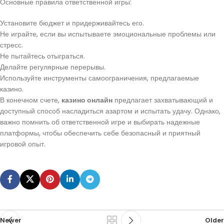
Основные правила ответственной игры:
Установите бюджет и придерживайтесь его.
Не играйте, если вы испытываете эмоциональные проблемы или
стресс.
Не пытайтесь отыграться.
Делайте регулярные перерывы.
Используйте инструменты самоограничения, предлагаемые
казино.
В конечном счете,
казино онлайн
предлагает захватывающий и
доступный способ насладиться азартом и испытать удачу. Однако,
важно помнить об ответственной игре и выбирать надежные
платформы, чтобы обеспечить себе безопасный и приятный
игровой опыт.
Newer
Older