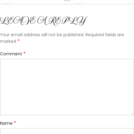
LEAVE A REPLY
Your email address will not be published.
Required fields are
*
marked
*
Comment
*
Name