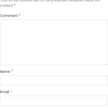
Your email address will not be published.
Required fields are
*
marked
*
Comment
*
Name
*
Email