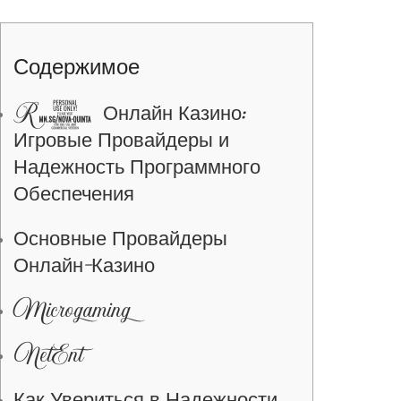
Содержимое
R7 Онлайн Казино:
Игровые Провайдеры и
Надежность Программного
Обеспечения
Основные Провайдеры
Онлайн-Казино
Microgaming
NetEnt