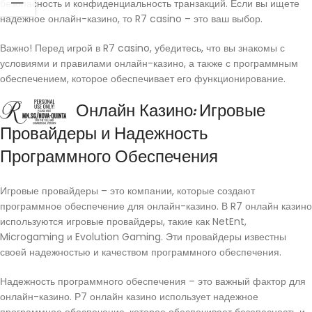
безопасность и конфиденциальность транзакций. Если вы ищете
надежное онлайн-казино, то R7 casino – это ваш выбор.
Важно! Перед игрой в R7 casino, убедитесь, что вы знакомы с
условиями и правилами онлайн-казино, а также с программным
обеспечением, которое обеспечивает его функционирование.
R7 Онлайн Казино: Игровые
Провайдеры и Надежность
Программного Обеспечения
Игровые провайдеры – это компании, которые создают
программное обеспечение для онлайн-казино. В R7 онлайн казино
используются игровые провайдеры, такие как NetEnt,
Microgaming и Evolution Gaming. Эти провайдеры известны
своей надежностью и качеством программного обеспечения.
Надежность программного обеспечения – это важный фактор для
онлайн-казино. Р7 онлайн казино использует надежное