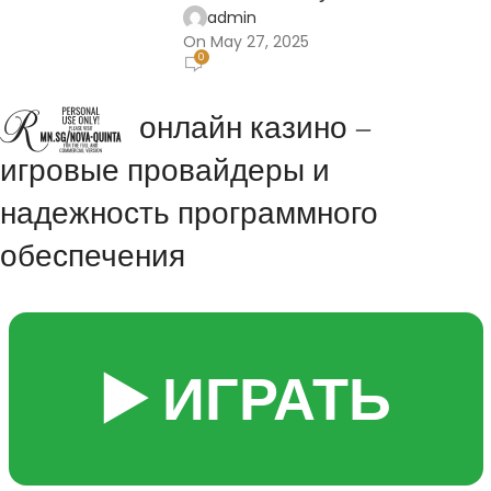
admin
On May 27, 2025
0
R7 онлайн казино –
игровые провайдеры и
надежность программного
обеспечения
▶️ ИГРАТЬ