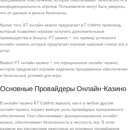
программное обеспечение, которое обеспечивает безопасность и
конфиденциальность игроков. Пользователи могут быть уверены,
что их данные и деньги безопасны.
Кроме того, R7 онлайн казино предлагает р7 casino промокод,
который позволяет игрокам получить дополнительные
преимущества и бонусы. Р7 казино – это пример успешного
онлайн-казино, которое предлагает игрокам широкий спектр игр и
услуг.
Важно! Р7 онлайн казино – это официальное онлайн-казино,
которое предлагает игрокам надежное программное обеспечение
и безопасные условия для игры.
Основные Провайдеры Онлайн-Казино
В онлайн-казино R7 Casino зеркало, как и в любом другом
онлайн-казино, играют важную роль провайдеры программного
обеспечения. Они обеспечивают функционирование онлайн-
казино, обеспечивают безопасность и честность игр. В этом
разделе мы рассмотрим некоторые из основных провайдеров