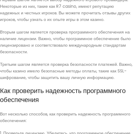
Некоторые из них, такие как R7 casino, имеют репутацию
надежных и честных игроков. Вы можете прочитать отзывы других
игроков, чтобы узнать о их опыте игры в этом казино.
Вторым шагом является проверка программного обеспечения на
наличие лицензии. Важно, чтобы программное обеспечение было
лицензировано и соответствовало международным стандартам
безопасности.
Третьим шагом является проверка безопасности платежей. Важно,
чтобы казино имело безопасные методы оплаты, такие как SSL-
шифрование, чтобы защитить вашу личную информацию.
Как проверить надежность программного
обеспечения
Вот несколько способов, как проверить надежность программного
обеспечения:
1. Проверьте лицензию. Убедитесь, что программное обеспечение