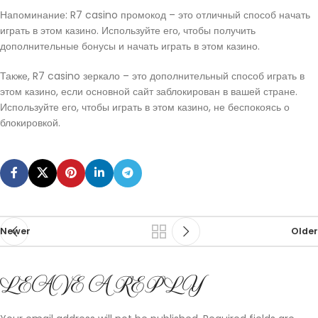
Напоминание: R7 casino промокод – это отличный способ начать
играть в этом казино. Используйте его, чтобы получить
дополнительные бонусы и начать играть в этом казино.
Также, R7 casino зеркало – это дополнительный способ играть в
этом казино, если основной сайт заблокирован в вашей стране.
Используйте его, чтобы играть в этом казино, не беспокоясь о
блокировкой.
Newer
Older
LEAVE A REPLY