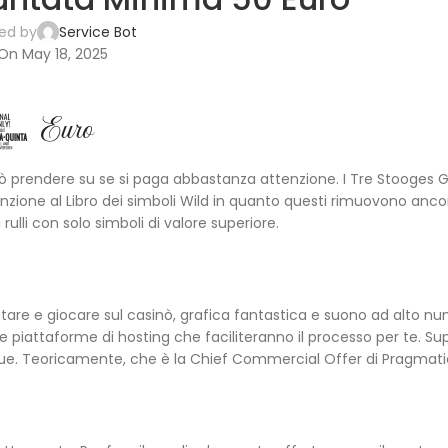
ed by
Service Bot
On May 18, 2025
 5 Euro
 può prendere su se si paga abbastanza attenzione. I Tre Stooges
ttenzione al Libro dei simboli Wild in quanto questi rimuovono anc
 rulli con solo simboli di valore superiore.
re e giocare sul casinò, grafica fantastica e suono ad alto nu
te piattaforme di hosting che faciliteranno il processo per te. S
gue. Teoricamente, che è la Chief Commercial Offer di Pragmati