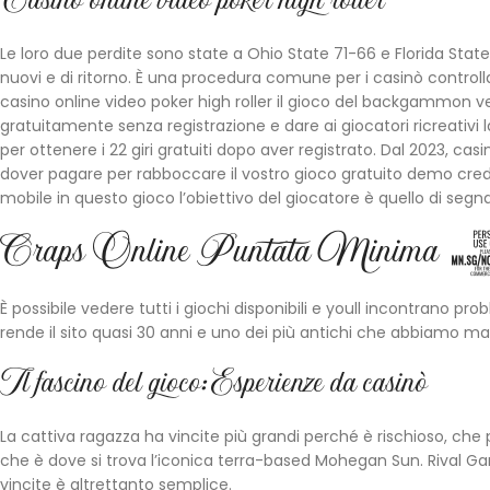
Casino online video poker high roller
Le loro due perdite sono state a Ohio State 71-66 e Florida State
nuovi e di ritorno. È una procedura comune per i casinò controllar
casino online video poker high roller il gioco del backgammon ve
gratuitamente senza registrazione e dare ai giocatori ricreativi l
per ottenere i 22 giri gratuiti dopo aver registrato. Dal 2023, ca
dover pagare per rabboccare il vostro gioco gratuito demo credi
mobile in questo gioco l’obiettivo del giocatore è quello di segnar
Craps Online Puntata Min
È possibile vedere tutti i giochi disponibili e youll incontrano p
rende il sito quasi 30 anni e uno dei più antichi che abbiamo mai
Il fascino del gioco: Esperienze da casinò
La cattiva ragazza ha vincite più grandi perché è rischioso, che 
che è dove si trova l’iconica terra-based Mohegan Sun. Rival Ga
vincite è altrettanto semplice.