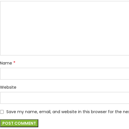
*
Name
Website
Save my name, email, and website in this browser for the n