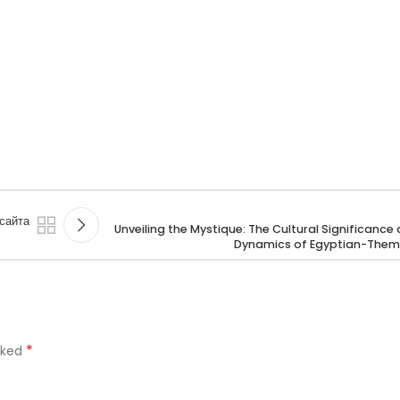
 сайта
Unveiling the Mystique: The Cultural Significance
Dynamics of Egyptian-Them
*
rked