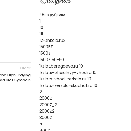
Categories
! Без рубрики
1
10
111
12-shkola.ru2
1500BZ
1500Z
1500Z 50-50
1xslot.beregaevo.ru 10
Older
1xslots-oficialnyy-vhod.ru 10
 and High-Paying
1xslots-vhod-zerkalo.ru 10
ed Slot Symbols
1xslots-zerkalo-skachat.ru 10
2
2000Z
2000Z_2
2000Z2
3000Z
4
400Z