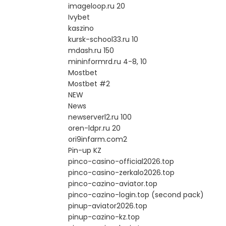
imageloop.ru 20
Ivybet
kaszino
kursk-school33.ru 10
mdash.ru 150
mininformrd.ru 4-8, 10
Mostbet
Mostbet #2
NEW
News
newserverl2.ru 100
oren-ldpr.ru 20
ori9infarm.com2
Pin-up KZ
pinco-casino-official2026.top
pinco-casino-zerkalo2026.top
pinco-cazino-aviator.top
pinco-cazino-login.top (second pack)
pinup-aviator2026.top
pinup-cazino-kz.top