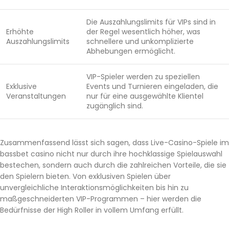
Die Auszahlungslimits für VIPs sind in
Erhöhte
der Regel wesentlich höher, was
Auszahlungslimits
schnellere und unkomplizierte
Abhebungen ermöglicht.
VIP-Spieler werden zu speziellen
Exklusive
Events und Turnieren eingeladen, die
Veranstaltungen
nur für eine ausgewählte Klientel
zugänglich sind.
Zusammenfassend lässt sich sagen, dass Live-Casino-Spiele im
bassbet casino nicht nur durch ihre hochklassige Spielauswahl
bestechen, sondern auch durch die zahlreichen Vorteile, die sie
den Spielern bieten. Von exklusiven Spielen über
unvergleichliche Interaktionsmöglichkeiten bis hin zu
maßgeschneiderten VIP-Programmen – hier werden die
Bedürfnisse der High Roller in vollem Umfang erfüllt.