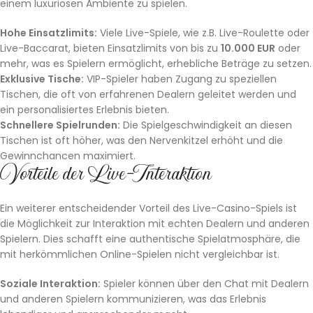
einem luxuriösen Ambiente zu spielen.
Hohe Einsatzlimits:
Viele Live-Spiele, wie z.B. Live-Roulette oder
Live-Baccarat, bieten Einsatzlimits von bis zu
10.000 EUR
oder
mehr, was es Spielern ermöglicht, erhebliche Beträge zu setzen.
Exklusive Tische:
VIP-Spieler haben Zugang zu speziellen
Tischen, die oft von erfahrenen Dealern geleitet werden und
ein personalisiertes Erlebnis bieten.
Schnellere Spielrunden:
Die Spielgeschwindigkeit an diesen
Tischen ist oft höher, was den Nervenkitzel erhöht und die
Gewinnchancen maximiert.
Vorteile der Live-Interaktion
Ein weiterer entscheidender Vorteil des Live-Casino-Spiels ist
die Möglichkeit zur Interaktion mit echten Dealern und anderen
Spielern. Dies schafft eine authentische Spielatmosphäre, die
mit herkömmlichen Online-Spielen nicht vergleichbar ist.
Soziale Interaktion:
Spieler können über den Chat mit Dealern
und anderen Spielern kommunizieren, was das Erlebnis