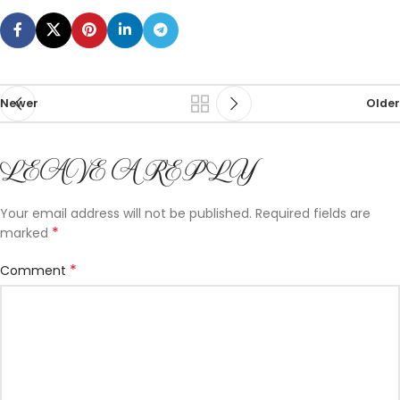
Newer
Older
LEAVE A REPLY
Your email address will not be published.
Required fields are
*
marked
*
Comment