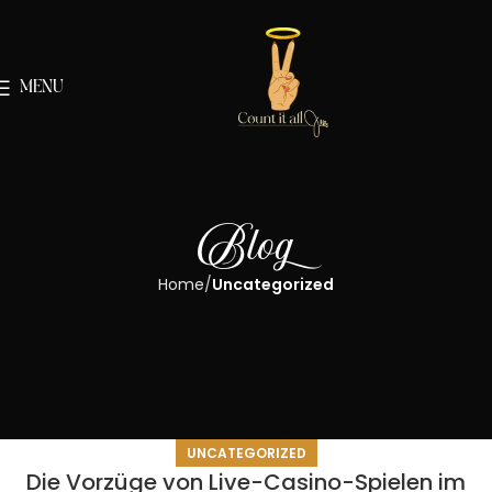
MENU
Blog
Home
Uncategorized
UNCATEGORIZED
Die Vorzüge von Live-Casino-Spielen im