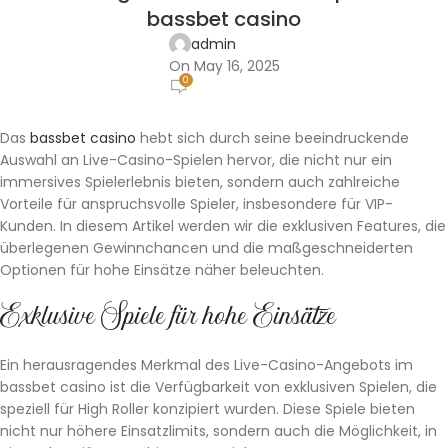
bassbet casino
admin
On May 16, 2025
0
Das
bassbet casino
hebt sich durch seine beeindruckende
Auswahl an Live-Casino-Spielen hervor, die nicht nur ein
immersives Spielerlebnis bieten, sondern auch zahlreiche
Vorteile für anspruchsvolle Spieler, insbesondere für VIP-
Kunden. In diesem Artikel werden wir die exklusiven Features, die
überlegenen Gewinnchancen und die maßgeschneiderten
Optionen für hohe Einsätze näher beleuchten.
Exklusive Spiele für hohe Einsätze
Ein herausragendes Merkmal des Live-Casino-Angebots im
bassbet casino ist die Verfügbarkeit von exklusiven Spielen, die
speziell für High Roller konzipiert wurden. Diese Spiele bieten
nicht nur höhere Einsatzlimits, sondern auch die Möglichkeit, in