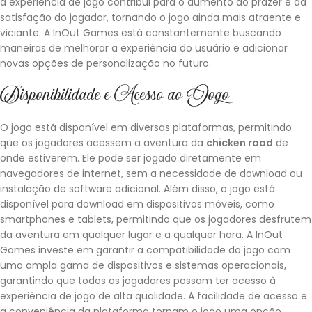
a experiência de jogo contribui para o aumento do prazer e da
satisfação do jogador, tornando o jogo ainda mais atraente e
viciante. A InOut Games está constantemente buscando
maneiras de melhorar a experiência do usuário e adicionar
novas opções de personalização no futuro.
Disponibilidade e Acesso ao Jogo
O jogo está disponível em diversas plataformas, permitindo
que os jogadores acessem a aventura da
chicken road
de
onde estiverem. Ele pode ser jogado diretamente em
navegadores de internet, sem a necessidade de download ou
instalação de software adicional. Além disso, o jogo está
disponível para download em dispositivos móveis, como
smartphones e tablets, permitindo que os jogadores desfrutem
da aventura em qualquer lugar e a qualquer hora. A InOut
Games investe em garantir a compatibilidade do jogo com
uma ampla gama de dispositivos e sistemas operacionais,
garantindo que todos os jogadores possam ter acesso à
experiência de jogo de alta qualidade. A facilidade de acesso e
a conveniência da plataforma tornam o jogo uma opção