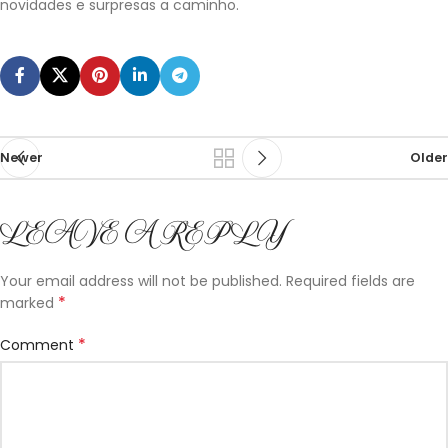
novidades e surpresas a caminho.
Newer
Older
LEAVE A REPLY
Your email address will not be published.
Required fields are
*
marked
*
Comment