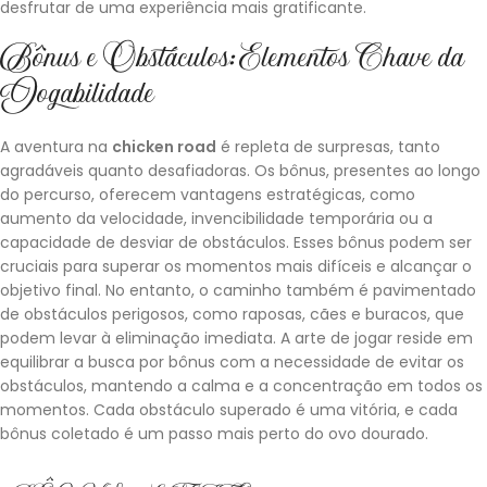
desfrutar de uma experiência mais gratificante.
Bônus e Obstáculos: Elementos Chave da
Jogabilidade
A aventura na
chicken road
é repleta de surpresas, tanto
agradáveis quanto desafiadoras. Os bônus, presentes ao longo
do percurso, oferecem vantagens estratégicas, como
aumento da velocidade, invencibilidade temporária ou a
capacidade de desviar de obstáculos. Esses bônus podem ser
cruciais para superar os momentos mais difíceis e alcançar o
objetivo final. No entanto, o caminho também é pavimentado
de obstáculos perigosos, como raposas, cães e buracos, que
podem levar à eliminação imediata. A arte de jogar reside em
equilibrar a busca por bônus com a necessidade de evitar os
obstáculos, mantendo a calma e a concentração em todos os
momentos. Cada obstáculo superado é uma vitória, e cada
bônus coletado é um passo mais perto do ovo dourado.