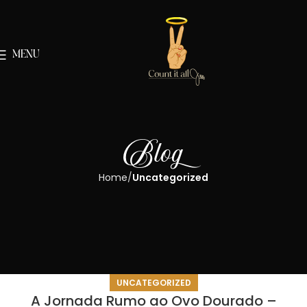
MENU
Blog
Home
Uncategorized
UNCATEGORIZED
A Jornada Rumo ao Ovo Dourado –