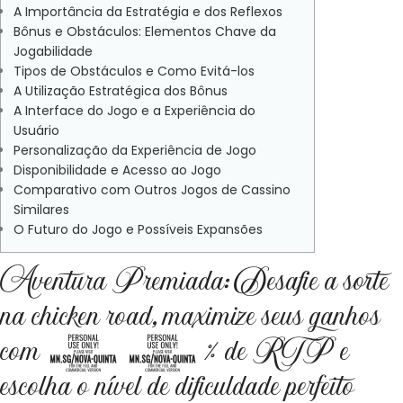
A Importância da Estratégia e dos Reflexos
Bônus e Obstáculos: Elementos Chave da
Jogabilidade
Tipos de Obstáculos e Como Evitá-los
A Utilização Estratégica dos Bônus
A Interface do Jogo e a Experiência do
Usuário
Personalização da Experiência de Jogo
Disponibilidade e Acesso ao Jogo
Comparativo com Outros Jogos de Cassino
Similares
O Futuro do Jogo e Possíveis Expansões
Aventura Premiada: Desafie a sorte
na chicken road, maximize seus ganhos
com 98% de RTP e
escolha o nível de dificuldade perfeito