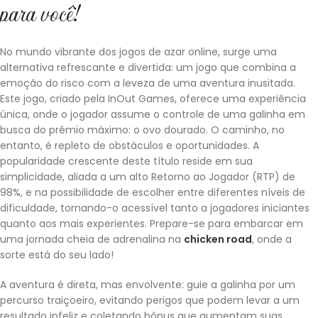
para você!
No mundo vibrante dos jogos de azar online, surge uma
alternativa refrescante e divertida: um jogo que combina a
emoção do risco com a leveza de uma aventura inusitada.
Este jogo, criado pela InOut Games, oferece uma experiência
única, onde o jogador assume o controle de uma galinha em
busca do prêmio máximo: o ovo dourado. O caminho, no
entanto, é repleto de obstáculos e oportunidades. A
popularidade crescente deste título reside em sua
simplicidade, aliada a um alto Retorno ao Jogador (RTP) de
98%, e na possibilidade de escolher entre diferentes níveis de
dificuldade, tornando-o acessível tanto a jogadores iniciantes
quanto aos mais experientes. Prepare-se para embarcar em
uma jornada cheia de adrenalina na
chicken road
, onde a
sorte está do seu lado!
A aventura é direta, mas envolvente: guie a galinha por um
percurso traiçoeiro, evitando perigos que podem levar a um
resultado infeliz e coletando bônus que aumentam suas