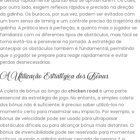
e desviar rapidamente quando elas se aproximarem. Os cães,
por outro lado, exigem reflexos rápidos e precisão na direção
da galinha. Os buracos, por sua vez, podem ser evitados com
um bom senso de timing e um controle preciso da trajetória da
galinha. A prática leva à perfeição, e quanto mais o jogador se
familiariza com os diferentes tipos de obstáculos, mais fácil se
torna evitá-los e perseverar na jornada. A estratégia de
antecipar os obstáculos também é fundamental, permitindo
que o jogador se prepare para reagir rapidamente e evitar
perdas desnecessárias.
A Utilização Estratégica dos Bônus
A coleta de bônus ao longo da
chicken road
é uma parte
essencial da estratégia de jogo. No entanto, a simples coleta
dos bônus não é suficiente; é preciso saber utilizá-los no
momento certo para maximizar seu impacto. Por exemplo, o
bônus de velocidade pode ser usado para ultrapassar
obstáculos difíceis ou para alcançar bônus mais distantes. O
bônus de invencibilidade pode ser reservado para momentos
críticos, quando a galinha estiver cercada de perigos. E a