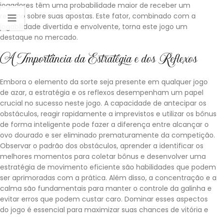
jogadores têm uma probabilidade maior de receber um
retorno sobre suas apostas. Este fator, combinado com a
jogabilidade divertida e envolvente, torna este jogo um
destaque no mercado.
A Importância da Estratégia e dos Reflexos
Embora o elemento da sorte seja presente em qualquer jogo
de azar, a estratégia e os reflexos desempenham um papel
crucial no sucesso neste jogo. A capacidade de antecipar os
obstáculos, reagir rapidamente a imprevistos e utilizar os bônus
de forma inteligente pode fazer a diferença entre alcançar o
ovo dourado e ser eliminado prematuramente da competição.
Observar o padrão dos obstáculos, aprender a identificar os
melhores momentos para coletar bônus e desenvolver uma
estratégia de movimento eficiente são habilidades que podem
ser aprimoradas com a prática. Além disso, a concentração e a
calma são fundamentais para manter o controle da galinha e
evitar erros que podem custar caro. Dominar esses aspectos
do jogo é essencial para maximizar suas chances de vitória e