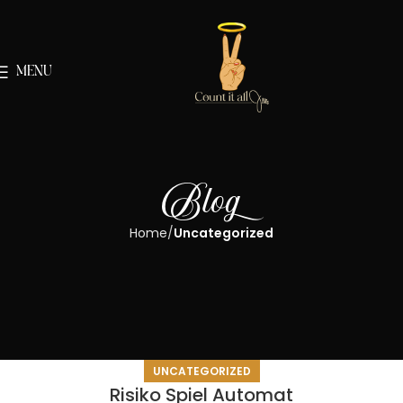
MENU
Blog
Home
Uncategorized
UNCATEGORIZED
Risiko Spiel Automat