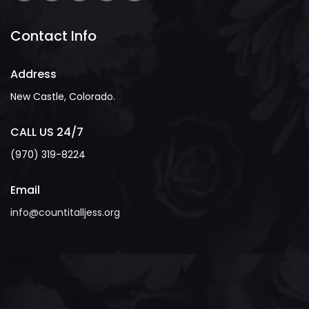
Contact Info
Address
New Castle, Colorado.
CALL US 24/7
(970) 319-8224
Email
info@countitalljess.org