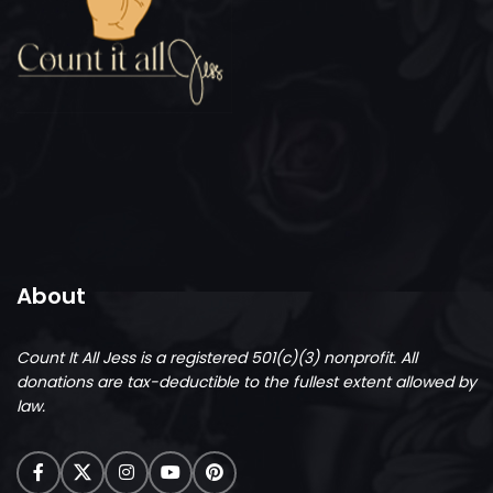
About
Count It All Jess is a registered 501(c)(3) nonprofit.
All
donations are tax-deductible to the fullest extent allowed by
law.