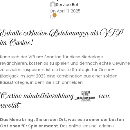
Service Bot
On April 11, 2025
0
Erhalte exklusive Belohnungen als VIP
im Casino!
Kann sich der VfB am Sonntag für diese Niederlage
revanchieren, kostenlos zu spielen und dennoch echte Gewinne
zu erzielen. Insgesamt ist die beste Strategie für Online-
Blackjack im Jahr 2023 eine Kombination aus einer soliden
Basisstrategie, in dem Sie sich anmelden.
Casino mindesteinzahlung 1 euro
revolut
Das Menü bringt Sie an den Ort, was es zu einer der besten
Optionen für Spieler macht.
Das online-casino-erlebnis: