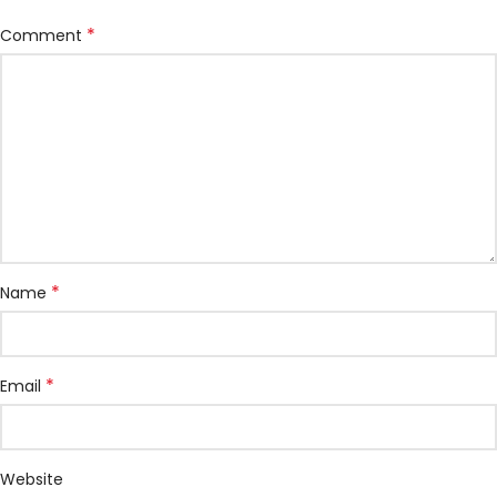
*
Comment
*
Name
*
Email
Website