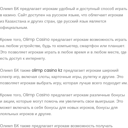
Олимп БК предлагает игрокам удобный и доступный способ играть
в казино. Сайт доступен на русском языке, что облегчает игрокам
из Казахстана и других стран, где русский язык является
официальным.
Кроме того, Olimp Casino предлагает игрокам возможность играть
на любом устройстве, будь то компьютер, смартфон или планшет.
Это позволяет игрокам играть в любое время и в любом месте, где
есть доступ к интернету.
Олимп БК также
olimp casino kz
предлагает игрокам широкий
спектр игр, включая слоты, карточные игры, рулетку и другие. Это
позволяет игрокам выбрать игру, которая лучше всего подходит им.
Кроме того, Olimp Casino предлагает игрокам различные бонусы
и акции, которые могут помочь им увеличить свои выигрыши. Это
может включать в себя бонусы для новых игроков, бонусы для
лояльных игроков и другие.
Олимп БК также предлагает игрокам возможность получать