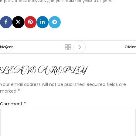
играть, чтобы получить доступ к этим бонусам и акциям.
Newer
Older
LEAVE A REPLY
Your email address will not be published.
Required fields are
*
marked
*
Comment