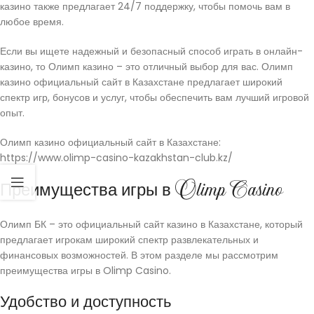
казино также предлагает 24/7 поддержку, чтобы помочь вам в
любое время.
Если вы ищете надежный и безопасный способ играть в онлайн-
казино, то Олимп казино – это отличный выбор для вас. Олимп
казино официальный сайт в Казахстане предлагает широкий
спектр игр, бонусов и услуг, чтобы обеспечить вам лучший игровой
опыт.
Олимп казино официальный сайт в Казахстане:
https://www.olimp-casino-kazakhstan-club.kz/
Преимущества игры в Olimp Casino
Олимп БК – это официальный сайт казино в Казахстане, который
предлагает игрокам широкий спектр развлекательных и
финансовых возможностей. В этом разделе мы рассмотрим
преимущества игры в Olimp Casino.
Удобство и доступность