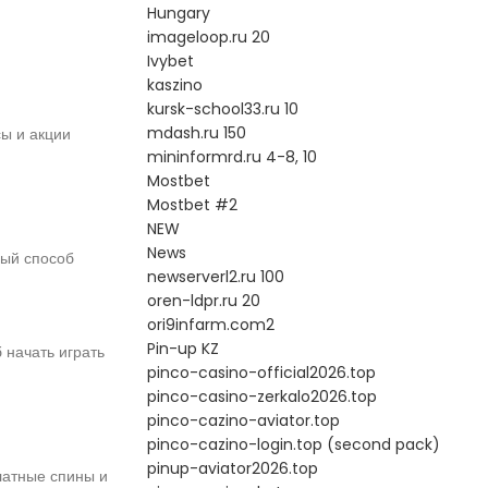
Hungary
imageloop.ru 20
Ivybet
kaszino
kursk-school33.ru 10
mdash.ru 150
сы и акции
mininformrd.ru 4-8, 10
Mostbet
Mostbet #2
NEW
News
ный способ
newserverl2.ru 100
oren-ldpr.ru 20
ori9infarm.com2
Pin-up KZ
 начать играть
pinco-casino-official2026.top
pinco-casino-zerkalo2026.top
pinco-cazino-aviator.top
pinco-cazino-login.top (second pack)
pinup-aviator2026.top
латные спины и