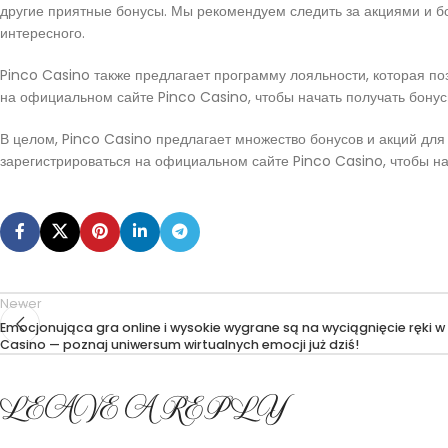
другие приятные бонусы. Мы рекомендуем следить за акциями и б
интересного.
Pinco Casino также предлагает программу лояльности, которая по
на официальном сайте Pinco Casino, чтобы начать получать бонус
В целом, Pinco Casino предлагает множество бонусов и акций для
зарегистрироваться на официальном сайте Pinco Casino, чтобы на
Newer
Emocjonująca gra online i wysokie wygrane są na wyciągnięcie ręki w
Casino — poznaj uniwersum wirtualnych emocji już dziś!
LEAVE A REPLY