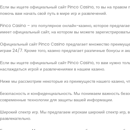
Если вы ищете официальный сайт Pinco Casino, то вы на правом п
помочь вам начать свой путь в мире игр и развлечений.
Pinco Casino – это популярное онлайн-казино, которое предлагает
имеет официальный сайт, на котором вы можете зарегистрироватьс
Официальный сайт Pinco Casino предлагает множество преимущест
играм 24/7. Кроме того, казино предлагает различные бонусы и акц
Если вы ищете официальный сайт Pinco Casino, то вам нужно толь
наслаждаться игрой и развлечениями в нашем казино.
Ниже мы рассмотрим некоторые из преимуществ нашего казино, что
Безопасность и конфиденциальность. Мы понимаем важность безо
современные технологии для защиты вашей информации.
Широкий спектр игр. Мы предлагаем игрокам широкий спектр игр, в
развлекательно.