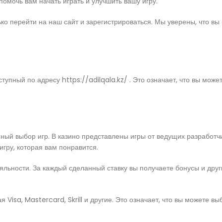
омочь вам начать играть и улучшить вашу игру.
ко перейти на наш сайт и зарегистрироваться. Мы уверены, что вы
пный по адресу https://adilqala.kz/ . Это означает, что вы может
мный выбор игр. В казино представлены игры от ведущих разработч
игру, которая вам понравится.
льности. За каждый сделанный ставку вы получаете бонусы и друг
Visa, Mastercard, Skrill и другие. Это означает, что вы можете вы