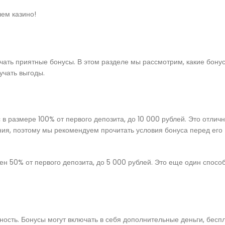
шем казино!
учать приятные бонусы. В этом разделе мы рассмотрим, какие бону
учать выгоды.
в размере 100% от первого депозита, до 10 000 рублей. Это отлич
ания, поэтому мы рекомендуем прочитать условия бонуса перед его
ен 50% от первого депозита, до 5 000 рублей. Это еще один способ
ность. Бонусы могут включать в себя дополнительные деньги, бесп