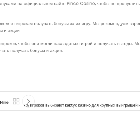
онусами на официальном сайте Pinco Casino, чтобы не пропустить
зволяет игрокам получать бонусы за их игру. Мы рекомендуем заре
ы и акции.
 игроков, чтобы они могли насладиться игрой и получать выгоды. 
чать получать бонусы и акции.
 Nine
7% игроков выбирают как­tус казино для крупных выигрышей 