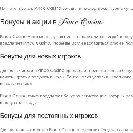
Начните играть в Pinco Casino сегодня и насладитесь игрой в луч
Бонусы и акции в Pinco Casino
Pinco Casino – это место, где вы можете насладиться игрой и пол
предлагает Pinco Casino, чтобы вы могли насладиться игрой и пол
Бонусы для новых игроков
Для новых игроков Pinco Casino предлагает приветственный бонус 
начать играть и получать выгоды. Бонус имеет условия использов
использованием.
Pinco Casino также предлагает бонус за регистрацию, который рав
и получать выгоды.
Бонусы для постоянных игроков
Для постоянных игроков Pinco Casino предлагает бонусы за лояль