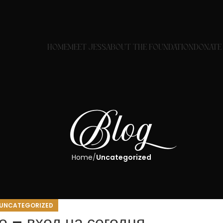
HOME
MEET JESS
ABOUT THE FOUNDATION
DONATE
Blog
Home
Uncategorized
UNCATEGORIZED
о – вход на сегодня