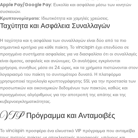
Apple Pay/Google Pay:
Ευκολία και ασφάλεια μέσω των κινητών
συσκευών.
Κρυπτονομίσματα:
Ιδιωτικότητα και χαμηλές χρεώσεις.
Ταχύτητα και Ασφάλεια Συναλλαγών
Η ταχύτητα και η ασφάλεια των συναλλαγών είναι δύο από τα πιο
σημαντικά κριτήρια για κάθε παίκτη. Το vincispin έχει επενδύσει σε
προηγμένα συστήματα ασφαλείας για να διασφαλίσει ότι οι συναλλαγές
είναι άμεσες, ασφαλείς και ανώνυμες. Οι αναλήψεις εγκρίνονται
γρήγορα, συνήθως μέσα σε 24 ώρες, και τα χρήματα πιστώνονται στον
λογαριασμό του παίκτη το συντομότερο δυνατό. Η πλατφόρμα
χρησιμοποιεί τεχνολογία κρυπτογράφησης SSL για την προστασία των
προσωπικών και οικονομικών δεδομένων των παικτών, καθώς και
προηγμένους αλγόριθμους για την αποτροπή της απάτης και της
κυβερνοεγκληματικότητας.
VIP Πρόγραμμα και Ανταμοιβές
Το vincispin προσφέρει ένα ελκυστικό VIP πρόγραμμα που ανταμείβει
τους πιστούς παίκτες με αποκλειστικές προσφορές, μπόνους και