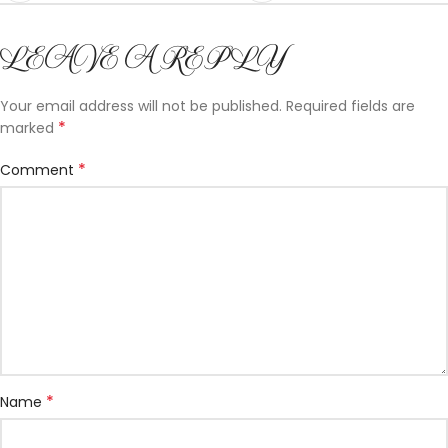
LEAVE A REPLY
Your email address will not be published.
Required fields are
*
marked
*
Comment
*
Name