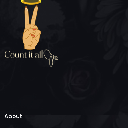
About