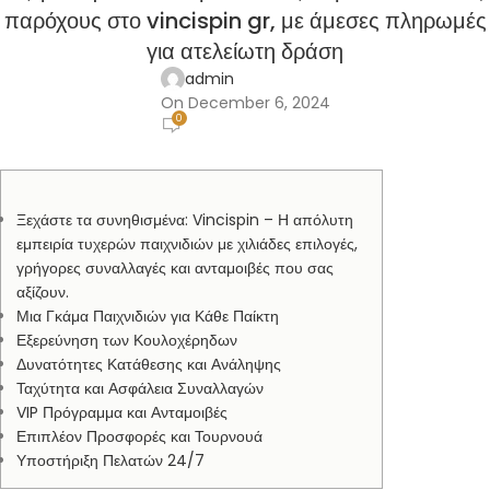
παρόχους στο vincispin gr, με άμεσες πληρωμές
για ατελείωτη δράση
admin
On December 6, 2024
0
Ξεχάστε τα συνηθισμένα: Vincispin – Η απόλυτη
εμπειρία τυχερών παιχνιδιών με χιλιάδες επιλογές,
γρήγορες συναλλαγές και ανταμοιβές που σας
αξίζουν.
Μια Γκάμα Παιχνιδιών για Κάθε Παίκτη
Εξερεύνηση των Κουλοχέρηδων
Δυνατότητες Κατάθεσης και Ανάληψης
Ταχύτητα και Ασφάλεια Συναλλαγών
VIP Πρόγραμμα και Ανταμοιβές
Επιπλέον Προσφορές και Τουρνουά
Υποστήριξη Πελατών 24/7