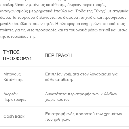
περιλαμβάνουν μπόνους κατάθεσης, δωρεάν περιστροφές,
ανταγωνισμούς με χρηματικά έπαθλα και “Ρόδα της Τύχης” με στιγμιαία
δώρα. Τα τουρνουά διεξάγονται σε διάφορα παιχνίδια και προσφέρουν
μεγάλα έπαθλα στους νικητές. Η πλατφόρμα ενημερώνει τακτικά τους
παίκτες για τις νέες προσφορές και τα τουρνουά μέσω email και μέσω
της ιστοσελίδας της.
ΤΎΠΟΣ
ΠΕΡΙΓΡΑΦΉ
ΠΡΟΣΦΟΡΆΣ
Μπόνους
Επιπλέον χρήματα στον λογαριασμό για
Κάτάθεσης
κάθε κατάθεση.
Δωρεάν
Δυνατότητα περιστροφής των κυλίνδων
Περιστροφές
χωρίς κόστος.
Επιστροφή ενός ποσοστού των χρημάτων
Cash Back
που χάθηκαν.