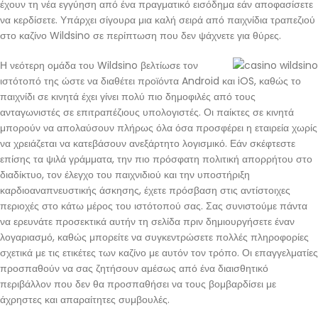
έχουν τη νέα εγγύηση από ένα πραγματικό εισόδημα εάν αποφασίσετε
να κερδίσετε. Υπάρχει σίγουρα μια καλή σειρά από παιχνίδια τραπεζιού
στο καζίνο Wildsino σε περίπτωση που δεν ψάχνετε για θύρες.
Η νεότερη ομάδα του Wildsino βελτίωσε τον
ιστότοπό της ώστε να διαθέτει προϊόντα Android και iOS, καθώς το
παιχνίδι σε κινητά έχει γίνει πολύ πιο δημοφιλές από τους
ανταγωνιστές σε επιτραπέζιους υπολογιστές. Οι παίκτες σε κινητά
μπορούν να απολαύσουν πλήρως όλα όσα προσφέρει η εταιρεία χωρίς
να χρειάζεται να κατεβάσουν ανεξάρτητο λογισμικό. Εάν σκέφτεστε
επίσης τα ψιλά γράμματα, την πιο πρόσφατη πολιτική απορρήτου στο
διαδίκτυο, τον έλεγχο του παιχνιδιού και την υποστήριξη
καρδιοαναπνευστικής άσκησης, έχετε πρόσβαση στις αντίστοιχες
περιοχές στο κάτω μέρος του ιστότοπού σας. Σας συνιστούμε πάντα
να ερευνάτε προσεκτικά αυτήν τη σελίδα πριν δημιουργήσετε έναν
λογαριασμό, καθώς μπορείτε να συγκεντρώσετε πολλές πληροφορίες
σχετικά με τις ετικέτες των καζίνο με αυτόν τον τρόπο. Οι επαγγελματίες
προσπαθούν να σας ζητήσουν αμέσως από ένα διαισθητικό
περιβάλλον που δεν θα προσπαθήσει να τους βομβαρδίσει με
άχρηστες και απαραίτητες συμβουλές.