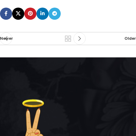
Newer
Older