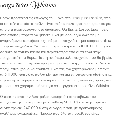
παιχνιδιών Wildsino
Πλέον προσφέρει τις επιλογές του μόνο στο FreeSpinsTracker, όπου
οι τοπικές προτάσεις καζίνο είναι από τις καλύτερες και περισσότερες
από ό,τι περιγράφονται στο διαδίκτυο. Θα βρείτε Συχνές Ερωτήσεις
στις οποίες μπορείτε να ψάξετε. Έχει μεθόδους για όλες τις μη
αναμενόμενες ερωτήσεις σχετικά με το παιχνίδι σε μια εταιρεία online
τυχερών παιχνιδιών. Υπάρχουν περισσότερα από 11.100.000 παιχνίδια
σε αυτό το τοπικό καζίνο και περισσότερα από αυτά είναι στην
πραγματικότητα θύρες. Τα περισσότερα άλλα παιχνίδια που θα βρείτε
τείνουν να είναι παιχνίδια γραφείου, βίντεο πόκερ, παιχνίδια καζίνο σε
πραγματικό χρόνο και τζάκποτ. Έχοντας ένα χαρτοφυλάκιο με πάνω
από 11.000 παιχνίδια, πολλά κίνητρα και μια εντυπωσιακή αίσθηση και
εμφάνιση, το νόμιμο είναι σίγουρα ένας από τους πολλούς όρους που
μπορείτε να χρησιμοποιήσετε για να περιγράψετε το καζίνο Wildsino.
Ο παίκτης από την Αυστραλία ανέφερε ότι οι καταβολές του
απαγορεύτηκαν ακόμη και με κατάθεση 50.100 $ και ότι μπορεί να
συγκεντρώσει 240.000 $ στη συνδρομή του, με προηγούμενες
αναλήψεις εγκεκριμένες. Παρόλο που όλα τα προφίλ του είχαν