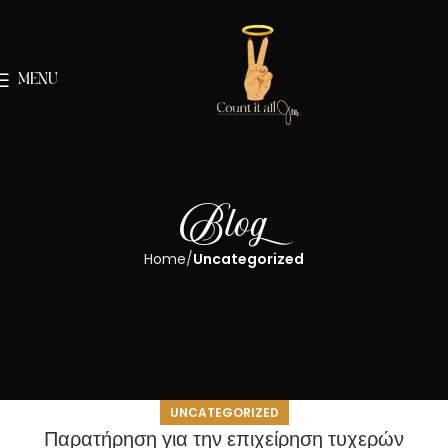
MENU
Blog
Home
Uncategorized
UNCATEGORIZED
Παρατήρηση για την επιχείρηση τυχερών